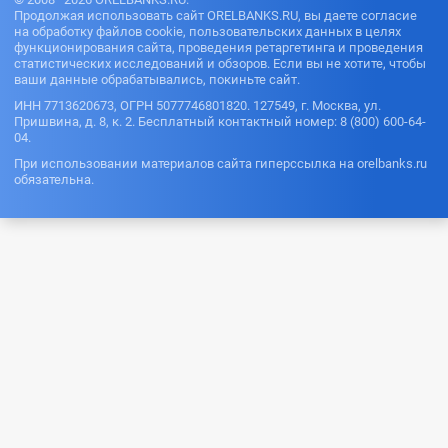
Продолжая использовать сайт ORELBANKS.RU, вы даете согласие
на обработку файлов cookie, пользовательских данных в целях
функционирования сайта, проведения ретаргетинга и проведения
статистических исследований и обзоров. Если вы не хотите, чтобы
ваши данные обрабатывались, покиньте сайт.
ИНН 7713620673, ОГРН 5077746801820. 127549, г. Москва, ул.
Пришвина, д. 8, к. 2. Бесплатный контактный номер: 8 (800) 600-64-
04.
При использовании материалов сайта гиперссылка на orelbanks.ru
обязательна.