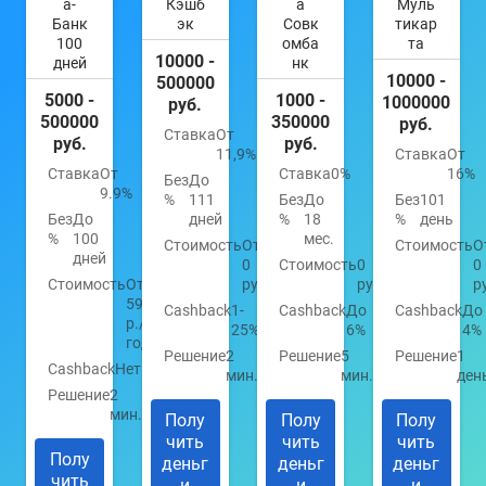
а-
Кэшб
а
Муль
Банк
эк
Совк
тикар
100
омба
та
10000 -
дней
нк
10000 -
500000
5000 -
1000 -
1000000
руб.
500000
350000
руб.
Ставка
От
руб.
руб.
11,9%
Ставка
От
Ставка
От
Ставка
0%
16%
Без
До
9.9%
%
111
Без
До
Без
101
Без
До
дней
%
18
%
день
%
100
мес.
Стоимость
От
Стоимость
О
дней
0
Стоимость
0
0
Стоимость
От
руб.
руб.
р
590
Cashback
1-
Cashback
До
Cashback
До
р./
25%
6%
4%
год
Решение
2
Решение
5
Решение
1
Cashback
Нет
мин.
мин.
ден
Решение
2
мин.
Полу
Полу
Полу
чить
чить
чить
Полу
деньг
деньг
деньг
чить
и
и
и