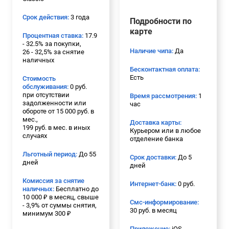
Срок действия:
3 года
Подробности по
карте
Процентная ставка:
17.9
- 32.5% за покупки,
Наличие чипа:
Да
26 - 32,5% за снятие
наличных
Бесконтактная оплата:
Есть
Стоимость
обслуживания:
0 руб.
при отсутствии
Время рассмотрения:
1
задолженности или
час
обороте от 15 000 руб. в
мес.,
Доставка карты:
199 руб. в мес. в иных
Курьером или в любое
случаях
отделение банка
Льготный период:
До 55
Срок доставки:
До 5
дней
дней
Комиссия за снятие
Интернет-банк:
0 руб.
наличных:
Бесплатно до
10 000 ₽ в месяц, свыше
Смс-информирование:
- 3,9% от суммы снятия,
30 руб. в месяц
минимум 300 ₽
Приложение:
iOS,