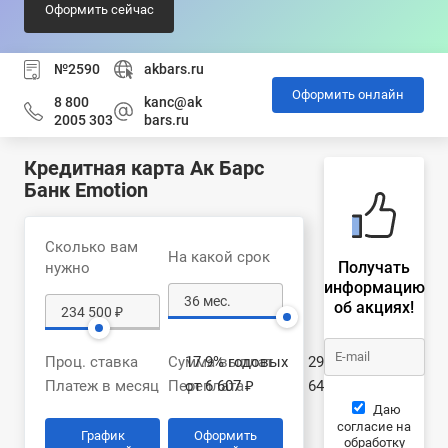
Оформить сейчас
№2590
akbars.ru
Оформить онлайн
8 800
kanc@ak
2005 303
bars.ru
Кредитная карта Ак Барс
Банк Emotion
Сколько вам
На какой срок
Получать
нужно
информацию
об акциях!
Проц. ставка
Сумма выплат
17.9% годовых
299 210 ₽
Платеж в месяц
Переплата
от 6 607 ₽
64 710 ₽
Даю
согласие на
График
Оформить
обработку