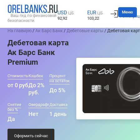
Вход
Меню
USD
EUR
ЦБ
ЦБ
Ваш гид по финансовой
Регистрац
92,92
103,22
безопасности
На главную
/
Ак Барс Банк
/
Дебетовые карты
/ Дебетовая карт
Дебетовая карта
Ак Барс Банк
Premium
Стоимость
Кэшбек
Процент
на остаток
от 0 руб
До 2%
До 5%
руб.
Снятие
Овердрафт
Доставка
без %
Нет
1 день
Да
Оформить сейчас