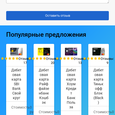
Популярные предложения
Отзывы:
Отзывы:
Отзывы:
Отзывы:
17
20
13
9
Дебет
Дебет
Дебет
Дебет
овая
овая
овая
овая
карта
карта
карта
карта
SBI
Райф
Хоум
Тиньк
Bank
файзе
Креди
офф
Свой
нбанк
т
Блэк
круг
Кэшб
Банк
(Black
эк
Поль
)
за
Стоимость
0
руб.
Стоимость
0
Стоимость
0