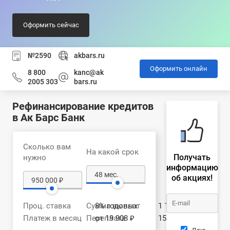
Оформить сейчас
№2590
akbars.ru
Оформить онлайн
8 800
kanc@ak
2005 303
bars.ru
Рефинансирование кредитов
в Ак Барс Банк
Сколько вам
На какой срок
Получать
нужно
информацию
об акциях!
Проц. ставка
Сумма выплат
8% годовых
1 105 165 ₽
Платеж в месяц
Переплата
от 19 908 ₽
155 165 ₽