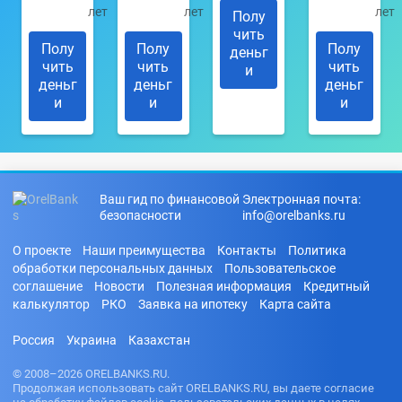
лет
лет
лет
Полу
чить
Полу
Полу
Полу
деньг
чить
чить
чить
и
деньг
деньг
деньг
и
и
и
Ваш гид по финансовой
Электронная почта:
безопасности
info@orelbanks.ru
О проекте
Наши преимущества
Контакты
Политика
обработки персональных данных
Пользовательское
соглашение
Новости
Полезная информация
Кредитный
калькулятор
РКО
Заявка на ипотеку
Карта сайта
Россия
Украина
Казахстан
© 2008–2026 ORELBANKS.RU.
Продолжая использовать сайт ORELBANKS.RU, вы даете согласие