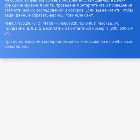
на обработку файлов cookie, пользовательских данных в целях
функционирования сайта, проведения ретаргетинга и проведения
статистических исследований и обзоров. Если вы не хотите, чтобы
ваши данные обрабатывались, покиньте сайт.
ИНН 7713620673, ОГРН 5077746801820. 127549, г. Москва, ул.
Пришвина, д. 8, к. 2. Бесплатный контактный номер: 8 (800) 600-64-
04.
При использовании материалов сайта гиперссылка на orelbanks.ru
обязательна.