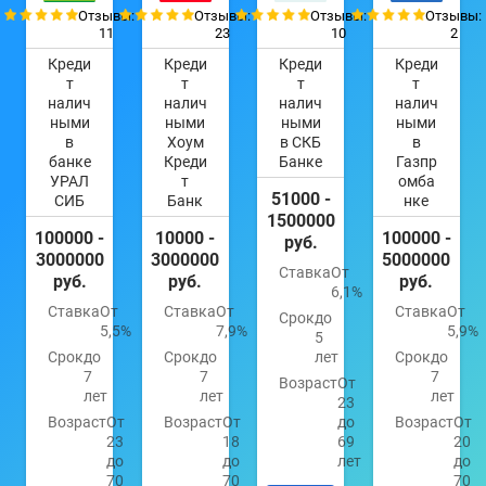
Отзывы:
Отзывы:
Отзывы:
Отзывы:
11
23
10
2
Креди
Креди
Креди
Креди
т
т
т
т
налич
налич
налич
налич
ными
ными
ными
ными
в
Хоум
в СКБ
в
банке
Креди
Банке
Газпр
УРАЛ
т
омба
51000 -
СИБ
Банк
нке
1500000
100000 -
10000 -
100000 -
руб.
3000000
3000000
5000000
Ставка
От
руб.
руб.
руб.
6,1%
Ставка
От
Ставка
От
Ставка
От
Срок
до
5,5%
7,9%
5,9%
5
Срок
до
Срок
до
лет
Срок
до
7
7
7
Возраст
От
лет
лет
лет
23
Возраст
От
Возраст
От
до
Возраст
От
23
18
69
20
до
до
лет
до
70
70
70