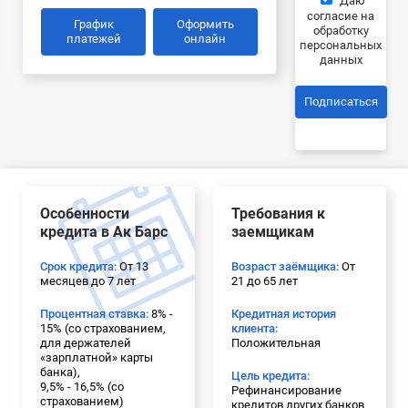
Даю
согласие на
График
Оформить
обработку
платежей
онлайн
персональных
данных
Подписаться
Особенности
Требования к
кредита в Ак Барс
заемщикам
Срок кредита:
От 13
Возраст заёмщика:
От
месяцев до 7 лет
21 до 65 лет
Процентная ставка:
8% -
Кредитная история
15% (co страхованием,
клиента:
для держателей
Положительная
«зарплатной» карты
банка),
Цель кредита:
9,5% - 16,5% (co
Рефинансирование
страхованием)
кредитов других банков