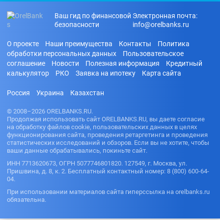
Ваш гид по финансовой
Электронная почта:
безопасности
info@orelbanks.ru
О проекте
Наши преимущества
Контакты
Политика
обработки персональных данных
Пользовательское
соглашение
Новости
Полезная информация
Кредитный
калькулятор
РКО
Заявка на ипотеку
Карта сайта
Россия
Украина
Казахстан
© 2008–2026 ORELBANKS.RU.
Продолжая использовать сайт ORELBANKS.RU, вы даете согласие
на обработку файлов cookie, пользовательских данных в целях
функционирования сайта, проведения ретаргетинга и проведения
статистических исследований и обзоров. Если вы не хотите, чтобы
ваши данные обрабатывались, покиньте сайт.
ИНН 7713620673, ОГРН 5077746801820. 127549, г. Москва, ул.
Пришвина, д. 8, к. 2. Бесплатный контактный номер: 8 (800) 600-64-
04.
При использовании материалов сайта гиперссылка на orelbanks.ru
обязательна.