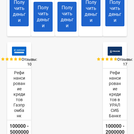
Полу
Полу
Полу
Полу
Полу
чить
чить
чить
чить
чить
деньг
деньг
деньг
деньг
деньг
и
и
и
и
и
Отзывы:
Отзывы:
10
17
Рефи
Рефи
нанси
нанси
рован
рован
ие
ие
креди
креди
тов
тов в
Газпр
УРАЛ
омба
СИБ
нк
Банке
100000 -
100000 -
5000000
2000000