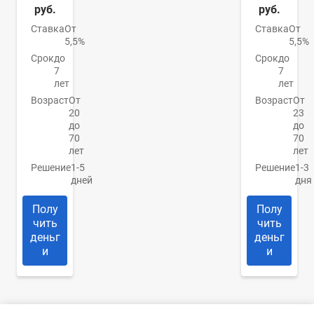
руб.
руб.
Ставка
От
Ставка
От
5,5%
5,5%
Срок
до
Срок
до
7
7
лет
лет
Возраст
От
Возраст
От
20
23
до
до
70
70
лет
лет
Решение
1-5
Решение
1-3
дней
дня
Полу
Полу
чить
чить
деньг
деньг
и
и