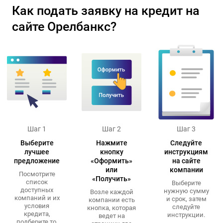
Как подать заявку на кредит на
сайте Орелбанкс?
Шаг 1
Шаг 2
Шаг 3
Выберите
Нажмите
Следуйте
лучшее
кнопку
инструкциям
предложение
«Оформить»
на сайте
или
компании
Посмотрите
«Получить»
список
Выберите
доступных
нужную сумму
Возле каждой
компаний и их
и срок, затем
компании есть
условия
следуйте
кнопка, которая
кредита,
инструкции.
ведет на
подберите то,