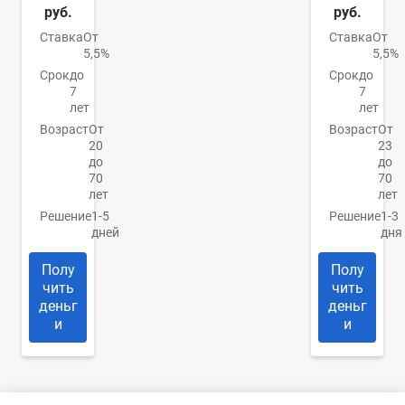
руб.
руб.
Ставка
От
Ставка
От
5,5%
5,5%
Срок
до
Срок
до
7
7
лет
лет
Возраст
От
Возраст
От
20
23
до
до
70
70
лет
лет
Решение
1-5
Решение
1-3
дней
дня
Полу
Полу
чить
чить
деньг
деньг
и
и