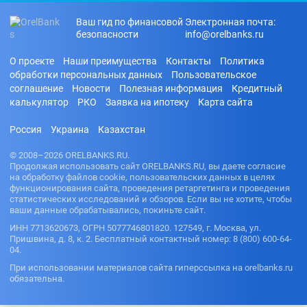
Ваш гид по финансовой
Электронная почта:
безопасности
info@orelbanks.ru
О проекте
Наши преимущества
Контакты
Политика
обработки персональных данных
Пользовательское
соглашение
Новости
Полезная информация
Кредитный
калькулятор
РКО
Заявка на ипотеку
Карта сайта
Россия
Украина
Казахстан
© 2008–2026 ORELBANKS.RU.
Продолжая использовать сайт ORELBANKS.RU, вы даете согласие
на обработку файлов cookie, пользовательских данных в целях
функционирования сайта, проведения ретаргетинга и проведения
статистических исследований и обзоров. Если вы не хотите, чтобы
ваши данные обрабатывались, покиньте сайт.
ИНН 7713620673, ОГРН 5077746801820. 127549, г. Москва, ул.
Пришвина, д. 8, к. 2. Бесплатный контактный номер: 8 (800) 600-64-
04.
При использовании материалов сайта гиперссылка на orelbanks.ru
обязательна.