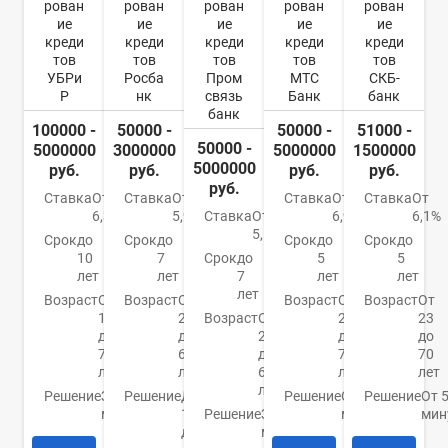
рован
рован
рован
рован
рован
ие
ие
ие
ие
ие
креди
креди
креди
креди
креди
тов
тов
тов
тов
тов
УБРи
Росба
Пром
МТС
СКБ-
Р
нк
связь
Банк
банк
банк
100000 -
50000 -
50000 -
51000 -
50000 -
5000000
3000000
5000000
1500000
5000000
руб.
руб.
руб.
руб.
руб.
Ставка
От
Ставка
От
Ставка
От
Ставка
От
6,3%
5,9%
Ставка
От
6,9%
6,1%
5,5%
Срок
до
Срок
до
Срок
до
Срок
до
10
7
Срок
до
5
5
лет
лет
7
лет
лет
лет
Возраст
От
Возраст
От
Возраст
От
Возраст
От
19
22
Возраст
От
20
23
до
до
23
до
до
75
65
до
70
70
лет
лет
65
лет
лет
лет
Решение
За 15
Решение
До
Решение
От 15
Решение
От 
минут
1
Решение
За 5
минут
мин
дня
минут