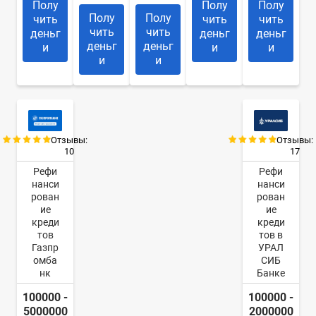
Полу
Полу
Полу
Полу
Полу
чить
чить
чить
чить
чить
деньг
деньг
деньг
деньг
деньг
и
и
и
и
и
Отзывы:
Отзывы:
10
17
Рефи
Рефи
нанси
нанси
рован
рован
ие
ие
креди
креди
тов
тов в
Газпр
УРАЛ
омба
СИБ
нк
Банке
100000 -
100000 -
5000000
2000000