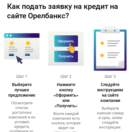
Как подать заявку на кредит на
сайте Орелбанкс?
Шаг 1
Шаг 2
Шаг 3
Выберите
Нажмите
Следуйте
лучшее
кнопку
инструкциям
предложение
«Оформить»
на сайте
или
компании
Посмотрите
«Получить»
список
Выберите
доступных
нужную сумму
Возле каждой
компаний и их
и срок, затем
компании есть
условия
следуйте
кнопка, которая
кредита,
инструкции.
ведет на
подберите то,