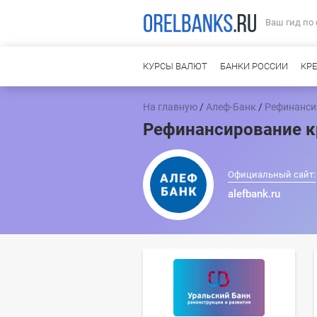
Ваш гид по
КУРСЫ ВАЛЮТ
БАНКИ РОССИИ
КР
На главную
/
Алеф-Банк
/
Рефинанси
Рефинансирование к
Официальный сайт:
alefbank.ru