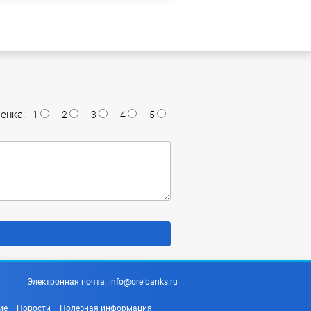
енка:
1
2
3
4
5
Электронная почта:
info@orelbanks.ru
ие
Новости
Полезная информация