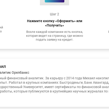
Шаг 2
Нажмите кнопку «Оформить» или
«Получить»
ий
то
Возле каждой компании есть кнопка,
которая ведет на страницу, где можно
подать заявку на кредит.
аил
алитик Орелбанкс
ый финансовый аналитик. За карьеру с 2014 года Михаил накопи
опыт. Работал в крупных компаниях: Быстроденьги, Банк Авангард
ударственный Университет, имеет сертификаты по финансовой ана
работы, которые публикуются в крупнейших научных журналах по