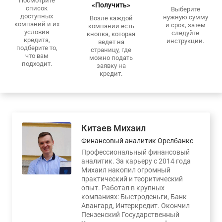
Посмотрите
«Получить»
список
Выберите
доступных
нужную сумму
Возле каждой
компаний и их
и срок, затем
компании есть
условия
следуйте
кнопка, которая
кредита,
инструкции.
ведет на
подберите то,
страницу, где
что вам
можно подать
подходит.
заявку на
кредит.
Китаев Михаил
Финансовый аналитик Орелбанкс
Профессиональный финансовый
аналитик. За карьеру с 2014 года
Михаил накопил огромный
практический и теоритический
опыт. Работал в крупных
компаниях: Быстроденьги, Банк
Авангард, Интеркредит. Окончил
Пензенский Государственный