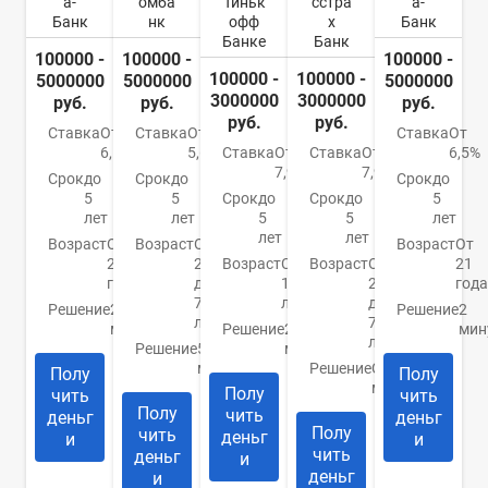
а-
омба
Тиньк
сстра
а-
Банк
нк
офф
х
Банк
Банке
Банк
100000 -
100000 -
100000 -
100000 -
100000 -
5000000
5000000
5000000
3000000
3000000
руб.
руб.
руб.
руб.
руб.
Ставка
От
Ставка
От
Ставка
От
6,5%
5,6%
Ставка
От
Ставка
От
6,5%
7,9%
7,9%
Срок
до
Срок
до
Срок
до
5
5
Срок
до
Срок
до
5
лет
лет
5
5
лет
лет
лет
Возраст
От
Возраст
От
Возраст
От
21
20
Возраст
С
Возраст
От
21
года
до
18
21
года
70
лет
до
Решение
2
Решение
2
лет
70
минуты
Решение
2
мин
лет
Решение
5
минуты
минут
Решение
От 15
Полу
Полу
минут
Полу
чить
чить
Полу
чить
деньг
деньг
Полу
чить
деньг
и
и
чить
деньг
и
деньг
и