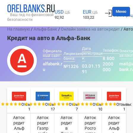
Вход
Меню
USD
EUR
ЦБ
ЦБ
Ваш гид по финансовой
Регистрац
92,92
103,22
безопасности
На главную
/
Альфа-Банк
/
Онлайн заявка на автокредит
/ Авт
Кредит на авто в Альфа-Банк
Дата
Телефон:
Официаль
Электр
регистраци
Лицензия
ный сайт:
ая почт
и:
8 800
банка:
alfabank.r
mail@a
2000
03.01.19
№1326
u
bank.r
000
91
Отзывы:
Отзывы:
Отзывы:
Отзывы:
Отзывы:
1
17
7
10
1
Авток
Авток
Авток
Авток
Авток
редит
редит
редит
редит
редит
Альф
Газпр
в
Росго
Альф