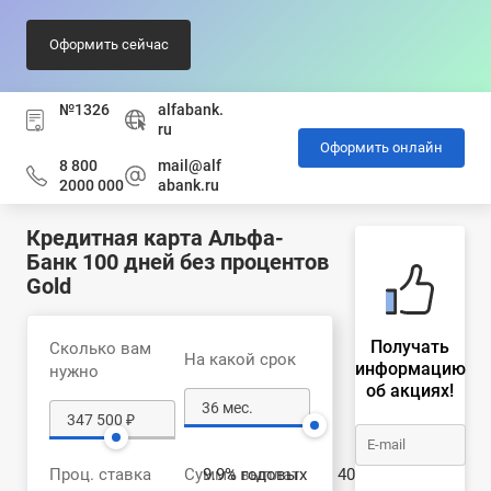
Оформить сейчас
№1326
alfabank.
ru
Оформить онлайн
8 800
mail@alf
2000 000
abank.ru
Кредитная карта Альфа-
Банк 100 дней без процентов
Gold
Получать
Сколько вам
На какой срок
информацию
нужно
об акциях!
Проц. ставка
Сумма выплат
9.9% годовых
400 536 ₽