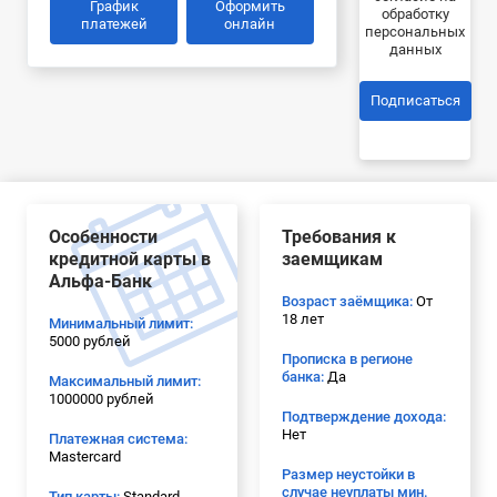
График
Оформить
обработку
платежей
онлайн
персональных
данных
Подписаться
Особенности
Требования к
кредитной карты в
заемщикам
Альфа-Банк
Возраст заёмщика:
От
18 лет
Минимальный лимит:
5000 рублей
Прописка в регионе
банка:
Да
Максимальный лимит:
1000000 рублей
Подтверждение дохода:
Нет
Платежная система:
Mastercard
Размер неустойки в
случае неуплаты мин.
Тип карты:
Standard,