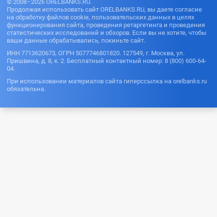
© 2008–2026 ORELBANKS.RU.
Продолжая использовать сайт ORELBANKS.RU, вы даете согласие
на обработку файлов cookie, пользовательских данных в целях
функционирования сайта, проведения ретаргетинга и проведения
статистических исследований и обзоров. Если вы не хотите, чтобы
ваши данные обрабатывались, покиньте сайт.
ИНН 7713620673, ОГРН 5077746801820. 127549, г. Москва, ул.
Пришвина, д. 8, к. 2. Бесплатный контактный номер: 8 (800) 600-64-
04.
При использовании материалов сайта гиперссылка на orelbanks.ru
обязательна.