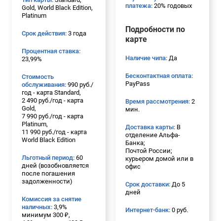
платежа:
20% годовых
Gold, World Black Edition,
Platinum
Подробности по
Срок действия:
3 года
карте
Процентная ставка:
Наличие чипа:
Да
23,99%
Бесконтактная оплата:
Стоимость
PayPass
обслуживания:
990 руб./
год - карта Standard,
2 490 руб./год - карта
Время рассмотрения:
2
Gold,
мин.
7 990 руб./год - карта
Platinum,
Доставка карты:
В
11 990 руб./год - карта
отделение Альфа-
World Black Edition
Банка;
Почтой России;
Льготный период:
60
курьером домой или в
дней (возобновляется
офис
после погашения
задолженности)
Срок доставки:
До 5
дней
Комиссия за снятие
наличных:
3,9%
Интернет-банк:
0 руб.
минимум 300 ₽,