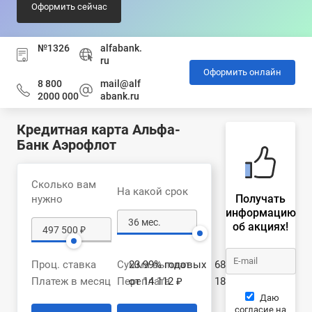
Оформить сейчас
№1326
alfabank.
ru
Оформить онлайн
8 800
mail@alf
2000 000
abank.ru
Кредитная карта Альфа-
Банк Аэрофлот
Сколько вам
На какой срок
Получать
нужно
информацию
об акциях!
Проц. ставка
Сумма выплат
23.99% годовых
681 504 ₽
Платеж в месяц
Переплата
от 14 112 ₽
184 004 ₽
Даю
согласие на