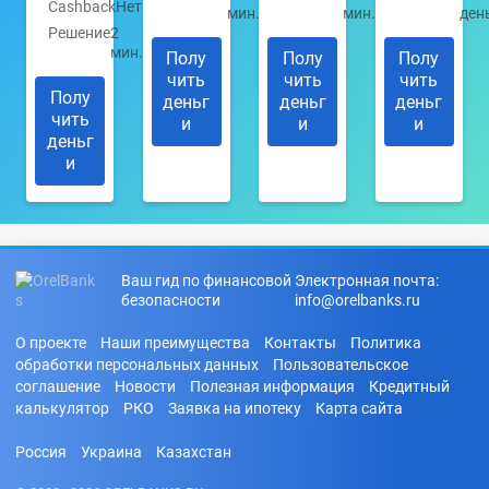
Cashback
Нет
мин.
мин.
ден
Решение
2
мин.
Полу
Полу
Полу
чить
чить
чить
Полу
деньг
деньг
деньг
чить
и
и
и
деньг
и
Ваш гид по финансовой
Электронная почта:
безопасности
info@orelbanks.ru
О проекте
Наши преимущества
Контакты
Политика
обработки персональных данных
Пользовательское
соглашение
Новости
Полезная информация
Кредитный
калькулятор
РКО
Заявка на ипотеку
Карта сайта
Россия
Украина
Казахстан