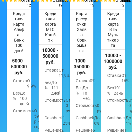
Отзывы:
Отзывы:
Отзывы:
Отзывы:
12
19
15
2
Креди
Креди
Карта
Креди
тная
тная
расср
тная
карта
карта
очки
карта
Альф
МТС
Халв
ВТБ
а-
Кэшб
а
Муль
Банк
эк
Совк
тикар
100
омба
та
10000 -
дней
нк
10000 -
500000
5000 -
1000 -
1000000
руб.
500000
350000
руб.
Ставка
От
руб.
руб.
11,9%
Ставка
От
Ставка
От
Ставка
0%
16%
Без
До
9.9%
%
111
Без
До
Без
101
Без
До
дней
%
18
%
день
%
100
мес.
Стоимость
От
Стоимость
О
дней
0
Стоимость
0
0
Стоимость
От
руб.
руб.
р
590
Cashback
1-
Cashback
До
Cashback
До
р./
25%
6%
4%
год
Решение
2
Решение
5
Решение
1