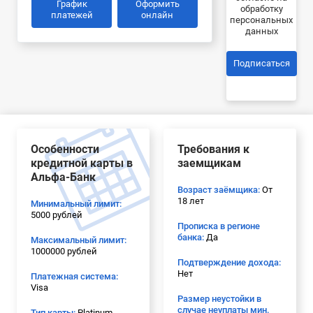
График
Оформить
обработку
платежей
онлайн
персональных
данных
Подписаться
Особенности
Требования к
кредитной карты в
заемщикам
Альфа-Банк
Возраст заёмщика:
От
18 лет
Минимальный лимит:
5000 рублей
Прописка в регионе
банка:
Да
Максимальный лимит:
1000000 рублей
Подтверждение дохода:
Нет
Платежная система:
Visa
Размер неустойки в
случае неуплаты мин.
Тип карты:
Platinum