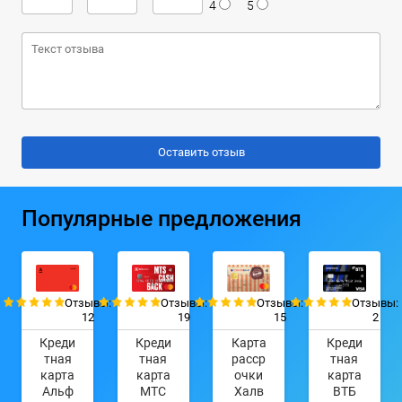
4
5
Популярные предложения
Отзывы:
Отзывы:
Отзывы:
Отзывы:
12
19
15
2
Креди
Креди
Карта
Креди
тная
тная
расср
тная
карта
карта
очки
карта
Альф
МТС
Халв
ВТБ