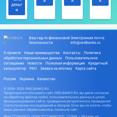
и
и
и
деньг
и
Ваш гид по финансовой
Электронная почта:
безопасности
info@orelbanks.ru
О проекте
Наши преимущества
Контакты
Политика
обработки персональных данных
Пользовательское
соглашение
Новости
Полезная информация
Кредитный
калькулятор
РКО
Заявка на ипотеку
Карта сайта
Россия
Украина
Казахстан
© 2008–2026 ORELBANKS.RU.
Продолжая использовать сайт ORELBANKS.RU, вы даете согласие
на обработку файлов cookie, пользовательских данных в целях
функционирования сайта, проведения ретаргетинга и проведения
статистических исследований и обзоров. Если вы не хотите, чтобы
ваши данные обрабатывались, покиньте сайт.
ИНН 7713620673, ОГРН 5077746801820. 127549, г. Москва, ул.