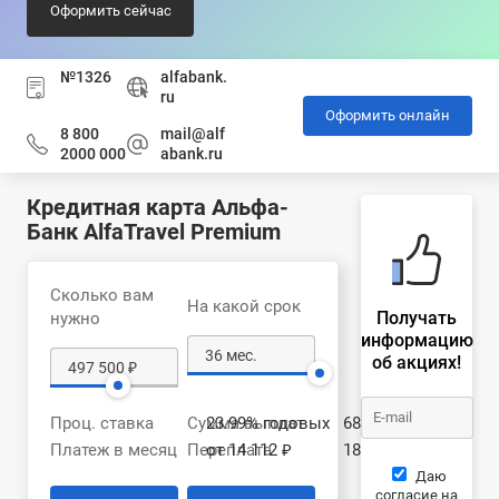
Оформить сейчас
№1326
alfabank.
ru
Оформить онлайн
8 800
mail@alf
2000 000
abank.ru
Кредитная карта Альфа-
Банк AlfaTravel Premium
Сколько вам
На какой срок
Получать
нужно
информацию
об акциях!
Проц. ставка
Сумма выплат
23.99% годовых
681 504 ₽
Платеж в месяц
Переплата
от 14 112 ₽
184 004 ₽
Даю
согласие на