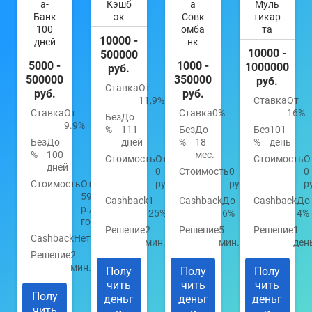
а-
Кэшб
а
Муль
Банк
эк
Совк
тикар
100
омба
та
10000 -
дней
нк
10000 -
500000
5000 -
1000 -
1000000
руб.
500000
350000
руб.
Ставка
От
руб.
руб.
11,9%
Ставка
От
Ставка
От
Ставка
0%
16%
Без
До
9.9%
%
111
Без
До
Без
101
Без
До
дней
%
18
%
день
%
100
мес.
Стоимость
От
Стоимость
О
дней
0
Стоимость
0
0
Стоимость
От
руб.
руб.
р
590
Cashback
1-
Cashback
До
Cashback
До
р./
25%
6%
4%
год
Решение
2
Решение
5
Решение
1
Cashback
Нет
мин.
мин.
ден
Решение
2
мин.
Полу
Полу
Полу
чить
чить
чить
Полу
деньг
деньг
деньг
чить