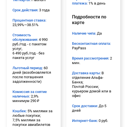
платежа:
1% в день
Срок действия:
3 года
Подробности по
Процентная ставка:
карте
23,99%—38.51%
Наличие чипа:
Да
Стоимость
обслуживания:
4 990
Бесконтактная оплата:
руб./год - с пакетом
PayPass
услуг,
6 490 руб./год - без
пакета услуг
Время рассмотрения:
2
мин.
Льготный период:
60
дней (возобновляется
Доставка карты:
В
после погашения
отделение Альфа-
задолженности)
Банка;
Почтой России;
курьером домой или в
Комиссия за снятие
офис
наличных:
2,9%
минимум 290 ₽
Срок доставки:
До 5
дней
Кэшбек:
5% милями за
любые покупки;
7,5% милями за
Интернет-банк:
0 руб.
покупки авиабилетов