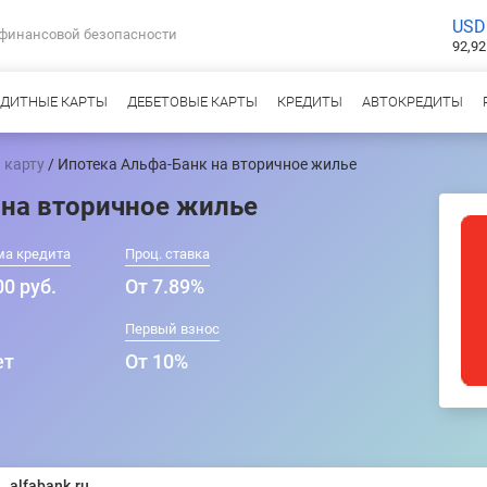
USD
 финансовой безопасности
92,92
ЕДИТНЫЕ КАРТЫ
ДЕБЕТОВЫЕ КАРТЫ
КРЕДИТЫ
АВТОКРЕДИТЫ
 карту
/ Ипотека Альфа-Банк на вторичное жилье
 на вторичное жилье
ма кредита
Проц. ставка
0 руб.
От 7.89%
Первый взнос
ет
От 10%
alfabank.ru