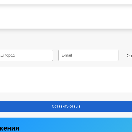
Оц
жения