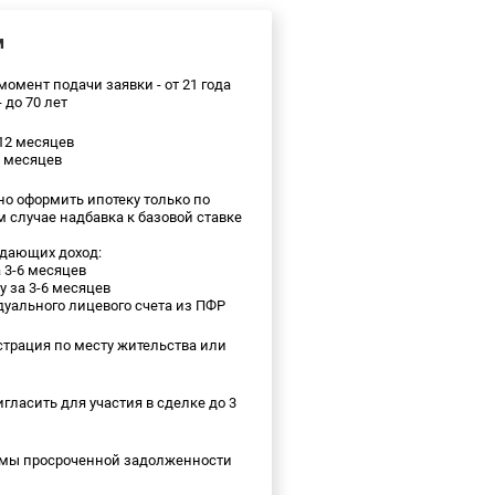
м
момент подачи заявки - от 21 года
 до 70 лет
12 месяцев
4 месяцев
о оформить ипотеку только по
м случае надбавка к базовой ставке
ждающих доход:
а 3-6 месяцев
у за 3-6 месяцев
дуального лицевого счета из ПФР
трация по месту жительства или
гласить для участия в сделке до 3
ммы просроченной задолженности