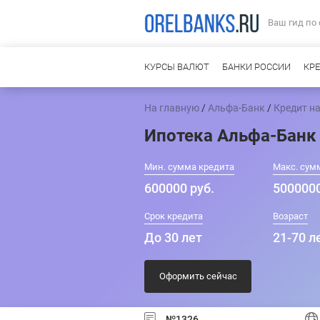
Ваш гид по
КУРСЫ ВАЛЮТ
БАНКИ РОССИИ
КР
На главную
/
Альфа-Банк
/
Кредит на
Ипотека Альфа-Банк
Мин. сумма кредита
Макс. сум
600000 руб.
5000000
Срок кредита
Возраст
До 30 лет
21-70 л
Оформить сейчас
№1326