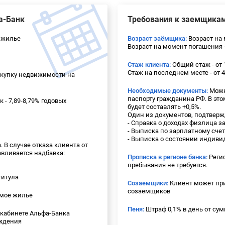
а-Банк
Требования к заемщика
 жилье
Возраст заёмщика:
Возраст на 
Возраст на момент погашения -
Стаж клиента:
Общий стаж - от 
Стаж на последнем месте - от 
окупку недвижимости на
Необходимые документы:
Можн
паспорту гражданина РФ. В это
- 7,89-8,79% годовых
будет составлять +0,5%.
Один из документов, подтвер
- Справка о доходах физлица з
- Выписка по зарплатному счет
- Выписка о состоянии индиви
В случае отказа клиента от
авливается надбавка:
Прописка в регионе банка:
Регис
пребывания не требуется.
титула
Созаемщики:
Клиент может при
созаемщиков
емое жилье
Пеня:
Штраф 0,1% в день от су
кабинете Альфа-Банка
еждения