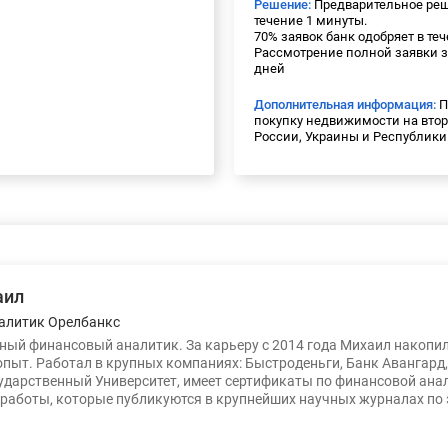
Решение:
Предварительное реш
течение 1 минуты.
70% заявок банк одобряет в теч
Рассмотрение полной заявки з
дней
Дополнительная информация:
П
покупку недвижимости на вто
России, Украины и Республики
аил
алитик Орелбанкс
ый финансовый аналитик. За карьеру с 2014 года Михаил накопи
опыт. Работал в крупных компаниях: Быстроденьги, Банк Авангард
ударственный Университет, имеет сертификаты по финансовой ана
работы, которые публикуются в крупнейших научных журналах по