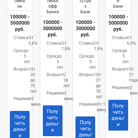
омба
Тиньк
сстра
а-
нк
офф
х
Банк
Банке
Банк
100000 -
100000 -
100000 -
100000 -
5000000
5000000
3000000
3000000
руб.
руб.
руб.
руб.
Ставка
От
Ставка
От
5,6%
Ставка
От
Ставка
От
6,5%
7,9%
7,9%
Срок
до
Срок
до
5
Срок
до
Срок
до
5
лет
5
5
лет
лет
лет
Возраст
От
Возраст
От
20
Возраст
С
Возраст
От
21
до
18
21
года
70
лет
до
Решение
2
лет
70
Решение
2
мин
лет
Решение
5
минуты
минут
Решение
От 15
Полу
минут
Полу
чить
Полу
чить
деньг
Полу
чить
деньг
и
чить
деньг
и
деньг
и