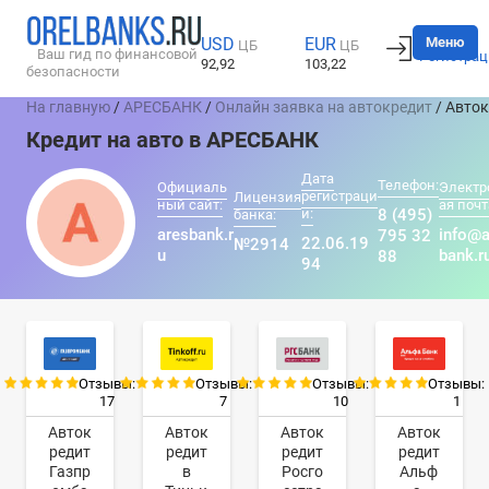
Вход
Меню
USD
EUR
ЦБ
ЦБ
Ваш гид по финансовой
Регистрац
92,92
103,22
безопасности
На главную
/
АРЕСБАНК
/
Онлайн заявка на автокредит
/ Авто
Кредит на авто в АРЕСБАНК
Дата
Телефон:
Официаль
Электр
регистраци
Лицензия
ный сайт:
ая почт
и:
8 (495)
банка:
aresbank.r
info@a
795 32
22.06.19
№2914
u
bank.r
88
94
Отзывы:
Отзывы:
Отзывы:
Отзывы:
17
7
10
1
Авток
Авток
Авток
Авток
редит
редит
редит
редит
Газпр
в
Росго
Альф