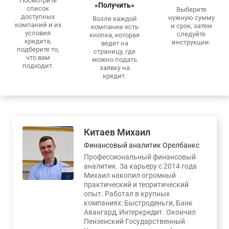
Посмотрите
«Получить»
список
Выберите
доступных
нужную сумму
Возле каждой
компаний и их
и срок, затем
компании есть
условия
следуйте
кнопка, которая
кредита,
инструкции.
ведет на
подберите то,
страницу, где
что вам
можно подать
подходит.
заявку на
кредит.
Китаев Михаил
Финансовый аналитик Орелбанкс
Профессиональный финансовый
аналитик. За карьеру с 2014 года
Михаил накопил огромный
практический и теоритический
опыт. Работал в крупных
компаниях: Быстроденьги, Банк
Авангард, Интеркредит. Окончил
Пензенский Государственный