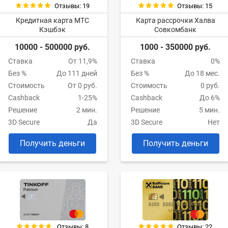
Отзывы: 19
Отзывы: 15
Кредитная карта МТС
Карта рассрочки Халва
Кэшбэк
Совкомбанк
10000 - 500000 руб.
1000 - 350000 руб.
Ставка
От 11,9%
Ставка
0%
Без %
До 111 дней
Без %
До 18 мес.
Стоимость
От 0 руб.
Стоимость
0 руб.
Cashback
1-25%
Cashback
До 6%
Решение
2 мин.
Решение
5 мин.
3D Secure
Да
3D Secure
Нет
Получить деньги
Получить деньги
Отзывы: 8
Отзывы: 22