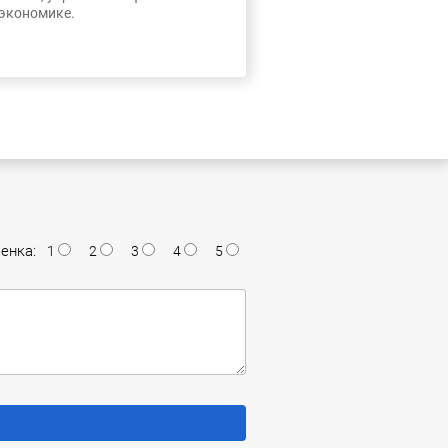
 экономике.
енка:
1
2
3
4
5