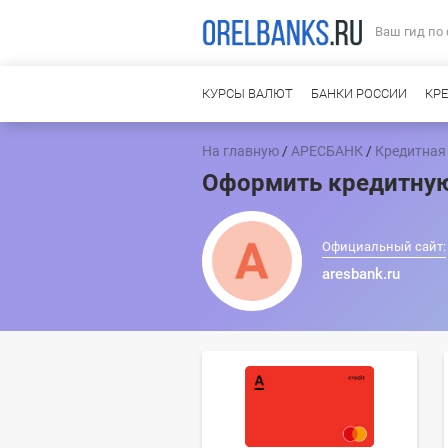
Ваш гид по
КУРСЫ ВАЛЮТ
БАНКИ РОССИИ
КР
На главную
/
АРЕСБАНК
/
Кредитная 
Оформить кредитну
Официальный сайт:
aresbank.ru