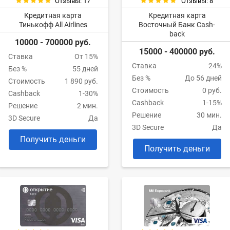
Отзывы: 17
Отзывы: 8
Кредитная карта
Кредитная карта
Тинькофф All Airlines
Восточный Банк Cash-
back
10000 - 700000 руб.
15000 - 400000 руб.
Ставка
От 15%
Ставка
24%
Без %
55 дней
Без %
До 56 дней
Стоимость
1 890 руб.
Стоимость
0 руб.
Cashback
1-30%
Cashback
1-15%
Решение
2 мин.
Решение
30 мин.
3D Secure
Да
3D Secure
Да
Получить деньги
Получить деньги