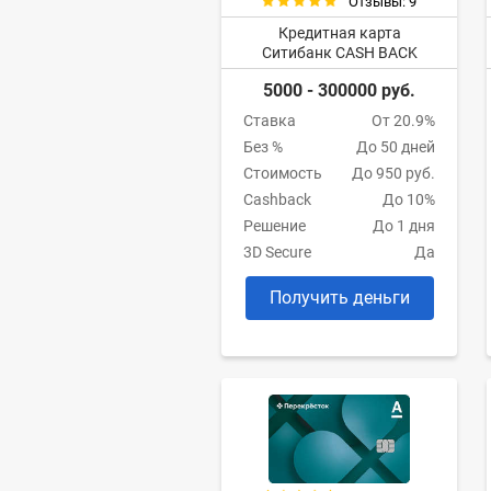
Отзывы: 9
Кредитная карта
Ситибанк CASH BACK
5000 - 300000 руб.
Ставка
От 20.9%
Без %
До 50 дней
Стоимость
До 950 руб.
Cashback
До 10%
Решение
До 1 дня
3D Secure
Да
Получить деньги