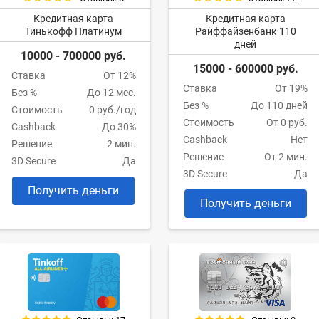
Кредитная карта
Кредитная карта
Тинькофф Платинум
Райффайзенбанк 110
дней
10000 - 700000 руб.
15000 - 600000 руб.
Ставка
От 12%
Ставка
От 19%
Без %
До 12 мес.
Без %
До 110 дней
Стоимость
0 руб./год
Стоимость
От 0 руб.
Cashback
До 30%
Cashback
Нет
Решение
2 мин.
Решение
От 2 мин.
3D Secure
Да
3D Secure
Да
Получить деньги
Получить деньги