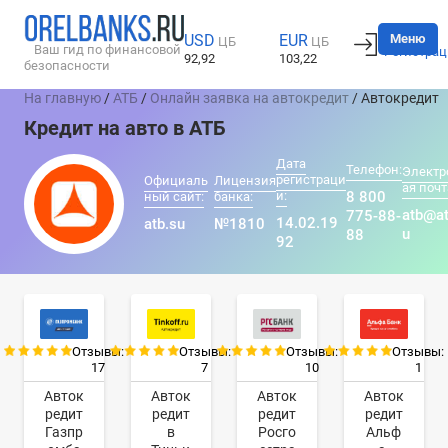
Вход
Меню
USD
EUR
ЦБ
ЦБ
Ваш гид по финансовой
Регистрац
92,92
103,22
безопасности
На главную
/
АТБ
/
Онлайн заявка на автокредит
/ Автокредит
Кредит на авто в АТБ
Дата
Телефон:
Электр
регистраци
Официаль
Лицензия
ая почт
и:
8 800
ный сайт:
банка:
atb@at
775-88-
14.02.19
atb.su
№1810
u
88
92
Отзывы:
Отзывы:
Отзывы:
Отзывы:
17
7
10
1
Авток
Авток
Авток
Авток
редит
редит
редит
редит
Газпр
в
Росго
Альф