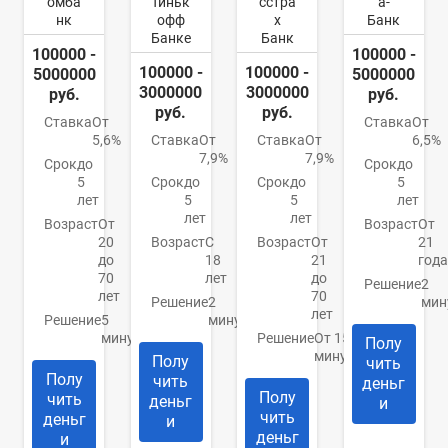
омба
Тиньк
сстра
а-
нк
офф
х
Банк
Банке
Банк
100000 -
100000 -
100000 -
100000 -
5000000
5000000
3000000
3000000
руб.
руб.
руб.
руб.
Ставка
От
Ставка
От
5,6%
Ставка
От
Ставка
От
6,5%
7,9%
7,9%
Срок
до
Срок
до
5
Срок
до
Срок
до
5
лет
5
5
лет
лет
лет
Возраст
От
Возраст
От
20
Возраст
С
Возраст
От
21
до
18
21
года
70
лет
до
Решение
2
лет
70
Решение
2
мин
лет
Решение
5
минуты
минут
Решение
От 15
Полу
минут
Полу
чить
Полу
чить
деньг
Полу
чить
деньг
и
чить
деньг
и
деньг
и