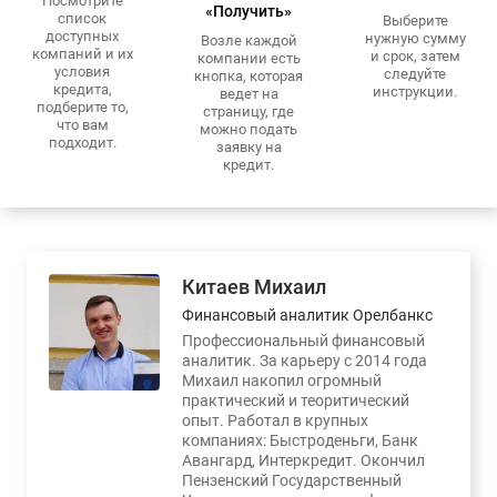
Посмотрите
«Получить»
список
Выберите
доступных
нужную сумму
Возле каждой
компаний и их
и срок, затем
компании есть
условия
следуйте
кнопка, которая
кредита,
инструкции.
ведет на
подберите то,
страницу, где
что вам
можно подать
подходит.
заявку на
кредит.
Китаев Михаил
Финансовый аналитик Орелбанкс
Профессиональный финансовый
аналитик. За карьеру с 2014 года
Михаил накопил огромный
практический и теоритический
опыт. Работал в крупных
компаниях: Быстроденьги, Банк
Авангард, Интеркредит. Окончил
Пензенский Государственный