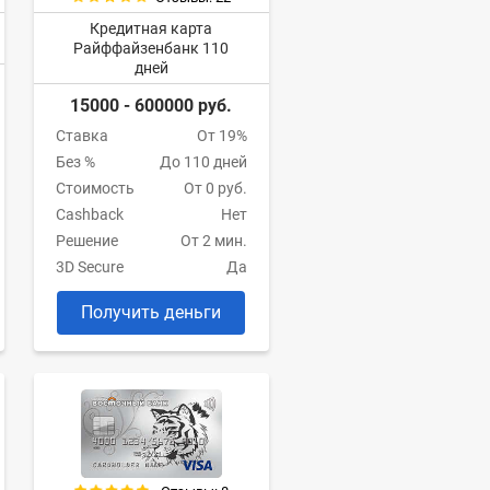
Кредитная карта
Райффайзенбанк 110
дней
15000 - 600000 руб.
Ставка
От 19%
Без %
До 110 дней
Стоимость
От 0 руб.
Cashback
Нет
Решение
От 2 мин.
3D Secure
Да
Получить деньги