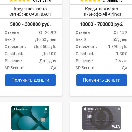
Отзывы: 9
Отзывы: 17
Кредитная карта
Кредитная карта
Ситибанк CASH BACK
Тинькофф All Airlines
5000 - 300000 руб.
10000 - 700000 руб.
Ставка
От 20.9%
Ставка
От 15%
Без %
До 50 дней
Без %
55 дней
Стоимость
До 950 руб.
Стоимость
1 890 руб.
Cashback
До 10%
Cashback
1-30%
Решение
До 1 дня
Решение
2 мин.
3D Secure
Да
3D Secure
Да
Получить деньги
Получить деньги