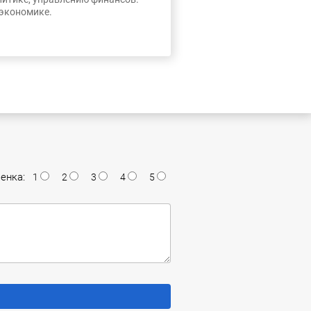
 экономике.
енка:
1
2
3
4
5