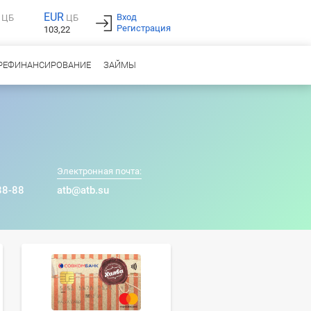
EUR
Вход
ЦБ
ЦБ
Регистрация
103,22
РЕФИНАНСИРОВАНИЕ
ЗАЙМЫ
Электронная почта:
88-88
atb@atb.su