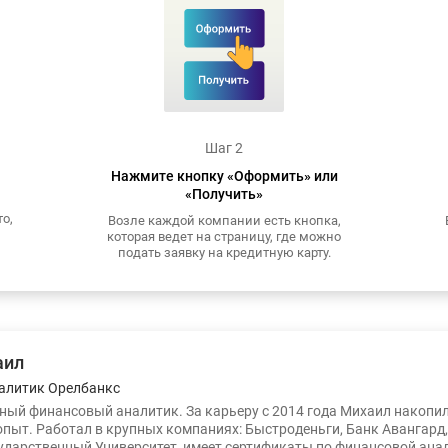
Шаг 2
Нажмите кнопку «Оформить» или
«Получить»
о,
Возле каждой компании есть кнопка,
которая ведет на страницу, где можно
подать заявку на кредитную карту.
аил
алитик Орелбанкс
ый финансовый аналитик. За карьеру с 2014 года Михаил накопи
опыт. Работал в крупных компаниях: Быстроденьги, Банк Авангард
ударственный Университет, имеет сертификаты по финансовой ана