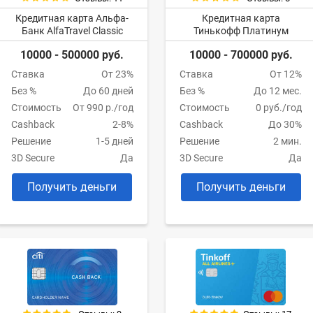
Кредитная карта Альфа-
Кредитная карта
Банк AlfaTravel Classic
Тинькофф Платинум
10000 - 500000 руб.
10000 - 700000 руб.
Ставка
От 23%
Ставка
От 12%
Без %
До 60 дней
Без %
До 12 мес.
Стоимость
От 990 р./год
Стоимость
0 руб./год
Cashback
2-8%
Cashback
До 30%
Решение
1-5 дней
Решение
2 мин.
3D Secure
Да
3D Secure
Да
Получить деньги
Получить деньги