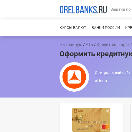
Ваш гид по
КУРСЫ ВАЛЮТ
БАНКИ РОССИИ
КР
На главную
/
АТБ
/
Кредитная карта 
Оформить кредитную
Официальный сайт:
atb.su