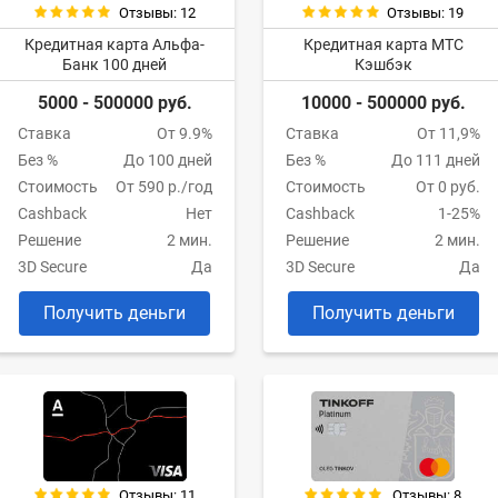
Отзывы: 12
Отзывы: 19
Кредитная карта Альфа-
Кредитная карта МТС
Банк 100 дней
Кэшбэк
5000 - 500000 руб.
10000 - 500000 руб.
Ставка
От 9.9%
Ставка
От 11,9%
Без %
До 100 дней
Без %
До 111 дней
Стоимость
От 590 р./год
Стоимость
От 0 руб.
Cashback
Нет
Cashback
1-25%
Решение
2 мин.
Решение
2 мин.
3D Secure
Да
3D Secure
Да
Получить деньги
Получить деньги
Отзывы: 11
Отзывы: 8