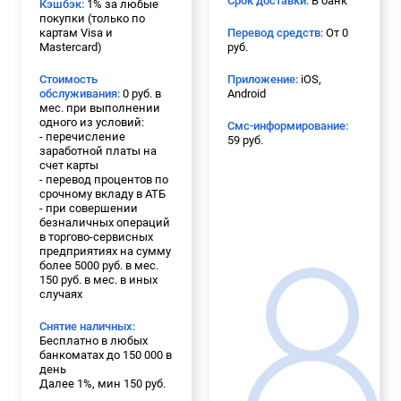
Срок доставки:
В банк
Кэшбэк:
1% за любые
покупки (только по
картам Visa и
Перевод средств:
От 0
Mastercard)
руб.
Стоимость
Приложение:
iOS,
обслуживания:
0 руб. в
Android
мес. при выполнении
одного из условий:
Смс-информирование:
- перечисление
59 руб.
заработной платы на
счет карты
- перевод процентов по
срочному вкладу в АТБ
- при совершении
безналичных операций
в торгово-сервисных
предприятиях на сумму
более 5000 руб. в мес.
150 руб. в мес. в иных
случаях
Снятие наличных:
Бесплатно в любых
банкоматах до 150 000 в
день
Далее 1%, мин 150 руб.