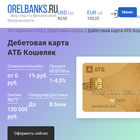
Вход
Меню
USD
EUR
ЦБ
ЦБ
Ваш гид по финансовой
Регистрац
92,92
103,22
безопасности
На главную
/
АТБ
/
Дебетовые карты
/ Дебетовая карта АТБ Ко
Дебетовая карта
АТБ Кошелек
Стоимость
Кэшбек
Процент
на остаток
от 0
1% руб.
1-4,5%
руб.
Снятие
Овердрафт
Доставка
без %
Да
В банк
150 000
руб.
Оформить сейчас