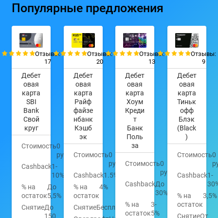
Популярные предложения
Отзывы:
Отзывы:
Отзывы:
Отзывы:
17
20
13
9
Дебет
Дебет
Дебет
Дебет
овая
овая
овая
овая
карта
карта
карта
карта
SBI
Райф
Хоум
Тиньк
Bank
файзе
Креди
офф
Свой
нбанк
т
Блэк
круг
Кэшб
Банк
(Black
эк
Поль
)
за
Стоимость
0
руб.
Стоимость
0
Стоимость
0
руб.
Стоимость
0
р
Cashback
1-
руб.
10%
Cashback
1.5%
Cashback
1-
Cashback
До
30
% на
До
% на
4%
30%
остаток
5,5%
остаток
% на
3,5%
% на
3-
остаток
Снятие
До
Снятие
Бесплатно
остаток
5%
150
Снятие
От