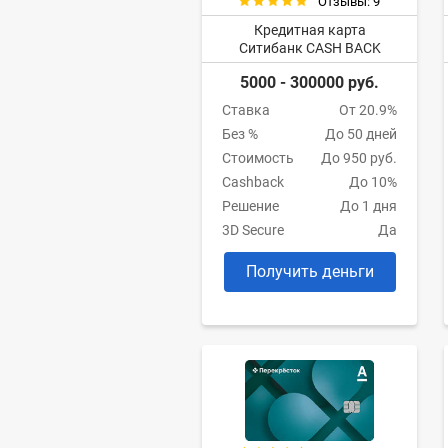
Отзывы: 9
Кредитная карта
Ситибанк CASH BACK
5000 - 300000 руб.
Ставка
От 20.9%
Без %
До 50 дней
Стоимость
До 950 руб.
Cashback
До 10%
Решение
До 1 дня
3D Secure
Да
Получить деньги