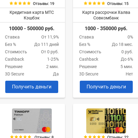
Отзывы: 19
Отзывы: 15
Кредитная карта МТС
Карта рассрочки Халва
Кэшбэк
Совкомбанк
10000 - 500000 руб.
1000 - 350000 руб.
Ставка
От 11,9%
Ставка
0%
Без %
До 111 дней
Без %
До 18 мес.
Стоимость
От 0 руб.
Стоимость
0 руб.
Cashback
1-25%
Cashback
До 6%
Решение
2 мин.
Решение
5 мин.
3D Secure
Да
3D Secure
Нет
Получить деньги
Получить деньги
Отзывы: 8
Отзывы: 22