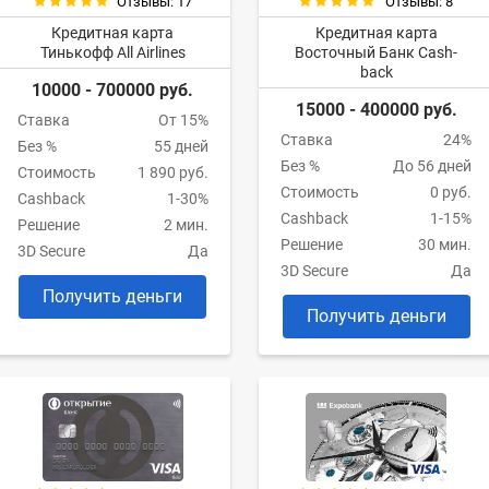
Отзывы: 17
Отзывы: 8
Кредитная карта
Кредитная карта
Тинькофф All Airlines
Восточный Банк Cash-
back
10000 - 700000 руб.
15000 - 400000 руб.
Ставка
От 15%
Ставка
24%
Без %
55 дней
Без %
До 56 дней
Стоимость
1 890 руб.
Стоимость
0 руб.
Cashback
1-30%
Cashback
1-15%
Решение
2 мин.
Решение
30 мин.
3D Secure
Да
3D Secure
Да
Получить деньги
Получить деньги