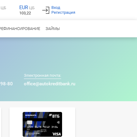
EUR
Вход
ЦБ
ЦБ
Регистрация
103,22
РЕФИНАНСИРОВАНИЕ
ЗАЙМЫ
Электронная почта:
-98-80
office@autokreditbank.ru