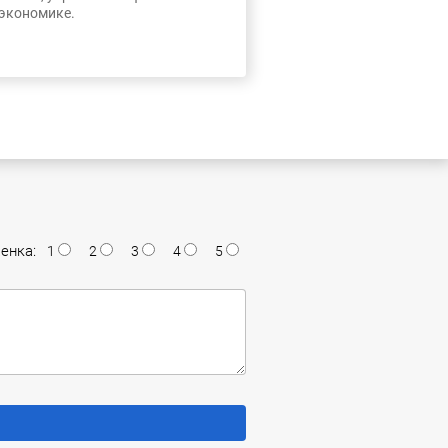
 экономике.
енка:
1
2
3
4
5