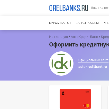
Ваш гид по
КУРСЫ ВАЛЮТ
БАНКИ РОССИИ
КР
На главную
/
АвтоКредитБанк
/
Кред
Оформить кредитную
Официальный сайт:
autokreditbank.ru