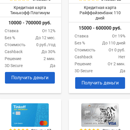
Кредитная карта
Кредитная карта
Тинькофф Платинум
Райффайзенбанк 110
дней
10000 - 700000 руб.
15000 - 600000 руб.
Ставка
От 12%
Ставка
От 19%
Без %
До 12 мес.
Без %
До 110 дней
Стоимость
0 руб./год
Стоимость
От 0 руб.
Cashback
До 30%
Cashback
Нет
Решение
2 мин.
Решение
От 2 мин.
3D Secure
Да
3D Secure
Да
Получить деньги
Получить деньги