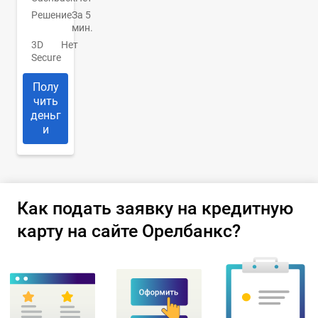
Решение
За 5
мин.
3D
Нет
Secure
Полу
чить
деньг
и
Как подать заявку на кредитную
карту на сайте Орелбанкс?