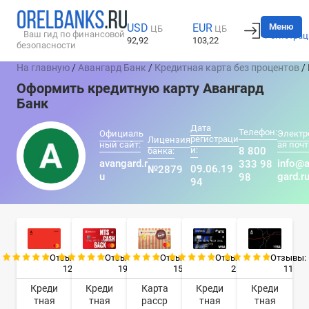
Вход
Меню
USD
EUR
ЦБ
ЦБ
Ваш гид по финансовой
Регистрац
92,92
103,22
безопасности
На главную
/
Авангард Банк
/
Кредитная карта без процентов
/
Оформить кредитную карту Авангард
Банк
Дата
Телефон:
Официаль
Электр
регистраци
Лицензия
ный сайт:
ая почт
и:
8 800
банка:
avangard.r
info@
333 98
09.06.19
№2879
u
gard.r
98
94
Отзывы:
Отзывы:
Отзывы:
Отзывы:
Отзывы:
12
19
15
2
11
Креди
Креди
Карта
Креди
Креди
тная
тная
расср
тная
тная