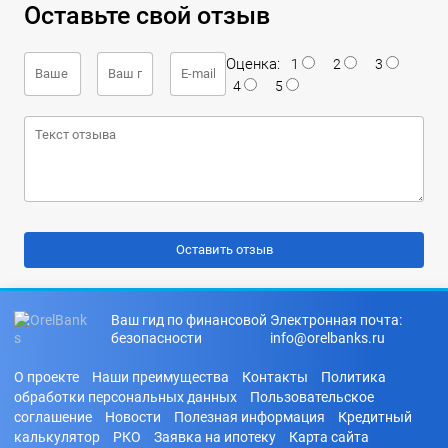
Оставьте свой отзыв
Оценка:
1
2
3
4
5
Ваш гид по финансовой
Электронная почта:
безопасности
info@orelbanks.ru
О проекте
Наши преимущества
Контакты
Политика
обработки персональных данных
Пользовательское
соглашение
Новости
Полезная информация
Кредитный
калькулятор
РКО
Заявка на ипотеку
Карта сайта