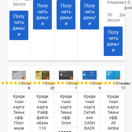
Решение
1-5
Secure
Полу
Полу
Полу
дне
чить
чить
чить
3D
Да
Полу
деньг
деньг
деньг
Secure
чить
и
и
и
деньг
Полу
и
чить
деньг
и
Отзывы:
Отзывы:
Отзывы:
Отзывы:
Отзывы:
8
22
9
17
1
Креди
Креди
Креди
Креди
Креди
тная
тная
тная
тная
тная
карта
карта
карта
карта
карта
Тиньк
Райф
Ситиб
Тиньк
Тиньк
офф
файзе
анк
офф
офф
Плат
нбанк
CASH
All
Drive
инум
110
BACK
Airline