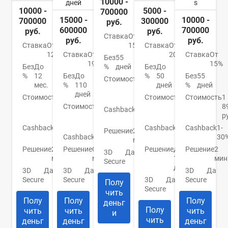
10000 -
дней
s
10000 -
5000 -
700000
15000 -
10000 -
700000
300000
руб.
600000
700000
руб.
руб.
Ставка
От
руб.
руб.
Ставка
От
Ставка
От
15%
12%
Ставка
От
20.9%
Ставка
От
Без
55
19%
15%
Без
До
Без
До
%
дней
%
12
Без
До
%
50
Без
55
Стоимость
990
мес.
%
110
дней
%
дней
руб./
дней
Стоимость
0
Стоимость
До
Стоимость
1
год
руб./
Стоимость
От
950
8
Cashback
1-
год
0
руб.
р
30%
руб.
Cashback
До
Cashback
До
Cashback
1-
Решение
2
30%
Cashback
Нет
10%
30
мин.
Решение
2
Решение
От 2
Решение
До
Решение
2
3D
Да
мин.
мин.
1
мин
Secure
дня
3D
Да
3D
Да
3D
Да
Secure
Secure
3D
Да
Secure
Полу
Secure
чить
Полу
Полу
Полу
деньг
Полу
чить
чить
чить
и
чить
деньг
деньг
деньг