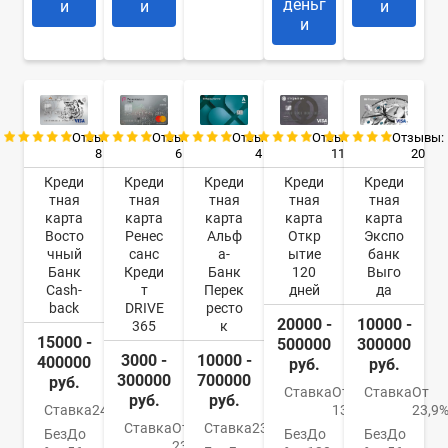
деньг
и
и
и
и
Отзывы:
Отзывы:
Отзывы:
Отзывы:
Отзывы:
8
6
4
11
20
Креди
Креди
Креди
Креди
Креди
тная
тная
тная
тная
тная
карта
карта
карта
карта
карта
Восто
Ренес
Альф
Откр
Экспо
чный
санс
а-
ытие
банк
Банк
Креди
Банк
120
Выго
Cash-
т
Перек
дней
да
back
DRIVE
ресто
20000 -
10000 -
365
к
15000 -
500000
300000
3000 -
10000 -
400000
руб.
руб.
300000
700000
руб.
Ставка
От
Ставка
От
руб.
руб.
Ставка
24%
13,9%
23,9
Ставка
От
Ставка
23.99%
Без
До
Без
До
Без
До
23.9%