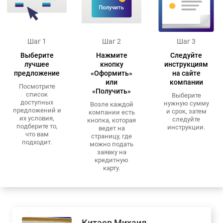
Шаг 1
Шаг 2
Шаг 3
Выберите
Нажмите
Следуйте
лучшее
кнопку
инструкциям
предложение
«Оформить»
на сайте
или
компании
Посмотрите
«Получить»
список
Выберите
доступных
нужную сумму
Возле каждой
предложений и
и срок, затем
компании есть
их условия,
следуйте
кнопка, которая
подберите то,
инструкции.
ведет на
что вам
страницу, где
подходит.
можно подать
заявку на
кредитную
карту.
Китаев Михаил