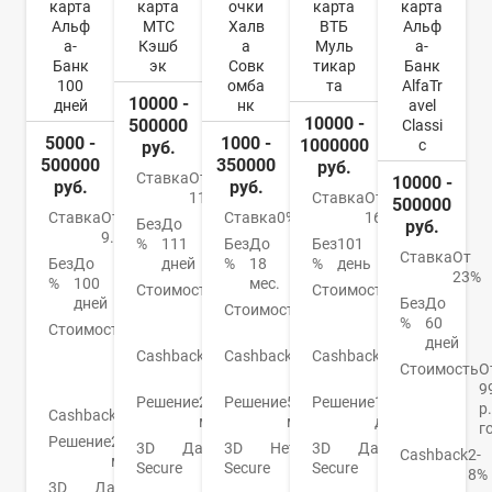
карта
карта
очки
карта
карта
Альф
МТС
Халв
ВТБ
Альф
а-
Кэшб
а
Муль
а-
Банк
эк
Совк
тикар
Банк
100
омба
та
AlfaTr
10000 -
дней
нк
avel
10000 -
500000
Classi
5000 -
1000 -
1000000
c
руб.
500000
350000
руб.
Ставка
От
10000 -
руб.
руб.
11,9%
Ставка
От
500000
Ставка
От
Ставка
0%
16%
Без
До
руб.
9.9%
%
111
Без
До
Без
101
Ставка
От
Без
До
дней
%
18
%
день
23%
%
100
мес.
Стоимость
От
Стоимость
От
дней
Без
До
0
Стоимость
0
0
%
60
Стоимость
От
руб.
руб.
руб.
дней
590
Cashback
1-
Cashback
До
Cashback
До
р./
Стоимость
О
25%
6%
4%
год
9
Решение
2
Решение
5
Решение
1
р.
Cashback
Нет
мин.
мин.
день
г
Решение
2
3D
Да
3D
Нет
3D
Да
Cashback
2-
мин.
Secure
Secure
Secure
8%
3D
Да