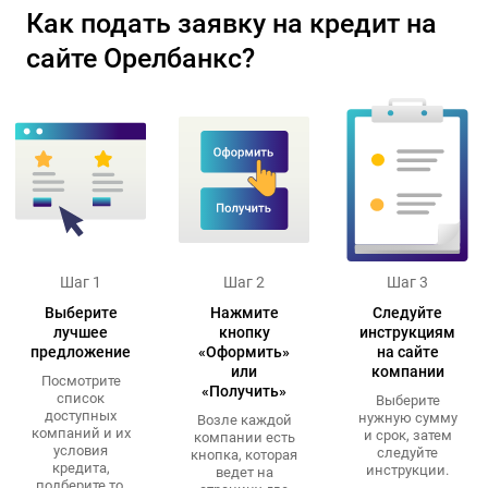
Как подать заявку на кредит на
сайте Орелбанкс?
Шаг 1
Шаг 2
Шаг 3
Выберите
Нажмите
Следуйте
лучшее
кнопку
инструкциям
предложение
«Оформить»
на сайте
или
компании
Посмотрите
«Получить»
список
Выберите
доступных
нужную сумму
Возле каждой
компаний и их
и срок, затем
компании есть
условия
следуйте
кнопка, которая
кредита,
инструкции.
ведет на
подберите то,