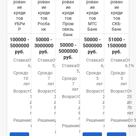
рован
рован
рован
рован
рован
ие
ие
ие
ие
ие
креди
креди
креди
креди
креди
тов
тов
тов
тов
тов
УБРи
Росба
Пром
МТС
СКБ-
Р
нк
связь
Банк
банк
банк
100000 -
50000 -
50000 -
51000 -
50000 -
5000000
3000000
5000000
1500000
5000000
руб.
руб.
руб.
руб.
руб.
Ставка
От
Ставка
От
Ставка
От
Ставка
От
6,3%
5,9%
Ставка
От
6,9%
6,1%
5,5%
Срок
до
Срок
до
Срок
до
Срок
до
10
7
Срок
до
5
5
лет
лет
7
лет
лет
лет
Возраст
От
Возраст
От
Возраст
От
Возраст
От
19
22
Возраст
От
20
23
до
до
23
до
до
75
65
до
70
70
лет
лет
65
лет
лет
лет
Решение
За 15
Решение
До
Решение
От 15
Решение
От 
минут
1
Решение
За 5
минут
мин
дня
минут