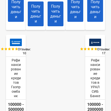
Полу
Полу
Полу
Полу
Полу
чить
чить
чить
чить
чить
деньг
деньг
деньг
деньг
деньг
и
и
и
и
и
Отзывы:
Отзывы:
10
17
Рефи
Рефи
нанси
нанси
рован
рован
ие
ие
креди
креди
тов
тов в
Газпр
УРАЛ
омба
СИБ
нк
Банке
100000 -
100000 -
5000000
2000000