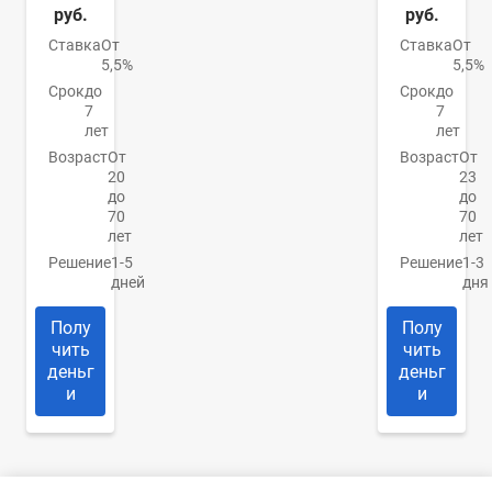
руб.
руб.
Ставка
От
Ставка
От
5,5%
5,5%
Срок
до
Срок
до
7
7
лет
лет
Возраст
От
Возраст
От
20
23
до
до
70
70
лет
лет
Решение
1-5
Решение
1-3
дней
дня
Полу
Полу
чить
чить
деньг
деньг
и
и