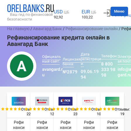
Вход
Меню
USD
EUR
ЦБ
ЦБ
Ваш гид по финансовой
Регистрац
92,92
103,22
безопасности
На главную
/
Авангард Банк
/
Рефинансирование онлайн
/ Реф
Рефинансирование кредита онлайн в
Авангард Банк
Дата
Телефон:
Официаль
Электр
регистраци
Лицензия
ный сайт:
ая почт
и:
8 800
банка:
avangard.r
info@
333 98
09.06.19
№2879
u
gard.r
98
94
Отзывы:
Отзывы:
Отзывы:
Отзывы:
Отзывы:
22
12
23
10
19
Рефи
Рефи
Рефи
Рефи
Рефи
нанси
нанси
нанси
нанси
нанси