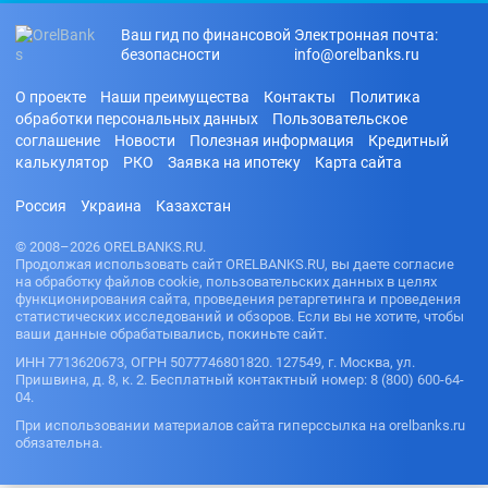
Ваш гид по финансовой
Электронная почта:
безопасности
info@orelbanks.ru
О проекте
Наши преимущества
Контакты
Политика
обработки персональных данных
Пользовательское
соглашение
Новости
Полезная информация
Кредитный
калькулятор
РКО
Заявка на ипотеку
Карта сайта
Россия
Украина
Казахстан
© 2008–2026 ORELBANKS.RU.
Продолжая использовать сайт ORELBANKS.RU, вы даете согласие
на обработку файлов cookie, пользовательских данных в целях
функционирования сайта, проведения ретаргетинга и проведения
статистических исследований и обзоров. Если вы не хотите, чтобы
ваши данные обрабатывались, покиньте сайт.
ИНН 7713620673, ОГРН 5077746801820. 127549, г. Москва, ул.
Пришвина, д. 8, к. 2. Бесплатный контактный номер: 8 (800) 600-64-
04.
При использовании материалов сайта гиперссылка на orelbanks.ru
обязательна.