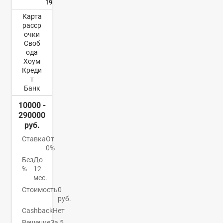
19
Карта
расср
очки
Своб
ода
Хоум
Креди
т
Банк
10000 -
290000
руб.
Ставка
От
0%
Без
До
%
12
мес.
Стоимость
0
руб.
Cashback
Нет
Решение
За 5