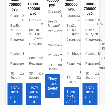
700000
15000 -
10000 -
700000
300000
руб.
600000
700000
руб.
руб.
Ставка
От
руб.
руб.
Ставка
От
Ставка
От
15%
12%
Ставка
От
20.9%
Ставка
От
Без
55
19%
15%
Без
До
Без
До
%
дней
%
12
Без
До
%
50
Без
55
Стоимость
990
мес.
%
110
дней
%
дней
руб./
дней
Стоимость
0
Стоимость
До
Стоимость
1
год
руб./
Стоимость
От
950
8
Cashback
1-
год
0
руб.
р
30%
руб.
Cashback
До
Cashback
До
Cashback
1-
Решение
2
30%
Cashback
Нет
10%
30
мин.
Решение
2
Решение
От 2
Решение
До
Решение
2
3D
Да
мин.
мин.
1
мин
Secure
дня
3D
Да
3D
Да
3D
Да
Secure
Secure
3D
Да
Secure
Полу
Secure
чить
Полу
Полу
Полу
деньг
Полу
чить
чить
чить
и
чить
деньг
деньг
деньг
деньг
и
и
и