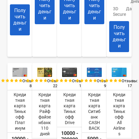
дне
чить
чить
чить
3D
Да
Полу
деньг
деньг
деньг
Secure
чить
и
и
и
деньг
Полу
и
чить
деньг
и
Отзывы:
Отзывы:
Отзывы:
Отзывы:
Отзывы:
8
22
9
17
1
Креди
Креди
Креди
Креди
Креди
тная
тная
тная
тная
тная
карта
карта
карта
карта
карта
Тиньк
Райф
Ситиб
Тиньк
Тиньк
офф
файзе
анк
офф
офф
Плат
нбанк
CASH
All
Drive
инум
110
BACK
Airline
10000 -
дней
s
10000 -
5000 -