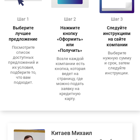
Шаг 1
Шаг 2
Шаг 3
Выберите
Нажмите
Следуйте
лучшее
кнопку
инструкциям
предложение
«Оформить»
на сайте
или
компании
Посмотрите
«Получить»
список
Выберите
доступных
нужную сумму
Возле каждой
предложений и
и срок, затем
компании есть
их условия,
следуйте
кнопка, которая
подберите то,
инструкции.
ведет на
что вам
страницу, где
подходит.
можно подать
заявку на
кредитную
карту.
Китаев Михаил