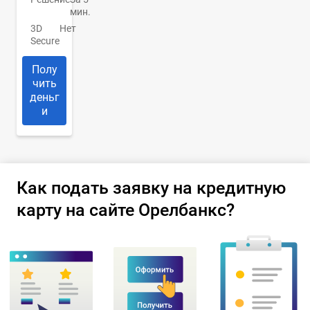
мин.
3D
Нет
Secure
Полу
чить
деньг
и
Как подать заявку на кредитную
карту на сайте Орелбанкс?