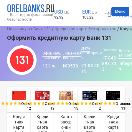
Вход
Меню
USD
EUR
ЦБ
ЦБ
Ваш гид по финансовой
Регистрац
92,92
103,22
безопасности
На главную
/
Банк 131
/
Кредитная карта без процентов
/ Кред
Оформить кредитную карту Банк 131
Дата
Телефон:
Электр
регистраци
Официаль
Лицензия
ая почт
и:
+7 843
ный сайт:
банка:
info@
598-31-
21.03.20
131.ru
№3538
ru
31
19
Отзывы:
Отзывы:
Отзывы:
Отзывы:
Отзывы:
12
19
15
2
11
Креди
Креди
Карта
Креди
Креди
тная
тная
расср
тная
тная
карта
карта
очки
карта
карта