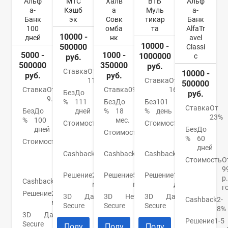
Альф
МТС
Халв
ВТБ
Альф
а-
Кэшб
а
Муль
а-
Банк
эк
Совк
тикар
Банк
100
омба
та
AlfaTr
10000 -
дней
нк
avel
10000 -
500000
Classi
5000 -
1000 -
1000000
c
руб.
500000
350000
руб.
Ставка
От
10000 -
руб.
руб.
11,9%
Ставка
От
500000
Ставка
От
Ставка
0%
16%
Без
До
руб.
9.9%
%
111
Без
До
Без
101
Ставка
От
Без
До
дней
%
18
%
день
23%
%
100
мес.
Стоимость
От
Стоимость
От
дней
Без
До
0
Стоимость
0
0
%
60
Стоимость
От
руб.
руб.
руб.
дней
590
Cashback
1-
Cashback
До
Cashback
До
р./
Стоимость
О
25%
6%
4%
год
9
Решение
2
Решение
5
Решение
1
р.
Cashback
Нет
мин.
мин.
день
г
Решение
2
3D
Да
3D
Нет
3D
Да
Cashback
2-
мин.
Secure
Secure
Secure
8%
3D
Да
Решение
1-5
Secure
Полу
Полу
Полу