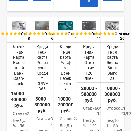
и
Отзывы:
Отзывы:
Отзывы:
Отзывы:
Отзывы:
8
6
4
11
20
Креди
Креди
Креди
Креди
Креди
тная
тная
тная
тная
тная
карта
карта
карта
карта
карта
Восто
Ренес
Альф
Откр
Экспо
чный
санс
а-
ытие
банк
Банк
Креди
Банк
120
Выго
Cash-
т
Перек
дней
да
back
DRIVE
ресто
20000 -
10000 -
365
к
15000 -
500000
300000
3000 -
10000 -
400000
руб.
руб.
300000
700000
руб.
Ставка
От
Ставка
От
руб.
руб.
Ставка
24%
13,9%
23,9
Ставка
От
Ставка
23.99%
Без
До
Без
До
Без
До
23.9%
%
56
Без
До
%
120
%
56