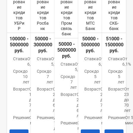
рован
рован
рован
рован
рован
ие
ие
ие
ие
ие
креди
креди
креди
креди
креди
тов
тов
тов
тов
тов
УБРи
Росба
Пром
МТС
СКБ-
Р
нк
связь
Банк
банк
банк
100000 -
50000 -
50000 -
51000 -
50000 -
5000000
3000000
5000000
1500000
5000000
руб.
руб.
руб.
руб.
руб.
Ставка
От
Ставка
От
Ставка
От
Ставка
От
6,3%
5,9%
Ставка
От
6,9%
6,1%
5,5%
Срок
до
Срок
до
Срок
до
Срок
до
10
7
Срок
до
5
5
лет
лет
7
лет
лет
лет
Возраст
От
Возраст
От
Возраст
От
Возраст
От
19
22
Возраст
От
20
23
до
до
23
до
до
75
65
до
70
70
лет
лет
65
лет
лет
лет
Решение
За 15
Решение
До
Решение
От 15
Решение
От 
минут
1
Решение
За 5
минут
мин
дня
минут