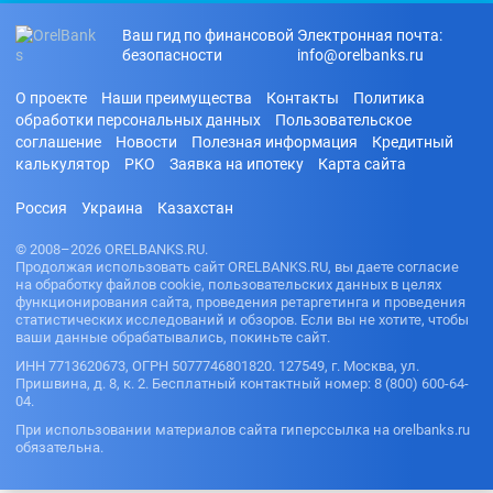
Ваш гид по финансовой
Электронная почта:
безопасности
info@orelbanks.ru
О проекте
Наши преимущества
Контакты
Политика
обработки персональных данных
Пользовательское
соглашение
Новости
Полезная информация
Кредитный
калькулятор
РКО
Заявка на ипотеку
Карта сайта
Россия
Украина
Казахстан
© 2008–2026 ORELBANKS.RU.
Продолжая использовать сайт ORELBANKS.RU, вы даете согласие
на обработку файлов cookie, пользовательских данных в целях
функционирования сайта, проведения ретаргетинга и проведения
статистических исследований и обзоров. Если вы не хотите, чтобы
ваши данные обрабатывались, покиньте сайт.
ИНН 7713620673, ОГРН 5077746801820. 127549, г. Москва, ул.
Пришвина, д. 8, к. 2. Бесплатный контактный номер: 8 (800) 600-64-
04.
При использовании материалов сайта гиперссылка на orelbanks.ru
обязательна.