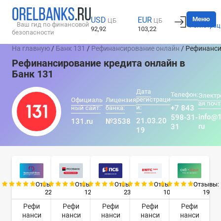
Вход
Меню
USD
EUR
ЦБ
ЦБ
Ваш гид по финансовой
Регистрац
92,92
103,22
безопасности
На главную
/
Банк 131
/
Рефинансирование онлайн
/ Рефинанси
Рефинансирование кредита онлайн в
Банк 131
Дата
Телефон:
Электр
регистраци
Официаль
Лицензия
ая почт
и:
+7 843
ный сайт:
банка:
info@
598-31-
21.03.20
131.ru
№3538
ru
31
19
Отзывы:
Отзывы:
Отзывы:
Отзывы:
Отзывы:
22
12
23
10
19
Рефи
Рефи
Рефи
Рефи
Рефи
нанси
нанси
нанси
нанси
нанси