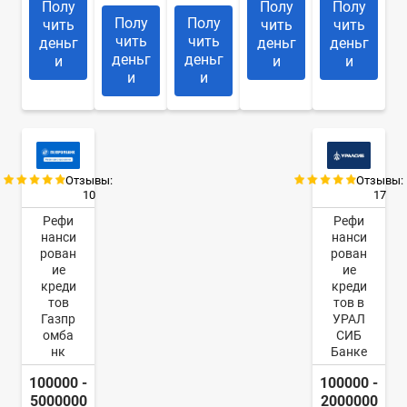
Полу
Полу
Полу
Полу
Полу
чить
чить
чить
чить
чить
деньг
деньг
деньг
деньг
деньг
и
и
и
и
и
Отзывы:
Отзывы:
10
17
Рефи
Рефи
нанси
нанси
рован
рован
ие
ие
креди
креди
тов
тов в
Газпр
УРАЛ
омба
СИБ
нк
Банке
100000 -
100000 -
5000000
2000000