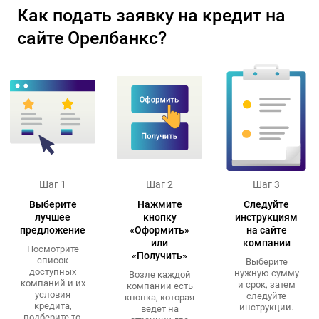
Как подать заявку на кредит на
сайте Орелбанкс?
Шаг 1
Шаг 2
Шаг 3
Выберите
Нажмите
Следуйте
лучшее
кнопку
инструкциям
предложение
«Оформить»
на сайте
или
компании
Посмотрите
«Получить»
список
Выберите
доступных
нужную сумму
Возле каждой
компаний и их
и срок, затем
компании есть
условия
следуйте
кнопка, которая
кредита,
инструкции.
ведет на
подберите то,