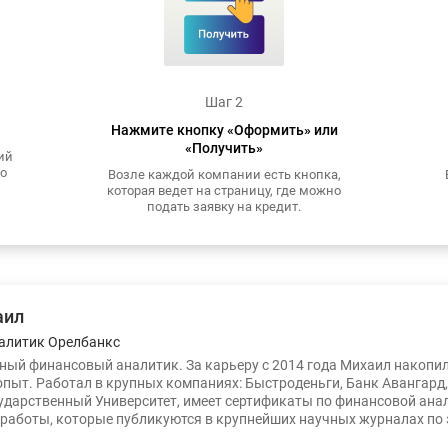
Шаг 2
Нажмите кнопку «Оформить» или
«Получить»
ий
то
Возле каждой компании есть кнопка,
которая ведет на страницу, где можно
подать заявку на кредит.
аил
алитик Орелбанкс
ый финансовый аналитик. За карьеру с 2014 года Михаил накопи
опыт. Работал в крупных компаниях: Быстроденьги, Банк Авангард
ударственный Университет, имеет сертификаты по финансовой ана
работы, которые публикуются в крупнейших научных журналах по