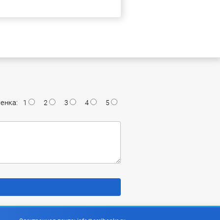
енка:
1
2
3
4
5