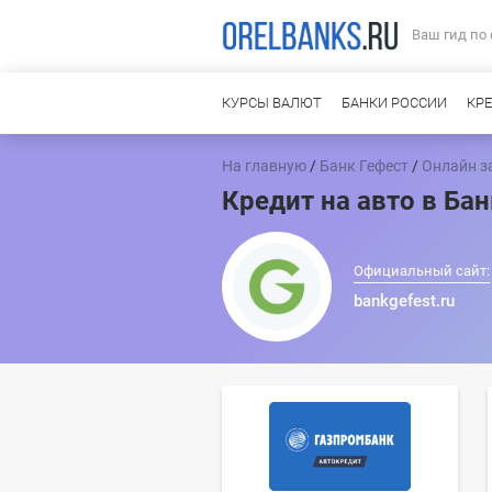
Ваш гид по
КУРСЫ ВАЛЮТ
БАНКИ РОССИИ
КР
На главную
/
Банк Гефест
/
Онлайн з
Кредит на авто в Бан
Официальный сайт:
bankgefest.ru