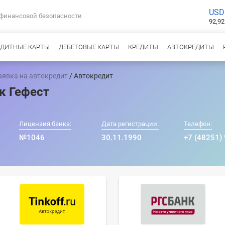
USD
 финансовой безопасности
92,92
ЕДИТНЫЕ КАРТЫ
ДЕБЕТОВЫЕ КАРТЫ
КРЕДИТЫ
АВТОКРЕДИТЫ
аявка на автокредит
/ Автокредит
к Гефест
Лицензия банка:
Дата регистрации:
Телефон:
№1046
30.11.1990
+7 (48251)