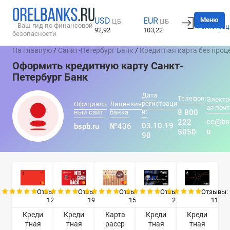
Вход
Меню
USD
EUR
ЦБ
ЦБ
Ваш гид по финансовой
Регистрац
92,92
103,22
безопасности
На главную
/
Санкт-Петербург Банк
/
Кредитная карта без проц
Оформить кредитную карту Санкт-
Петербург Банк
Дата
Телефон:
Электр
регистраци
Официаль
Лицензия
ая почт
и:
8 800
ный сайт:
банка:
cc@bs
222
03.10.19
bspb.ru
№436
u
5050
90
Отзывы:
Отзывы:
Отзывы:
Отзывы:
Отзывы:
12
19
15
2
11
Креди
Креди
Карта
Креди
Креди
тная
тная
расср
тная
тная