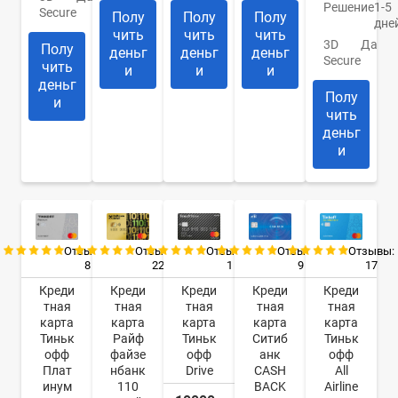
Решение
1-5
Secure
Полу
Полу
Полу
дне
чить
чить
чить
3D
Да
Полу
деньг
деньг
деньг
Secure
чить
и
и
и
деньг
Полу
и
чить
деньг
и
Отзывы:
Отзывы:
Отзывы:
Отзывы:
Отзывы:
8
22
9
17
1
Креди
Креди
Креди
Креди
Креди
тная
тная
тная
тная
тная
карта
карта
карта
карта
карта
Тиньк
Райф
Ситиб
Тиньк
Тиньк
офф
файзе
анк
офф
офф
Плат
нбанк
CASH
All
Drive
инум
110
BACK
Airline