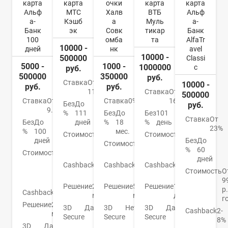
карта
карта
очки
карта
карта
Альф
МТС
Халв
ВТБ
Альф
а-
Кэшб
а
Муль
а-
Банк
эк
Совк
тикар
Банк
100
омба
та
AlfaTr
10000 -
дней
нк
avel
10000 -
500000
Classi
5000 -
1000 -
1000000
c
руб.
500000
350000
руб.
Ставка
От
10000 -
руб.
руб.
11,9%
Ставка
От
500000
Ставка
От
Ставка
0%
16%
Без
До
руб.
9.9%
%
111
Без
До
Без
101
Ставка
От
Без
До
дней
%
18
%
день
23%
%
100
мес.
Стоимость
От
Стоимость
От
дней
Без
До
0
Стоимость
0
0
%
60
Стоимость
От
руб.
руб.
руб.
дней
590
Cashback
1-
Cashback
До
Cashback
До
р./
Стоимость
О
25%
6%
4%
год
9
Решение
2
Решение
5
Решение
1
р.
Cashback
Нет
мин.
мин.
день
г
Решение
2
3D
Да
3D
Нет
3D
Да
Cashback
2-
мин.
Secure
Secure
Secure
8%
3D
Да