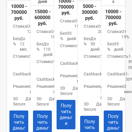
10000 -
дней
s
10000 -
5000 -
700000
15000 -
10000 -
700000
300000
руб.
600000
700000
руб.
руб.
Ставка
От
руб.
руб.
Ставка
От
Ставка
От
15%
12%
Ставка
От
20.9%
Ставка
От
Без
55
19%
15%
Без
До
Без
До
%
дней
%
12
Без
До
%
50
Без
55
Стоимость
990
мес.
%
110
дней
%
дней
руб./
дней
Стоимость
0
Стоимость
До
Стоимость
1
год
руб./
Стоимость
От
950
8
Cashback
1-
год
0
руб.
р
30%
руб.
Cashback
До
Cashback
До
Cashback
1-
Решение
2
30%
Cashback
Нет
10%
30
мин.
Решение
2
Решение
От 2
Решение
До
Решение
2
3D
Да
мин.
мин.
1
мин
Secure
дня
3D
Да
3D
Да
3D
Да
Secure
Secure
3D
Да
Secure
Полу
Secure
чить
Полу
Полу
Полу
деньг
Полу
чить
чить
чить
и
чить
деньг
деньг
деньг