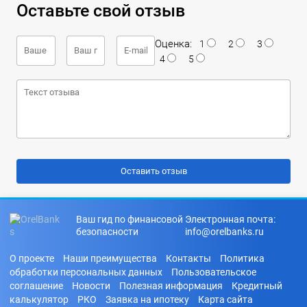
Оставьте свой отзыв
Оценка:
1
2
3
4
5
Ваш гид по финансовой
Электронная почта:
безопасности
info@orelbanks.ru
О проекте
Наши преимущества
Контакты
Политика
обработки персональных данных
Пользовательское
соглашение
Новости
Полезная информация
Кредитный
калькулятор
РКО
Заявка на ипотеку
Карта сайта