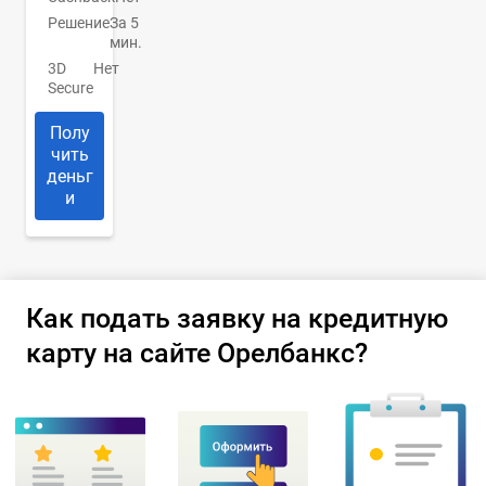
Решение
За 5
мин.
3D
Нет
Secure
Полу
чить
деньг
и
Как подать заявку на кредитную
карту на сайте Орелбанкс?