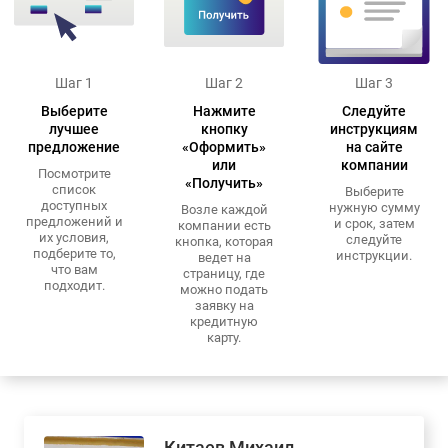
Шаг 1
Шаг 2
Шаг 3
Выберите
Нажмите
Следуйте
лучшее
кнопку
инструкциям
предложение
«Оформить»
на сайте
или
компании
Посмотрите
«Получить»
список
Выберите
доступных
нужную сумму
Возле каждой
предложений и
и срок, затем
компании есть
их условия,
следуйте
кнопка, которая
подберите то,
инструкции.
ведет на
что вам
страницу, где
подходит.
можно подать
заявку на
кредитную
карту.
Китаев Михаил