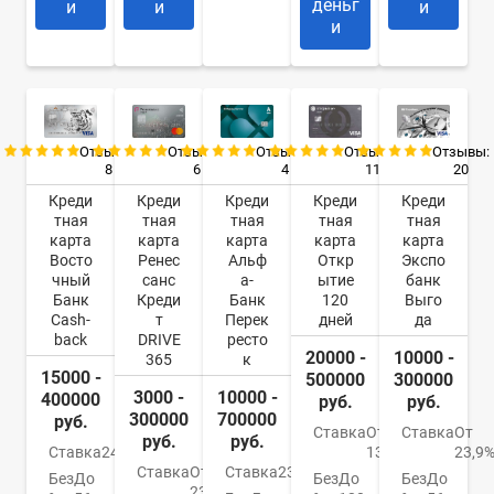
деньг
и
и
и
и
Отзывы:
Отзывы:
Отзывы:
Отзывы:
Отзывы:
8
6
4
11
20
Креди
Креди
Креди
Креди
Креди
тная
тная
тная
тная
тная
карта
карта
карта
карта
карта
Восто
Ренес
Альф
Откр
Экспо
чный
санс
а-
ытие
банк
Банк
Креди
Банк
120
Выго
Cash-
т
Перек
дней
да
back
DRIVE
ресто
20000 -
10000 -
365
к
15000 -
500000
300000
3000 -
10000 -
400000
руб.
руб.
300000
700000
руб.
Ставка
От
Ставка
От
руб.
руб.
Ставка
24%
13,9%
23,9
Ставка
От
Ставка
23.99%
Без
До
Без
До
Без
До
23.9%