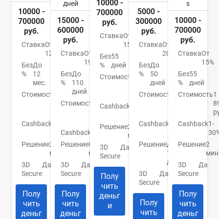
10000 -
дней
s
10000 -
5000 -
700000
15000 -
10000 -
700000
300000
руб.
600000
700000
руб.
руб.
Ставка
От
руб.
руб.
Ставка
От
Ставка
От
15%
12%
Ставка
От
20.9%
Ставка
От
Без
55
19%
15%
Без
До
Без
До
%
дней
%
12
Без
До
%
50
Без
55
Стоимость
990
мес.
%
110
дней
%
дней
руб./
дней
Стоимость
0
Стоимость
До
Стоимость
1
год
руб./
Стоимость
От
950
8
Cashback
1-
год
0
руб.
р
30%
руб.
Cashback
До
Cashback
До
Cashback
1-
Решение
2
30%
Cashback
Нет
10%
30
мин.
Решение
2
Решение
От 2
Решение
До
Решение
2
3D
Да
мин.
мин.
1
мин
Secure
дня
3D
Да
3D
Да
3D
Да
Secure
Secure
3D
Да
Secure
Полу
Secure
чить
Полу
Полу
Полу
деньг
Полу
чить
чить
чить
и
чить
деньг
деньг
деньг