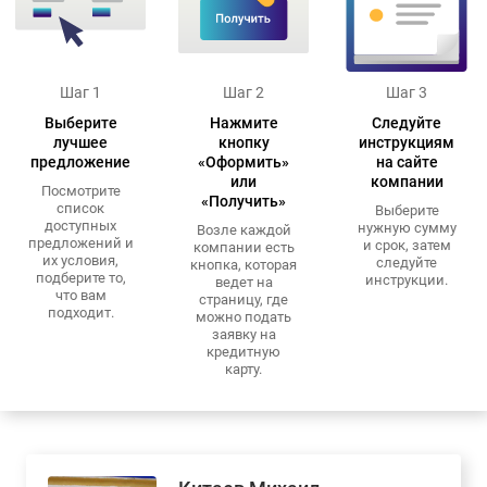
Шаг 1
Шаг 2
Шаг 3
Выберите
Нажмите
Следуйте
лучшее
кнопку
инструкциям
предложение
«Оформить»
на сайте
или
компании
Посмотрите
«Получить»
список
Выберите
доступных
нужную сумму
Возле каждой
предложений и
и срок, затем
компании есть
их условия,
следуйте
кнопка, которая
подберите то,
инструкции.
ведет на
что вам
страницу, где
подходит.
можно подать
заявку на
кредитную
карту.