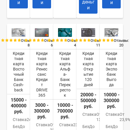
деньг
и
и
и
и
Отзывы:
Отзывы:
Отзывы:
Отзывы:
Отзывы:
8
6
4
11
20
Креди
Креди
Креди
Креди
Креди
тная
тная
тная
тная
тная
карта
карта
карта
карта
карта
Восто
Ренес
Альф
Откр
Экспо
чный
санс
а-
ытие
банк
Банк
Креди
Банк
120
Выго
Cash-
т
Перек
дней
да
back
DRIVE
ресто
20000 -
10000 -
365
к
15000 -
500000
300000
3000 -
10000 -
400000
руб.
руб.
300000
700000
руб.
Ставка
От
Ставка
От
руб.
руб.
Ставка
24%
13,9%
23,9
Ставка
От
Ставка
23.99%
Без
До
Без
До
Без
До