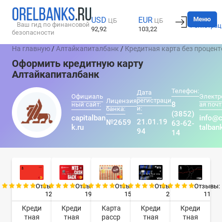
Вход
Меню
USD
EUR
ЦБ
ЦБ
Ваш гид по финансовой
Регистрац
92,92
103,22
безопасности
На главную
/
Алтайкапиталбанк
/
Кредитная карта без процент
Оформить кредитную карту
Алтайкапиталбанк
Телефон:
Дата
Официаль
Электр
регистраци
Лицензия
8
ный сайт:
ая почт
и:
банка:
(3852)
capitalban
info@c
21.01.19
№2659
63-62-
k.ru
talban
94
14
Отзывы:
Отзывы:
Отзывы:
Отзывы:
Отзывы:
12
19
15
2
11
Креди
Креди
Карта
Креди
Креди
тная
тная
расср
тная
тная