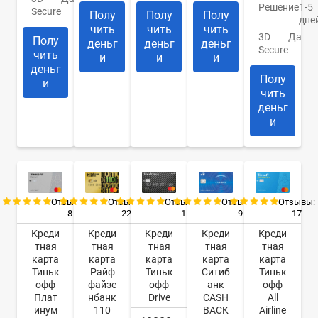
Решение
1-5
Secure
Полу
Полу
Полу
дне
чить
чить
чить
3D
Да
Полу
деньг
деньг
деньг
Secure
чить
и
и
и
деньг
Полу
и
чить
деньг
и
Отзывы:
Отзывы:
Отзывы:
Отзывы:
Отзывы:
8
22
9
17
1
Креди
Креди
Креди
Креди
Креди
тная
тная
тная
тная
тная
карта
карта
карта
карта
карта
Тиньк
Райф
Ситиб
Тиньк
Тиньк
офф
файзе
анк
офф
офф
Плат
нбанк
CASH
All
Drive
инум
110
BACK
Airline