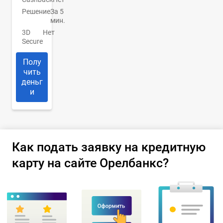
Решение
За 5
мин.
3D
Нет
Secure
Полу
чить
деньг
и
Как подать заявку на кредитную
карту на сайте Орелбанкс?