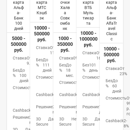
карта
карта
очки
карта
карта
Альф
МТС
Халв
ВТБ
Альф
а-
Кэшб
а
Муль
а-
Банк
эк
Совк
тикар
Банк
100
омба
та
AlfaTr
10000 -
дней
нк
avel
10000 -
500000
Classi
5000 -
1000 -
1000000
c
руб.
500000
350000
руб.
Ставка
От
10000 -
руб.
руб.
11,9%
Ставка
От
500000
Ставка
От
Ставка
0%
16%
Без
До
руб.
9.9%
%
111
Без
До
Без
101
Ставка
От
Без
До
дней
%
18
%
день
23%
%
100
мес.
Стоимость
От
Стоимость
От
дней
Без
До
0
Стоимость
0
0
%
60
Стоимость
От
руб.
руб.
руб.
дней
590
Cashback
1-
Cashback
До
Cashback
До
р./
Стоимость
О
25%
6%
4%
год
9
Решение
2
Решение
5
Решение
1
р.
Cashback
Нет
мин.
мин.
день
г
Решение
2
3D
Да
3D
Нет
3D
Да
Cashback
2-
мин.
Secure
Secure
Secure
8%
3D
Да