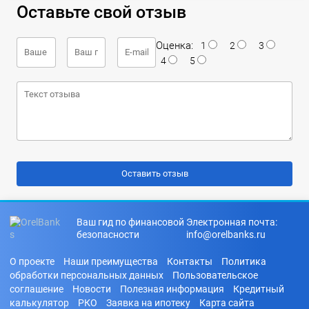
Оставьте свой отзыв
Оценка:
1
2
3
4
5
Ваш гид по финансовой
Электронная почта:
безопасности
info@orelbanks.ru
О проекте
Наши преимущества
Контакты
Политика
обработки персональных данных
Пользовательское
соглашение
Новости
Полезная информация
Кредитный
калькулятор
РКО
Заявка на ипотеку
Карта сайта