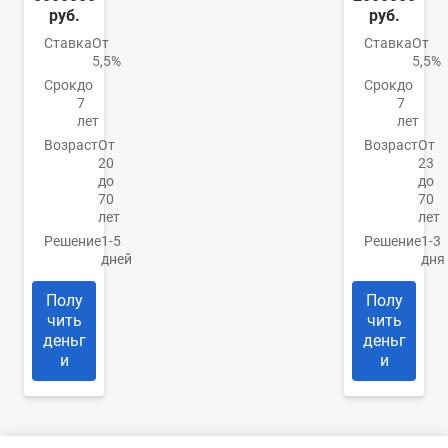
руб.
руб.
Ставка
От
Ставка
От
5,5%
5,5%
Срок
до
Срок
до
7
7
лет
лет
Возраст
От
Возраст
От
20
23
до
до
70
70
лет
лет
Решение
1-5
Решение
1-3
дней
дня
Полу
Полу
чить
чить
деньг
деньг
и
и