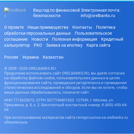
Ваш гид по финансовой
Электронная почта:
безопасности
info@orelbanks.ru
О проекте
Наши преимущества
Контакты
Политика
обработки персональных данных
Пользовательское
соглашение
Новости
Полезная информация
Кредитный
калькулятор
РКО
Заявка на ипотеку
Карта сайта
Россия
Украина
Казахстан
© 2008–2026 ORELBANKS.RU.
Продолжая использовать сайт ORELBANKS.RU, вы даете согласие
на обработку файлов cookie, пользовательских данных в целях
функционирования сайта, проведения ретаргетинга и проведения
статистических исследований и обзоров. Если вы не хотите, чтобы
ваши данные обрабатывались, покиньте сайт.
ИНН 7713620673, ОГРН 5077746801820. 127549, г. Москва, ул.
Пришвина, д. 8, к. 2. Бесплатный контактный номер: 8 (800) 600-64-
04.
При использовании материалов сайта гиперссылка на orelbanks.ru
обязательна.