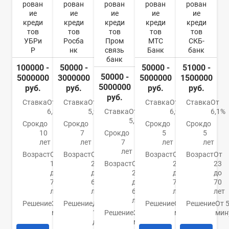
рован
рован
рован
рован
рован
ие
ие
ие
ие
ие
креди
креди
креди
креди
креди
тов
тов
тов
тов
тов
УБРи
Росба
Пром
МТС
СКБ-
Р
нк
связь
Банк
банк
банк
100000 -
50000 -
50000 -
51000 -
50000 -
5000000
3000000
5000000
1500000
5000000
руб.
руб.
руб.
руб.
руб.
Ставка
От
Ставка
От
Ставка
От
Ставка
От
6,3%
5,9%
Ставка
От
6,9%
6,1%
5,5%
Срок
до
Срок
до
Срок
до
Срок
до
10
7
Срок
до
5
5
лет
лет
7
лет
лет
лет
Возраст
От
Возраст
От
Возраст
От
Возраст
От
19
22
Возраст
От
20
23
до
до
23
до
до
75
65
до
70
70
лет
лет
65
лет
лет
лет
Решение
За 15
Решение
До
Решение
От 15
Решение
От 
минут
1
Решение
За 5
минут
мин
дня
минут