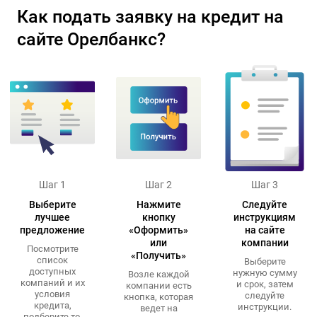
Как подать заявку на кредит на
сайте Орелбанкс?
Шаг 1
Шаг 2
Шаг 3
Выберите
Нажмите
Следуйте
лучшее
кнопку
инструкциям
предложение
«Оформить»
на сайте
или
компании
Посмотрите
«Получить»
список
Выберите
доступных
нужную сумму
Возле каждой
компаний и их
и срок, затем
компании есть
условия
следуйте
кнопка, которая
кредита,
инструкции.
ведет на
подберите то,