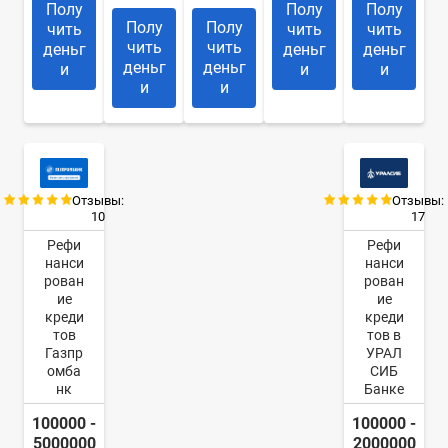
Полу
Полу
Полу
Полу
Полу
чить
чить
чить
чить
чить
деньг
деньг
деньг
деньг
деньг
и
и
и
и
и
Отзывы:
Отзывы:
10
17
Рефи
Рефи
нанси
нанси
рован
рован
ие
ие
креди
креди
тов
тов в
Газпр
УРАЛ
омба
СИБ
нк
Банке
100000 -
100000 -
5000000
2000000