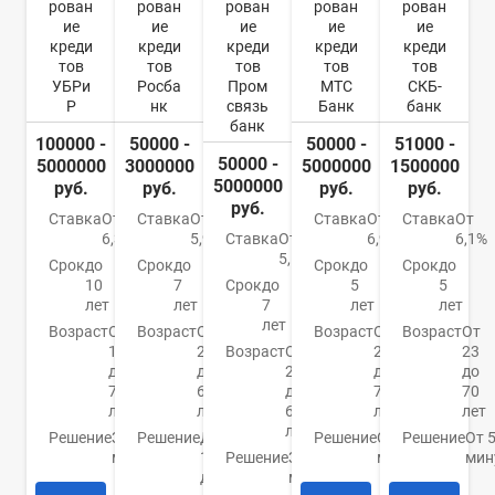
рован
рован
рован
рован
рован
ие
ие
ие
ие
ие
креди
креди
креди
креди
креди
тов
тов
тов
тов
тов
УБРи
Росба
Пром
МТС
СКБ-
Р
нк
связь
Банк
банк
банк
100000 -
50000 -
50000 -
51000 -
50000 -
5000000
3000000
5000000
1500000
5000000
руб.
руб.
руб.
руб.
руб.
Ставка
От
Ставка
От
Ставка
От
Ставка
От
6,3%
5,9%
Ставка
От
6,9%
6,1%
5,5%
Срок
до
Срок
до
Срок
до
Срок
до
10
7
Срок
до
5
5
лет
лет
7
лет
лет
лет
Возраст
От
Возраст
От
Возраст
От
Возраст
От
19
22
Возраст
От
20
23
до
до
23
до
до
75
65
до
70
70
лет
лет
65
лет
лет
лет
Решение
За 15
Решение
До
Решение
От 15
Решение
От 
минут
1
Решение
За 5
минут
мин
дня
минут