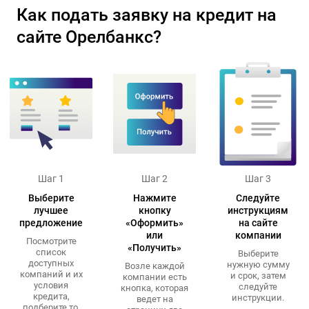
Как подать заявку на кредит на
сайте Орелбанкс?
Шаг 1
Шаг 2
Шаг 3
Выберите
Нажмите
Следуйте
лучшее
кнопку
инструкциям
предложение
«Оформить»
на сайте
или
компании
Посмотрите
«Получить»
список
Выберите
доступных
нужную сумму
Возле каждой
компаний и их
и срок, затем
компании есть
условия
следуйте
кнопка, которая
кредита,
инструкции.
ведет на
подберите то,