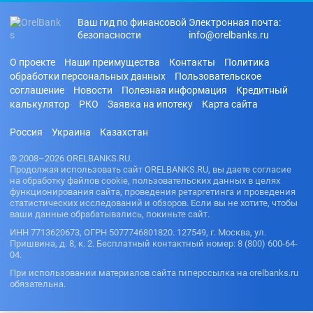
Ваш гид по финансовой
Электронная почта:
безопасности
info@orelbanks.ru
О проекте
Наши преимущества
Контакты
Политика
обработки персональных данных
Пользовательское
соглашение
Новости
Полезная информация
Кредитный
калькулятор
РКО
Заявка на ипотеку
Карта сайта
Россия
Украина
Казахстан
© 2008–2026 ORELBANKS.RU.
Продолжая использовать сайт ORELBANKS.RU, вы даете согласие
на обработку файлов cookie, пользовательских данных в целях
функционирования сайта, проведения ретаргетинга и проведения
статистических исследований и обзоров. Если вы не хотите, чтобы
ваши данные обрабатывались, покиньте сайт.
ИНН 7713620673, ОГРН 5077746801820. 127549, г. Москва, ул.
Пришвина, д. 8, к. 2. Бесплатный контактный номер: 8 (800) 600-64-
04.
При использовании материалов сайта гиперссылка на orelbanks.ru
обязательна.