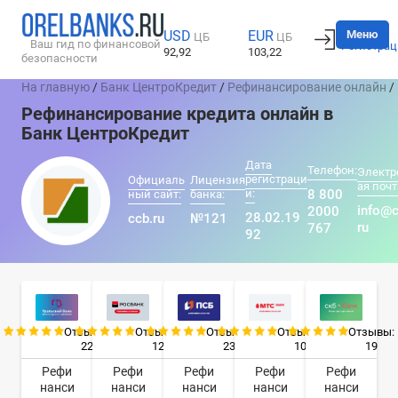
Вход
Меню
USD
EUR
ЦБ
ЦБ
Ваш гид по финансовой
Регистрац
92,92
103,22
безопасности
На главную
/
Банк ЦентроКредит
/
Рефинансирование онлайн
/
Рефинансирование кредита онлайн в
Банк ЦентроКредит
Дата
Телефон:
Электр
регистраци
Официаль
Лицензия
ая почт
и:
8 800
ный сайт:
банка:
info@c
2000
28.02.19
ccb.ru
№121
ru
767
92
Отзывы:
Отзывы:
Отзывы:
Отзывы:
Отзывы:
22
12
23
10
19
Рефи
Рефи
Рефи
Рефи
Рефи
нанси
нанси
нанси
нанси
нанси