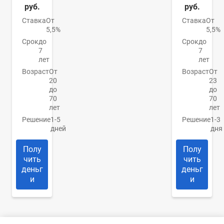
руб.
руб.
Ставка
От
Ставка
От
5,5%
5,5%
Срок
до
Срок
до
7
7
лет
лет
Возраст
От
Возраст
От
20
23
до
до
70
70
лет
лет
Решение
1-5
Решение
1-3
дней
дня
Полу
Полу
чить
чить
деньг
деньг
и
и