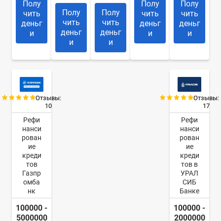
Полу
Полу
Полу
Полу
Полу
чить
чить
чить
чить
чить
деньг
деньг
деньг
деньг
деньг
и
и
и
и
и
Отзывы:
Отзывы:
10
17
Рефи
Рефи
нанси
нанси
рован
рован
ие
ие
креди
креди
тов
тов в
Газпр
УРАЛ
омба
СИБ
нк
Банке
100000 -
100000 -
5000000
2000000