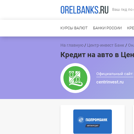
Ваш гид по
КУРСЫ ВАЛЮТ
БАНКИ РОССИИ
КР
На главную
/
Центр-инвест Банк
/
Он
Кредит на авто в Це
Официальный сайт:
centrinvest.ru