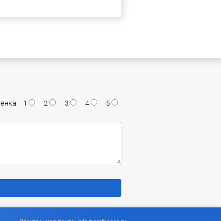
енка:
1
2
3
4
5