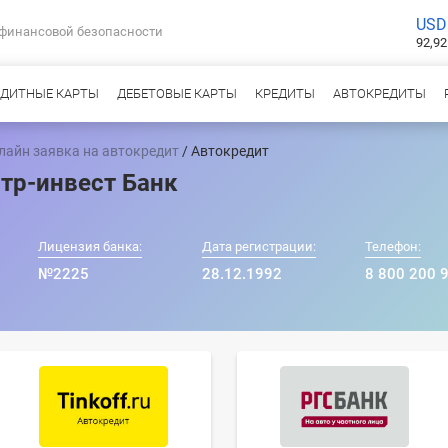
USD
 финансовой безопасности
92,92
ЕДИТНЫЕ КАРТЫ
ДЕБЕТОВЫЕ КАРТЫ
КРЕДИТЫ
АВТОКРЕДИТЫ
лайн заявка на автокредит
/ Автокредит
нтр-инвест Банк
Лицензия банка:
Дата регистрации:
Телефон:
№2225
28.12.1992
8 800 200 