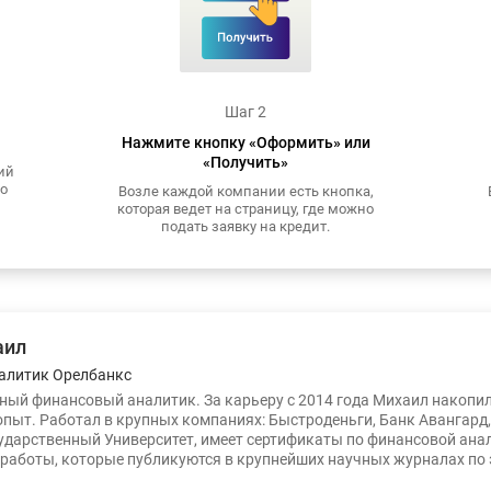
Шаг 2
Нажмите кнопку «Оформить» или
«Получить»
ий
то
Возле каждой компании есть кнопка,
которая ведет на страницу, где можно
подать заявку на кредит.
аил
алитик Орелбанкс
ый финансовый аналитик. За карьеру с 2014 года Михаил накопи
опыт. Работал в крупных компаниях: Быстроденьги, Банк Авангард
ударственный Университет, имеет сертификаты по финансовой ана
работы, которые публикуются в крупнейших научных журналах по