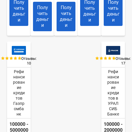
Полу
Полу
Полу
Полу
Полу
чить
чить
чить
чить
чить
деньг
деньг
деньг
деньг
деньг
и
и
и
и
и
Отзывы:
Отзывы:
10
17
Рефи
Рефи
нанси
нанси
рован
рован
ие
ие
креди
креди
тов
тов в
Газпр
УРАЛ
омба
СИБ
нк
Банке
100000 -
100000 -
5000000
2000000