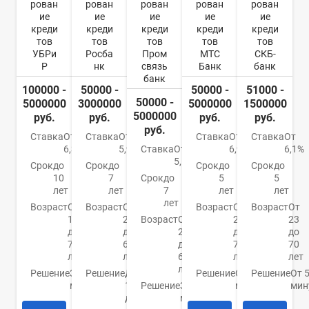
рован
рован
рован
рован
рован
ие
ие
ие
ие
ие
креди
креди
креди
креди
креди
тов
тов
тов
тов
тов
УБРи
Росба
Пром
МТС
СКБ-
Р
нк
связь
Банк
банк
банк
100000 -
50000 -
50000 -
51000 -
50000 -
5000000
3000000
5000000
1500000
5000000
руб.
руб.
руб.
руб.
руб.
Ставка
От
Ставка
От
Ставка
От
Ставка
От
6,3%
5,9%
Ставка
От
6,9%
6,1%
5,5%
Срок
до
Срок
до
Срок
до
Срок
до
10
7
Срок
до
5
5
лет
лет
7
лет
лет
лет
Возраст
От
Возраст
От
Возраст
От
Возраст
От
19
22
Возраст
От
20
23
до
до
23
до
до
75
65
до
70
70
лет
лет
65
лет
лет
лет
Решение
За 15
Решение
До
Решение
От 15
Решение
От 
минут
1
Решение
За 5
минут
мин
дня
минут