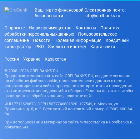
Ваш гид по финансовой
Электронная почта:
безопасности
info@orelbanks.ru
О проекте
Наши преимущества
Контакты
Политика
обработки персональных данных
Пользовательское
соглашение
Новости
Полезная информация
Кредитный
калькулятор
РКО
Заявка на ипотеку
Карта сайта
Россия
Украина
Казахстан
© 2008–2026 ORELBANKS.RU.
Продолжая использовать сайт ORELBANKS.RU, вы даете согласие
на обработку файлов cookie, пользовательских данных в целях
функционирования сайта, проведения ретаргетинга и проведения
статистических исследований и обзоров. Если вы не хотите, чтобы
ваши данные обрабатывались, покиньте сайт.
ИНН 7713620673, ОГРН 5077746801820. 127549, г. Москва, ул.
Пришвина, д. 8, к. 2. Бесплатный контактный номер: 8 (800) 600-64-
04.
При использовании материалов сайта гиперссылка на orelbanks.ru
обязательна.