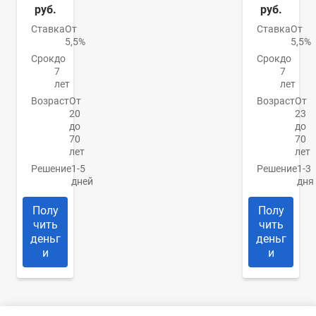
руб.
руб.
Ставка
От
Ставка
От
5,5%
5,5%
Срок
до
Срок
до
7
7
лет
лет
Возраст
От
Возраст
От
20
23
до
до
70
70
лет
лет
Решение
1-5
Решение
1-3
дней
дня
Полу
Полу
чить
чить
деньг
деньг
и
и