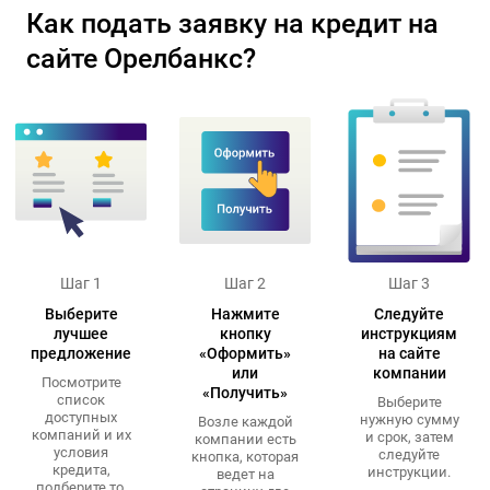
Как подать заявку на кредит на
сайте Орелбанкс?
Шаг 1
Шаг 2
Шаг 3
Выберите
Нажмите
Следуйте
лучшее
кнопку
инструкциям
предложение
«Оформить»
на сайте
или
компании
Посмотрите
«Получить»
список
Выберите
доступных
нужную сумму
Возле каждой
компаний и их
и срок, затем
компании есть
условия
следуйте
кнопка, которая
кредита,
инструкции.
ведет на
подберите то,