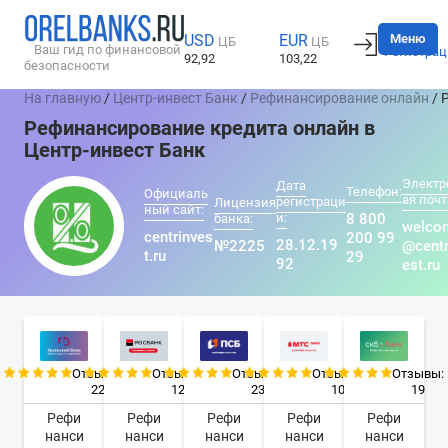
Вход
Меню
USD
EUR
ЦБ
ЦБ
Ваш гид по финансовой
Регистрац
92,92
103,22
безопасности
На главную
/
Центр-инвест Банк
/
Рефинансирование онлайн
/ 
Рефинансирование кредита онлайн в
Центр-инвест Банк
Электр
Дата
Телефон:
Официаль
ая почт
регистраци
Лицензия
ный сайт:
и:
8 800
банка:
welco
centrinves
200 99
28.12.19
№2225
@centr
t.ru
29
92
est.ru
Отзывы:
Отзывы:
Отзывы:
Отзывы:
Отзывы:
22
12
23
10
19
Рефи
Рефи
Рефи
Рефи
Рефи
нанси
нанси
нанси
нанси
нанси