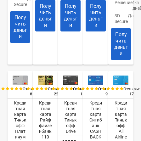
Решение
1-5
Secure
Полу
Полу
Полу
дне
чить
чить
чить
3D
Да
Полу
деньг
деньг
деньг
Secure
чить
и
и
и
деньг
Полу
и
чить
деньг
и
Отзывы:
Отзывы:
Отзывы:
Отзывы:
Отзывы:
8
22
9
17
1
Креди
Креди
Креди
Креди
Креди
тная
тная
тная
тная
тная
карта
карта
карта
карта
карта
Тиньк
Райф
Ситиб
Тиньк
Тиньк
офф
файзе
анк
офф
офф
Плат
нбанк
CASH
All
Drive
инум
110
BACK
Airline