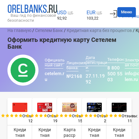
Вход
Меню
USD
EUR
ЦБ
ЦБ
Ваш гид по финансовой
Регистрац
92,92
103,22
безопасности
На главную
/
Сетелем Банк
/
Кредитная карта без процентов
/ К
Оформить кредитную карту Сетелем
Банк
Дата
Телефон:
Официаль
Электр
регистраци
Лицензия
ный сайт:
ая почт
и:
8 800
банка:
cetelem.r
info@c
500 55
27.11.19
№2168
u
lem.ru
03
92
Отзывы:
Отзывы:
Отзывы:
Отзывы:
Отзывы:
12
19
15
2
11
Креди
Креди
Карта
Креди
Креди
тная
тная
расср
тная
тная