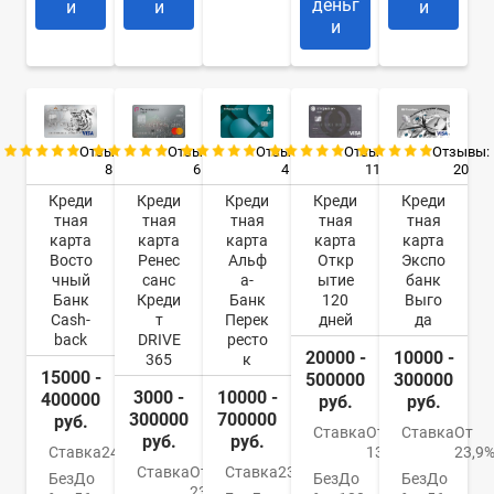
деньг
и
и
и
и
Отзывы:
Отзывы:
Отзывы:
Отзывы:
Отзывы:
8
6
4
11
20
Креди
Креди
Креди
Креди
Креди
тная
тная
тная
тная
тная
карта
карта
карта
карта
карта
Восто
Ренес
Альф
Откр
Экспо
чный
санс
а-
ытие
банк
Банк
Креди
Банк
120
Выго
Cash-
т
Перек
дней
да
back
DRIVE
ресто
20000 -
10000 -
365
к
15000 -
500000
300000
3000 -
10000 -
400000
руб.
руб.
300000
700000
руб.
Ставка
От
Ставка
От
руб.
руб.
Ставка
24%
13,9%
23,9
Ставка
От
Ставка
23.99%
Без
До
Без
До
Без
До
23.9%