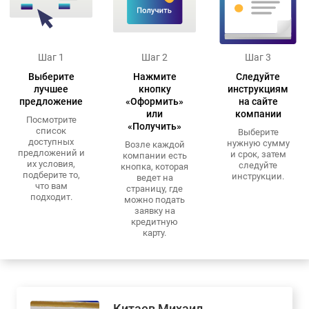
Шаг 1
Шаг 2
Шаг 3
Выберите
Нажмите
Следуйте
лучшее
кнопку
инструкциям
предложение
«Оформить»
на сайте
или
компании
Посмотрите
«Получить»
список
Выберите
доступных
нужную сумму
Возле каждой
предложений и
и срок, затем
компании есть
их условия,
следуйте
кнопка, которая
подберите то,
инструкции.
ведет на
что вам
страницу, где
подходит.
можно подать
заявку на
кредитную
карту.
Китаев Михаил