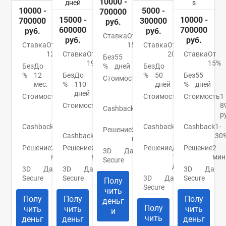
10000 -
дней
s
10000 -
5000 -
700000
15000 -
10000 -
700000
300000
руб.
600000
700000
руб.
руб.
Ставка
От
руб.
руб.
Ставка
От
Ставка
От
15%
12%
Ставка
От
20.9%
Ставка
От
Без
55
19%
15%
Без
До
Без
До
%
дней
%
12
Без
До
%
50
Без
55
Стоимость
990
мес.
%
110
дней
%
дней
руб./
дней
Стоимость
0
Стоимость
До
Стоимость
1
год
руб./
Стоимость
От
950
8
Cashback
1-
год
0
руб.
р
30%
руб.
Cashback
До
Cashback
До
Cashback
1-
Решение
2
30%
Cashback
Нет
10%
30
мин.
Решение
2
Решение
От 2
Решение
До
Решение
2
3D
Да
мин.
мин.
1
мин
Secure
дня
3D
Да
3D
Да
3D
Да
Secure
Secure
3D
Да
Secure
Полу
Secure
чить
Полу
Полу
Полу
деньг
Полу
чить
чить
чить
и
чить
деньг
деньг
деньг