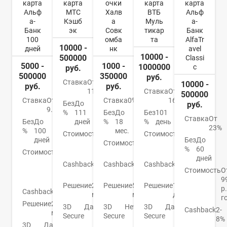
карта
карта
очки
карта
карта
Альф
МТС
Халв
ВТБ
Альф
а-
Кэшб
а
Муль
а-
Банк
эк
Совк
тикар
Банк
100
омба
та
AlfaTr
10000 -
дней
нк
avel
10000 -
500000
Classi
5000 -
1000 -
1000000
c
руб.
500000
350000
руб.
Ставка
От
10000 -
руб.
руб.
11,9%
Ставка
От
500000
Ставка
От
Ставка
0%
16%
Без
До
руб.
9.9%
%
111
Без
До
Без
101
Ставка
От
Без
До
дней
%
18
%
день
23%
%
100
мес.
Стоимость
От
Стоимость
От
дней
Без
До
0
Стоимость
0
0
%
60
Стоимость
От
руб.
руб.
руб.
дней
590
Cashback
1-
Cashback
До
Cashback
До
р./
Стоимость
О
25%
6%
4%
год
9
Решение
2
Решение
5
Решение
1
р.
Cashback
Нет
мин.
мин.
день
г
Решение
2
3D
Да
3D
Нет
3D
Да
Cashback
2-
мин.
Secure
Secure
Secure
8%
3D
Да