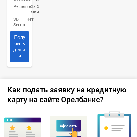
Решение
За 5
мин.
3D
Нет
Secure
Полу
чить
деньг
и
Как подать заявку на кредитную
карту на сайте Орелбанкс?