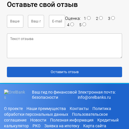
Оставьте свой отзыв
Оценка:
1
2
3
4
5
Ваш гид по финансовой
Электронная почта:
безопасности
info@orelbanks.ru
О проекте
Наши преимущества
Контакты
Политика
обработки персональных данных
Пользовательское
соглашение
Новости
Полезная информация
Кредитный
калькулятор
РКО
Заявка на ипотеку
Карта сайта