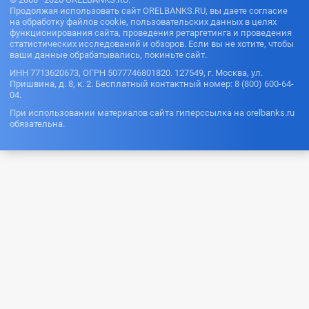
Продолжая использовать сайт ORELBANKS.RU, вы даете согласие
на обработку файлов cookie, пользовательских данных в целях
функционирования сайта, проведения ретаргетинга и проведения
статистических исследований и обзоров. Если вы не хотите, чтобы
ваши данные обрабатывались, покиньте сайт.
ИНН 7713620673, ОГРН 5077746801820. 127549, г. Москва, ул.
Пришвина, д. 8, к. 2. Бесплатный контактный номер: 8 (800) 600-64-
04.
При использовании материалов сайта гиперссылка на orelbanks.ru
обязательна.