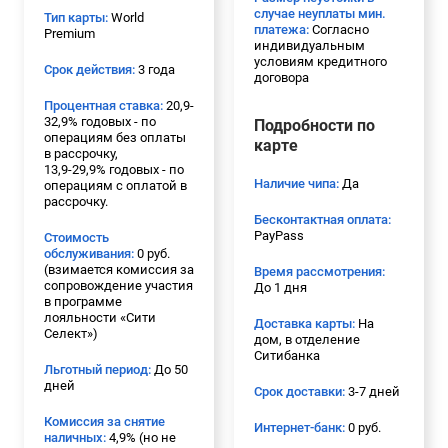
случае неуплаты мин.
Тип карты:
World
платежа:
Согласно
Premium
индивидуальным
условиям кредитного
Срок действия:
3 года
договора
Процентная ставка:
20,9-
32,9% годовых - по
Подробности по
операциям без оплаты
карте
в рассрочку,
13,9-29,9% годовых - по
Наличие чипа:
Да
операциям с оплатой в
рассрочку.
Бесконтактная оплата:
PayPass
Стоимость
обслуживания:
0 руб.
(взимается комиссия за
Время рассмотрения:
сопровождение участия
До 1 дня
в программе
лояльности «Сити
Доставка карты:
На
Селект»)
дом, в отделение
Ситибанка
Льготный период:
До 50
дней
Срок доставки:
3-7 дней
Комиссия за снятие
Интернет-банк:
0 руб.
наличных:
4,9% (но не