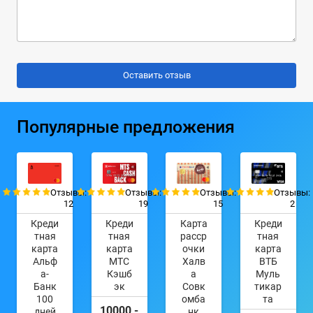
Популярные предложения
Отзывы:
Отзывы:
Отзывы:
Отзывы:
12
19
15
2
Креди
Креди
Карта
Креди
тная
тная
расср
тная
карта
карта
очки
карта
Альф
МТС
Халв
ВТБ
а-
Кэшб
а
Муль
Банк
эк
Совк
тикар
100
омба
та
10000 -
дней
нк