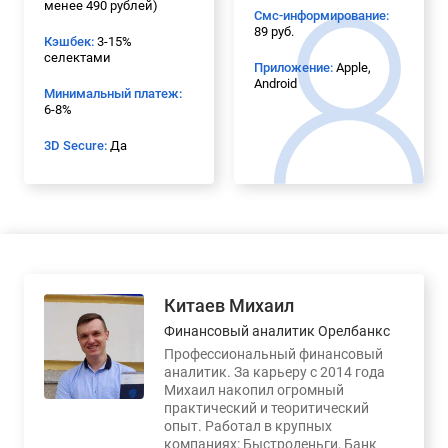
менее 490 рублей)
Смс-информирование:
89 руб.
Кэшбек:
3-15%
селектами
Приложение:
Apple,
Android
Минимальный платеж:
6-8%
3D Secure:
Да
Китаев Михаил
Финансовый аналитик Орелбанкс
Профессиональный финансовый
аналитик. За карьеру с 2014 года
Михаил накопил огромный
практический и теоритический
опыт. Работал в крупных
компаниях: Быстроденьги, Банк