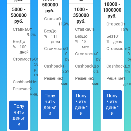
10000 -
500000
5000 -
1000 -
1000000
руб.
500000
350000
руб.
Ставка
От
руб.
руб.
11,9%
Ставка
От
Ставка
От
Ставка
0%
16%
Без
До
9.9%
%
111
Без
До
Без
101
Без
До
дней
%
18
%
день
%
100
мес.
Стоимость
От
Стоимость
О
дней
0
Стоимость
0
0
Стоимость
От
руб.
руб.
р
590
Cashback
1-
Cashback
До
Cashback
До
р./
25%
6%
4%
год
Решение
2
Решение
5
Решение
1
Cashback
Нет
мин.
мин.
ден
Решение
2
мин.
Полу
Полу
Полу
чить
чить
чить
Полу
деньг
деньг
деньг
чить
и
и
и
деньг
и