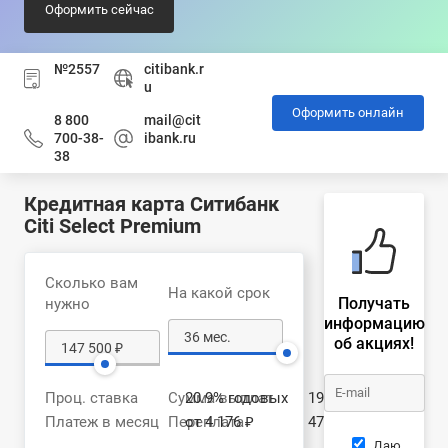
Оформить сейчас
№2557
citibank.r
u
Оформить онлайн
8 800
mail@cit
700-38-
ibank.ru
38
Кредитная карта Ситибанк
Citi Select Premium
Сколько вам
На какой срок
Получать
нужно
информацию
об акциях!
Проц. ставка
Сумма выплат
20.9% годовых
195 028 ₽
Платеж в месяц
Переплата
от 4 176 ₽
47 528 ₽
Даю