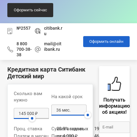
Оформить сейчас
№2557
citibank.r
u
Оформить онлайн
8 800
mail@cit
700-38-
ibank.ru
38
Кредитная карта Ситибанк
Детский мир
Сколько вам
На какой срок
Получать
нужно
информацию
об акциях!
Проц. ставка
Сумма выплат
20.9% годовых
191 716 ₽
Платеж в месяц
Переплата
от 4 090 ₽
46 716 ₽