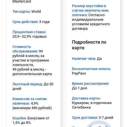
Mastercard
Размер неустойки в
случае неуплаты мин.
Тип карты:
World
платежа:
Согласно
индивидуальным
Срок действия:
3 года
условиям кредитного
договора
Процентная ставка:
20,9–32,9% годовых
Подробности по
Стоимость
карте
обслуживания:
99
рублей в месяц за
Наличие чипа:
Да
участие в программе
лояльности,
Бесконтактная оплата:
49 рублей в месяц -
PayPass
дополнительная карта
Время рассмотрения:
Льготный период:
До 50
До 1 дня
дней
Доставка карты:
Комиссия за снятие
Курьером, в отделение
наличных:
4,9%
Ситибанка
(минимум 490 рублей)
Срок доставки:
3-7 дней
Кэшбек:
Бонусами от
1,5% до 8%