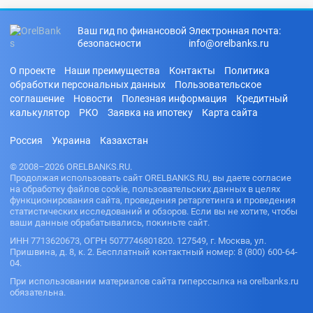
Ваш гид по финансовой
Электронная почта:
безопасности
info@orelbanks.ru
О проекте
Наши преимущества
Контакты
Политика
обработки персональных данных
Пользовательское
соглашение
Новости
Полезная информация
Кредитный
калькулятор
РКО
Заявка на ипотеку
Карта сайта
Россия
Украина
Казахстан
© 2008–2026 ORELBANKS.RU.
Продолжая использовать сайт ORELBANKS.RU, вы даете согласие
на обработку файлов cookie, пользовательских данных в целях
функционирования сайта, проведения ретаргетинга и проведения
статистических исследований и обзоров. Если вы не хотите, чтобы
ваши данные обрабатывались, покиньте сайт.
ИНН 7713620673, ОГРН 5077746801820. 127549, г. Москва, ул.
Пришвина, д. 8, к. 2. Бесплатный контактный номер: 8 (800) 600-64-
04.
При использовании материалов сайта гиперссылка на orelbanks.ru
обязательна.