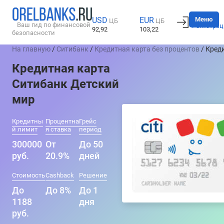
Вход
Меню
USD
EUR
ЦБ
ЦБ
Ваш гид по финансовой
Регистрац
92,92
103,22
безопасности
На главную
/
Ситибанк
/
Кредитная карта без процентов
/ Кред
Кредитная карта
Ситибанк Детский
мир
Кредитны
Процентна
Грейс
й лимит
я ставка
период
300000
От
До 50
руб.
20.9%
дней
Стоимость
Cashback
Решение
До
До 8%
До 1
1188
дня
руб.