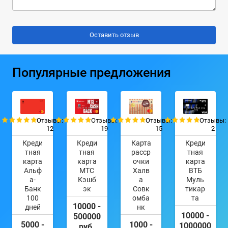
Популярные предложения
Отзывы:
Отзывы:
Отзывы:
Отзывы:
12
19
15
2
Креди
Креди
Карта
Креди
тная
тная
расср
тная
карта
карта
очки
карта
Альф
МТС
Халв
ВТБ
а-
Кэшб
а
Муль
Банк
эк
Совк
тикар
100
омба
та
10000 -
дней
нк
10000 -
500000
5000 -
1000 -
1000000
руб.