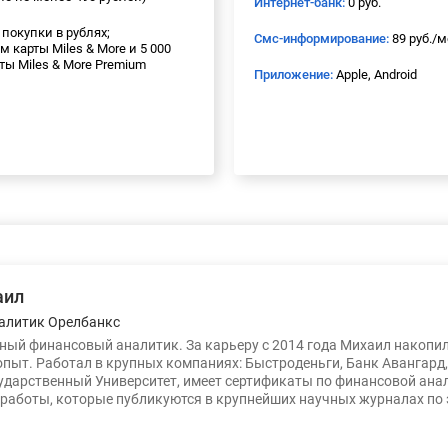
Интернет-банк:
0 руб.
 покупки в рублях;
Смс-информирование:
89 руб./м
карты Miles & More и 5 000
ы Miles & More Premium
Приложение:
Apple, Android
аил
алитик Орелбанкс
ый финансовый аналитик. За карьеру с 2014 года Михаил накопи
опыт. Работал в крупных компаниях: Быстроденьги, Банк Авангард
ударственный Университет, имеет сертификаты по финансовой ана
работы, которые публикуются в крупнейших научных журналах по