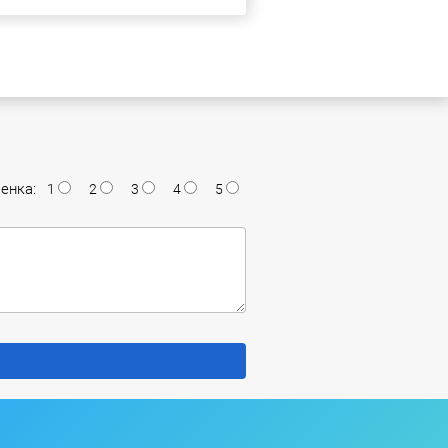
енка:
1
2
3
4
5