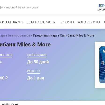
USD
 финансовой безопасности
92,92
ЕДИТНЫЕ КАРТЫ
ДЕБЕТОВЫЕ КАРТЫ
КРЕДИТЫ
АВТОКРЕДИТЫ
арта без процентов
/ Кредитная карта Ситибанк Miles & More
ибанк Miles & More
я ставка
Грейс период
%
До 50 дней
Решение
60 ₽
До 1 дня
citibank.ru