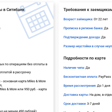
ы в Ситибанк
Требования к заемщика
Возраст заёмщика:
От 22 лет
й
Прописка в регионе банка:
Да
Подтверждение дохода:
Да
Размер неустойки в случае неу
Подробности по карте
вых по операциям без оплаты в
Наличие чипа:
Да
оплатой в рассрочку
Бесконтактная оплата:
PayPass
 - основная карта Miles & More
m,
Время рассмотрения:
До 1 дня
les & More или 950 руб. - карта
Доставка карты:
На дом, в отд
Срок доставки:
3-7 дней
но не менее 490 рублей)