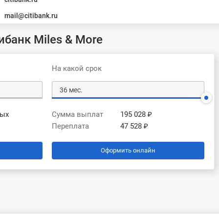
mail@citibank.ru
ибанк Miles & More
На какой срок
вых
Сумма выплат
195 028 ₽
Переплата
47 528 ₽
Оформить онлайн