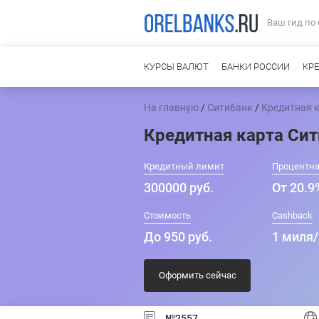
Ваш гид по
КУРСЫ ВАЛЮТ
БАНКИ РОССИИ
КР
На главную
/
Ситибанк
/
Кредитная к
Кредитная карта Сит
Кредитный лимит
Процентна
300000 руб.
От 20.9
Стоимость
Cashback
До 950 руб.
1 миля/
Оформить сейчас
№2557