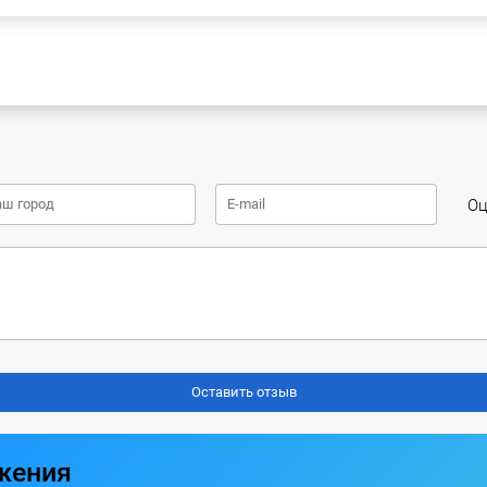
Оц
жения