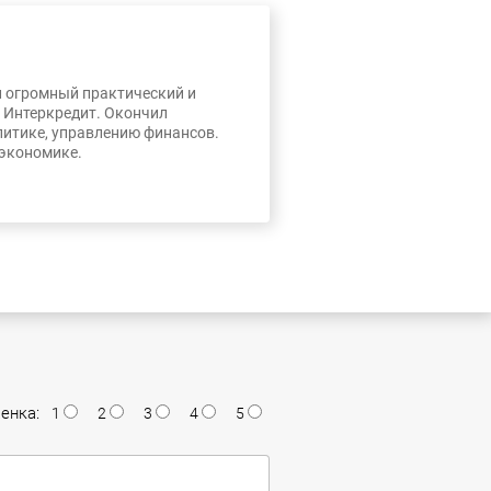
л огромный практический и
, Интеркредит. Окончил
литике, управлению финансов.
 экономике.
енка:
1
2
3
4
5