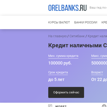
Ваш гид по
КУРСЫ ВАЛЮТ
БАНКИ РОССИИ
КР
На главную
/
Ситибанк
/
Кредит нал
Кредит наличными С
Мин. сумма кредита
Макс. сум
100000 руб.
5000000
Срок кредита
Возраст
до 5 лет
От 22 д
Оформить сейчас
№2557