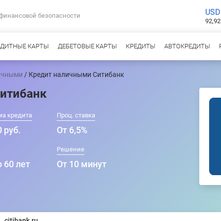
USD
 финансовой безопасности
92,92
ЕДИТНЫЕ КАРТЫ
ДЕБЕТОВЫЕ КАРТЫ
КРЕДИТЫ
АВТОКРЕДИТЫ
ичными
/ Кредит наличными Ситибанк
итибанк
ма кредита
Проц. ставка
 руб.
От 6,5%
Решение
о 60 лет
От 10 минут
citibank.ru