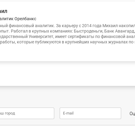
аил
алитик Орелбанкс
ый финансовый аналитик. За карьеру с 2014 года Михаил накопи
опыт. Работал в крупных компаниях: Быстроденьги, Банк Авангард
ударственный Университет, имеет сертификаты по финансовой ана
работы, которые публикуются в крупнейших научных журналах по
Оц