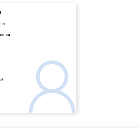
м
лет
ошая
ей