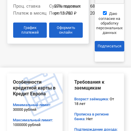
Проц. ставка
Сумма выплат
27% годовых
686 885 ₽
Платеж в месяц
Переплата
от 13 783 ₽
201 885 ₽
Даю
согласие на
обработку
График
Оформить
персональных
платежей
онлайн
данных
Подписаться
Особенности
Требования к
кредитной карты в
заемщикам
Кредит Европа
Возраст заёмщика:
От
18 лет
Минимальный лимит:
30000 рублей
Прописка в регионе
банка:
Нет
Максимальный лимит:
1000000 рублей
Подтверждение дохода: