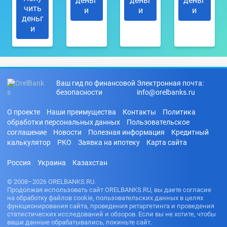
деньг
деньг
деньг
чить
и
и
и
деньг
и
Ваш гид по финансовой
Электронная почта:
безопасности
info@orelbanks.ru
О проекте
Наши преимущества
Контакты
Политика
обработки персональных данных
Пользовательское
соглашение
Новости
Полезная информация
Кредитный
калькулятор
РКО
Заявка на ипотеку
Карта сайта
Россия
Украина
Казахстан
© 2008–2026 ORELBANKS.RU.
Продолжая использовать сайт ORELBANKS.RU, вы даете согласие
на обработку файлов cookie, пользовательских данных в целях
функционирования сайта, проведения ретаргетинга и проведения
статистических исследований и обзоров. Если вы не хотите, чтобы
ваши данные обрабатывались, покиньте сайт.