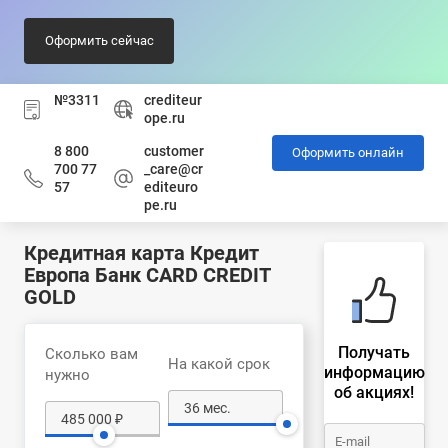
Оформить сейчас
№3311
crediteur
ope.ru
8 800
customer
Оформить онлайн
700 77
_care@cr
57
editeuro
pe.ru
Кредитная карта Кредит
Европа Банк CARD CREDIT
GOLD
Получать
Сколько вам
На какой срок
информацию
нужно
об акциях!