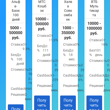
Альф
МТС
Халв
ВТБ
а-
Кэшб
а
Муль
Банк
эк
Совк
тикар
100
омба
та
10000 -
дней
нк
10000 -
500000
5000 -
1000 -
1000000
руб.
500000
350000
руб.
Ставка
От
руб.
руб.
11,9%
Ставка
От
Ставка
От
Ставка
0%
16%
Без
До
9.9%
%
111
Без
До
Без
101
Без
До
дней
%
18
%
день
%
100
мес.
Стоимость
От
Стоимость
О
дней
0
Стоимость
0
0
Стоимость
От
руб.
руб.
р
590
Cashback
1-
Cashback
До
Cashback
До
р./
25%
6%
4%
год
Решение
2
Решение
5
Решение
1
Cashback
Нет
мин.
мин.
ден
Решение
2
мин.
Полу
Полу
Полу
чить
чить
чить
Полу