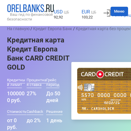
Вход
Меню
USD
EUR
ЦБ
ЦБ
Ваш гид по финансовой
Регистрац
92,92
103,22
безопасности
На главную
/
Кредит Европа Банк
/
Кредитная карта без процен
Кредитная карта
Кредит Европа
Банк CARD CREDIT
GOLD
Кредитны
Процентна
Грейс
й лимит
я ставка
период
100000
27%
До 50
0 руб.
дней
Стоимость
Cashback
Решение
от 0
до 2%
1 день
руб.