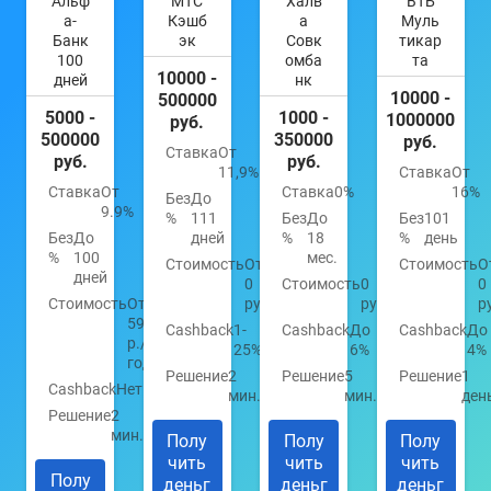
Альф
МТС
Халв
ВТБ
а-
Кэшб
а
Муль
Банк
эк
Совк
тикар
100
омба
та
10000 -
дней
нк
10000 -
500000
5000 -
1000 -
1000000
руб.
500000
350000
руб.
Ставка
От
руб.
руб.
11,9%
Ставка
От
Ставка
От
Ставка
0%
16%
Без
До
9.9%
%
111
Без
До
Без
101
Без
До
дней
%
18
%
день
%
100
мес.
Стоимость
От
Стоимость
О
дней
0
Стоимость
0
0
Стоимость
От
руб.
руб.
р
590
Cashback
1-
Cashback
До
Cashback
До
р./
25%
6%
4%
год
Решение
2
Решение
5
Решение
1
Cashback
Нет
мин.
мин.
ден
Решение
2
мин.
Полу
Полу
Полу
чить
чить
чить
Полу
деньг
деньг
деньг