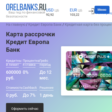
Вход
Меню
USD
EUR
ЦБ
ЦБ
Ваш гид по финансовой
Регистрац
92,92
103,22
безопасности
На главную
/
Кредит Европа Банк
/
Кредитная карта без процен
Карта рассрочки
Кредит Европа
Банк
Кредитны
Процентна
Грейс
й лимит
я ставка
период
600000
0%
До 12
руб.
мес.
Стоимость
Cashback
Решение
0 руб.
До 7%
1 день
Оформить сейчас