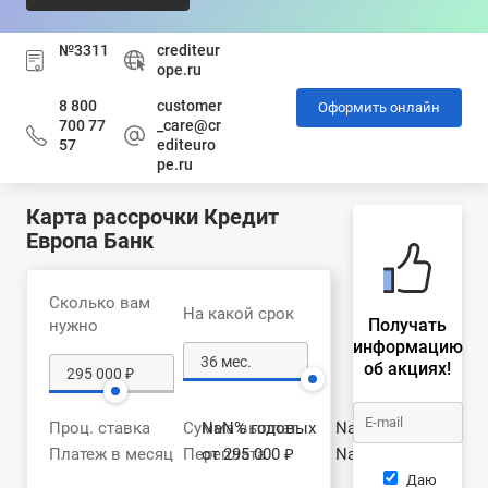
№3311
crediteur
ope.ru
8 800
customer
Оформить онлайн
700 77
_care@cr
57
editeuro
pe.ru
Карта рассрочки Кредит
Европа Банк
Сколько вам
На какой срок
Получать
нужно
информацию
об акциях!
Проц. ставка
Сумма выплат
NaN% годовых
NaN ₽
Платеж в месяц
Переплата
от 295 000 ₽
NaN ₽
Даю