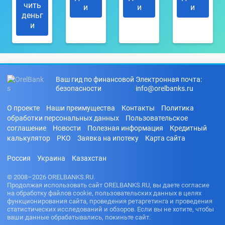
чить
и
и
и
деньг
и
Ваш гид по финансовой
Электронная почта:
безопасности
info@orelbanks.ru
О проекте
Наши преимущества
Контакты
Политика
обработки персональных данных
Пользовательское
соглашение
Новости
Полезная информация
Кредитный
калькулятор
РКО
Заявка на ипотеку
Карта сайта
Россия
Украина
Казахстан
© 2008–2026 ORELBANKS.RU.
Продолжая использовать сайт ORELBANKS.RU, вы даете согласие
на обработку файлов cookie, пользовательских данных в целях
функционирования сайта, проведения ретаргетинга и проведения
статистических исследований и обзоров. Если вы не хотите, чтобы
ваши данные обрабатывались, покиньте сайт.