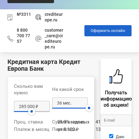
№3311
crediteur
ope.ru
8 800
customer
Оформить онлайн
700 77
_care@cr
57
editeuro
pe.ru
Кредитная карта Кредит
Европа Банк
Сколько вам
На какой срок
Получать
нужно
информацию
об акциях!
Проц. ставка
Сумма выплат
29.9% годовых
416 367 ₽
Платеж в месяц
Переплата
от 8 102 ₽
131 367 ₽
Даю