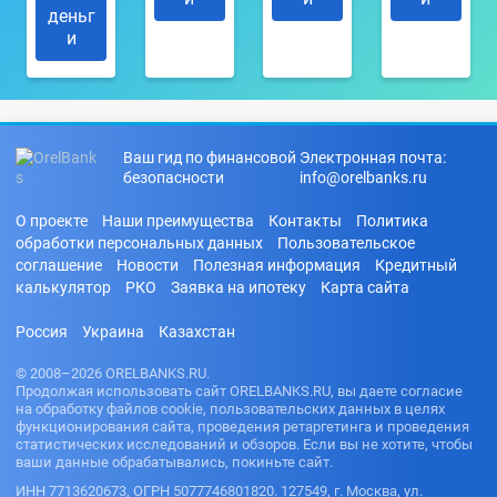
деньг
и
Ваш гид по финансовой
Электронная почта:
безопасности
info@orelbanks.ru
О проекте
Наши преимущества
Контакты
Политика
обработки персональных данных
Пользовательское
соглашение
Новости
Полезная информация
Кредитный
калькулятор
РКО
Заявка на ипотеку
Карта сайта
Россия
Украина
Казахстан
© 2008–2026 ORELBANKS.RU.
Продолжая использовать сайт ORELBANKS.RU, вы даете согласие
на обработку файлов cookie, пользовательских данных в целях
функционирования сайта, проведения ретаргетинга и проведения
статистических исследований и обзоров. Если вы не хотите, чтобы
ваши данные обрабатывались, покиньте сайт.
ИНН 7713620673, ОГРН 5077746801820. 127549, г. Москва, ул.