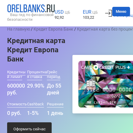
Вход
Меню
USD
EUR
ЦБ
ЦБ
Ваш гид по финансовой
Регистрац
92,92
103,22
безопасности
На главную
/
Кредит Европа Банк
/
Кредитная карта без процен
Кредитная карта
Кредит Европа
Банк
Кредитны
Процентна
Грейс
й лимит
я ставка
период
600000
29.90%
До 55
руб.
дней
Стоимость
Cashback
Решение
0 руб.
1-5%
1 день
Оформить сейчас