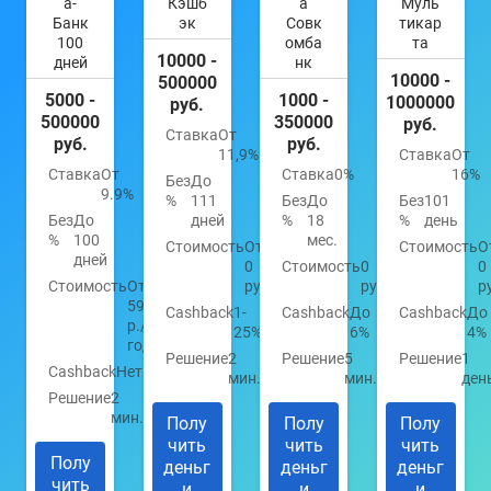
а-
Кэшб
а
Муль
Банк
эк
Совк
тикар
100
омба
та
10000 -
дней
нк
10000 -
500000
5000 -
1000 -
1000000
руб.
500000
350000
руб.
Ставка
От
руб.
руб.
11,9%
Ставка
От
Ставка
От
Ставка
0%
16%
Без
До
9.9%
%
111
Без
До
Без
101
Без
До
дней
%
18
%
день
%
100
мес.
Стоимость
От
Стоимость
О
дней
0
Стоимость
0
0
Стоимость
От
руб.
руб.
р
590
Cashback
1-
Cashback
До
Cashback
До
р./
25%
6%
4%
год
Решение
2
Решение
5
Решение
1
Cashback
Нет
мин.
мин.
ден
Решение
2
мин.
Полу
Полу
Полу
чить
чить
чить
Полу
деньг
деньг
деньг
чить
и
и
и