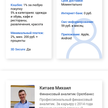
Срок доставки:
Моментально
Кэшбек:
1% за любую
покупку
5% в категориях: одежда
Интернет-банк:
0 руб.
и обувь, кафе и
рестораны,
Смс-информирование:
развлечения, красота
59 руб. в месяц
Минимальный платеж:
Приложение:
Apple,
2%, мин. 200 руб. +
Android
проценты
3D Secure:
Да
Китаев Михаил
Финансовый аналитик Орелбанкс
Профессиональный финансовый
аналитик. За карьеру с 2014 года