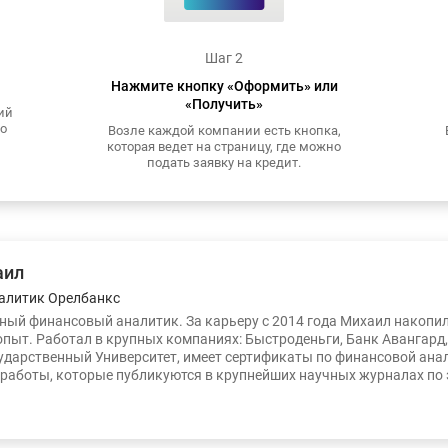
Шаг 2
Нажмите кнопку «Оформить» или
«Получить»
ий
то
Возле каждой компании есть кнопка,
которая ведет на страницу, где можно
подать заявку на кредит.
аил
алитик Орелбанкс
ый финансовый аналитик. За карьеру с 2014 года Михаил накопи
опыт. Работал в крупных компаниях: Быстроденьги, Банк Авангард
ударственный Университет, имеет сертификаты по финансовой ана
работы, которые публикуются в крупнейших научных журналах по