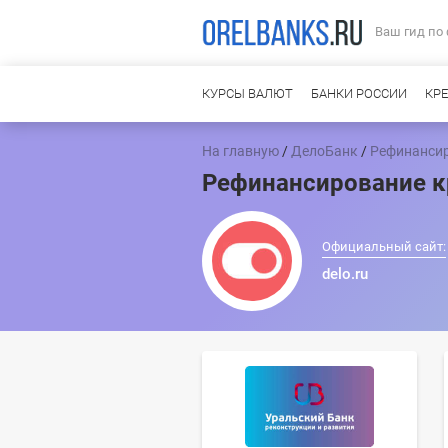
Ваш гид по
КУРСЫ ВАЛЮТ
БАНКИ РОССИИ
КР
На главную
/
ДелоБанк
/
Рефинансир
Рефинансирование к
Официальный сайт:
delo.ru