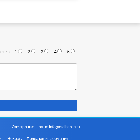
енка:
1
2
3
4
5
Электронная почта:
info@orelbanks.ru
ие
Новости
Полезная информация