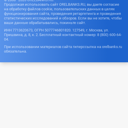
Продолжая использовать сайт ORELBANKS.RU, вы даете согласие
на обработку файлов cookie, пользовательских данных в целях
функционирования сайта, проведения ретаргетинга и проведения
статистических исследований и обзоров. Если вы не хотите, чтобы
ваши данные обрабатывались, покиньте сайт.
ИНН 7713620673, ОГРН 5077746801820. 127549, г. Москва, ул.
Пришвина, д. 8, к. 2. Бесплатный контактный номер: 8 (800) 600-64-
04.
При использовании материалов сайта гиперссылка на orelbanks.ru
обязательна.