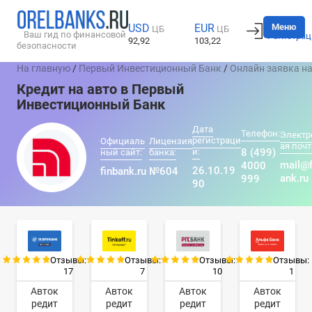
Вход
Меню
USD
EUR
ЦБ
ЦБ
Ваш гид по финансовой
Регистрац
92,92
103,22
безопасности
На главную
/
Первый Инвестиционный Банк
/
Онлайн заявка на
Кредит на авто в Первый
Инвестиционный Банк
Дата
Телефон:
Электр
регистраци
Официаль
Лицензия
ая почт
и:
8 (499)
ный сайт:
банка:
mail@f
4000
26.10.19
finbank.ru
№604
ank.ru
999
90
Отзывы:
Отзывы:
Отзывы:
Отзывы:
17
7
10
1
Авток
Авток
Авток
Авток
редит
редит
редит
редит