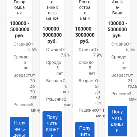
Газпр
в
Росго
Альф
омба
Тиньк
сстра
а-
нк
офф
х
Банк
Банке
Банк
100000 -
100000 -
100000 -
100000 -
5000000
5000000
3000000
3000000
руб.
руб.
руб.
руб.
Ставка
От
Ставка
От
5,6%
Ставка
От
Ставка
От
6,5%
7,9%
7,9%
Срок
до
Срок
до
5
Срок
до
Срок
до
5
лет
5
5
лет
лет
лет
Возраст
От
Возраст
От
20
Возраст
С
Возраст
От
21
до
18
21
года
70
лет
до
Решение
2
лет
70
Решение
2
мин
лет
Решение
5
минуты
минут
Решение
От 15
Полу
минут
Полу
чить
Полу
чить
деньг
Полу
чить
деньг
и
чить
деньг
и