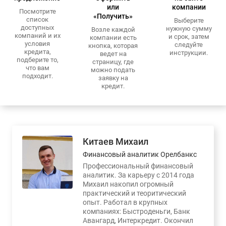
или
компании
Посмотрите
«Получить»
список
Выберите
доступных
нужную сумму
Возле каждой
компаний и их
и срок, затем
компании есть
условия
следуйте
кнопка, которая
кредита,
инструкции.
ведет на
подберите то,
страницу, где
что вам
можно подать
подходит.
заявку на
кредит.
Китаев Михаил
Финансовый аналитик Орелбанкс
Профессиональный финансовый
аналитик. За карьеру с 2014 года
Михаил накопил огромный
практический и теоритический
опыт. Работал в крупных
компаниях: Быстроденьги, Банк
Авангард, Интеркредит. Окончил