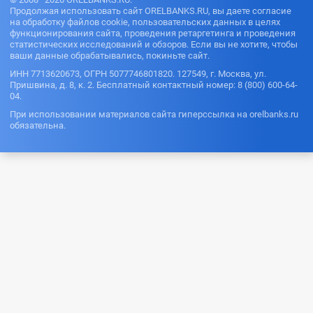
Продолжая использовать сайт ORELBANKS.RU, вы даете согласие
на обработку файлов cookie, пользовательских данных в целях
функционирования сайта, проведения ретаргетинга и проведения
статистических исследований и обзоров. Если вы не хотите, чтобы
ваши данные обрабатывались, покиньте сайт.
ИНН 7713620673, ОГРН 5077746801820. 127549, г. Москва, ул.
Пришвина, д. 8, к. 2. Бесплатный контактный номер: 8 (800) 600-64-
04.
При использовании материалов сайта гиперссылка на orelbanks.ru
обязательна.