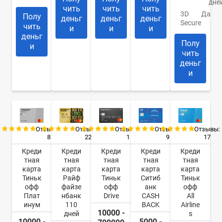
дне
чить
чить
чить
3D
Да
Полу
деньг
деньг
деньг
Secure
чить
и
и
и
деньг
Полу
и
чить
деньг
и
Отзывы:
Отзывы:
Отзывы:
Отзывы:
Отзывы:
8
22
9
17
1
Креди
Креди
Креди
Креди
Креди
тная
тная
тная
тная
тная
карта
карта
карта
карта
карта
Тиньк
Райф
Ситиб
Тиньк
Тиньк
офф
файзе
анк
офф
офф
Плат
нбанк
CASH
All
Drive
инум
110
BACK
Airline
10000 -
дней
s
10000 -
5000 -