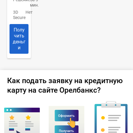
мин.
3D
Нет
Secure
Полу
чить
деньг
и
Как подать заявку на кредитную
карту на сайте Орелбанкс?