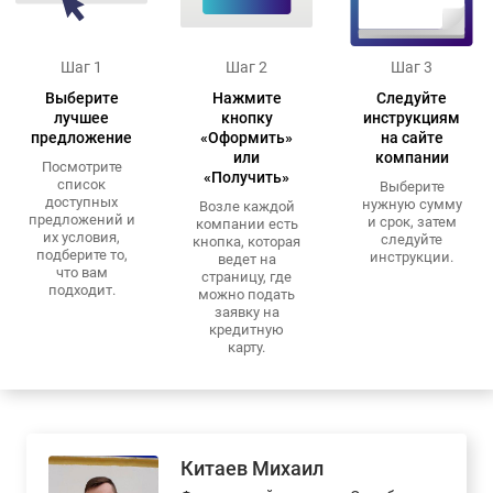
Шаг 1
Шаг 2
Шаг 3
Выберите
Нажмите
Следуйте
лучшее
кнопку
инструкциям
предложение
«Оформить»
на сайте
или
компании
Посмотрите
«Получить»
список
Выберите
доступных
нужную сумму
Возле каждой
предложений и
и срок, затем
компании есть
их условия,
следуйте
кнопка, которая
подберите то,
инструкции.
ведет на
что вам
страницу, где
подходит.
можно подать
заявку на
кредитную
карту.
Китаев Михаил