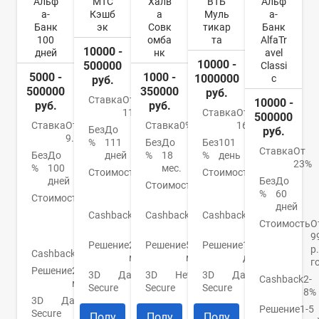
Альф
МТС
Халв
ВТБ
Альф
а-
Кэшб
а
Муль
а-
Банк
эк
Совк
тикар
Банк
100
омба
та
AlfaTr
10000 -
дней
нк
avel
10000 -
500000
Classi
5000 -
1000 -
1000000
c
руб.
500000
350000
руб.
Ставка
От
10000 -
руб.
руб.
11,9%
Ставка
От
500000
Ставка
От
Ставка
0%
16%
Без
До
руб.
9.9%
%
111
Без
До
Без
101
Ставка
От
Без
До
дней
%
18
%
день
23%
%
100
мес.
Стоимость
От
Стоимость
От
дней
Без
До
0
Стоимость
0
0
%
60
Стоимость
От
руб.
руб.
руб.
дней
590
Cashback
1-
Cashback
До
Cashback
До
р./
Стоимость
О
25%
6%
4%
год
9
Решение
2
Решение
5
Решение
1
р.
Cashback
Нет
мин.
мин.
день
г
Решение
2
3D
Да
3D
Нет
3D
Да
Cashback
2-
мин.
Secure
Secure
Secure
8%
3D
Да
Решение
1-5
Secure
Полу
Полу
Полу