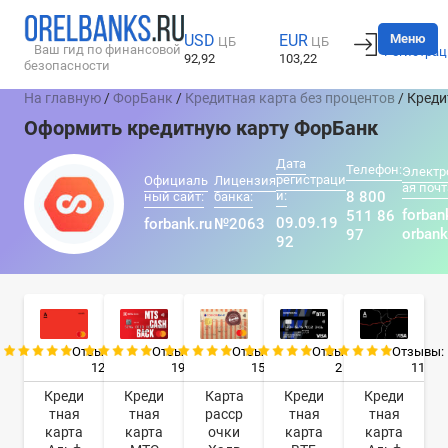
Вход
Меню
USD
EUR
ЦБ
ЦБ
Ваш гид по финансовой
Регистрац
92,92
103,22
безопасности
На главную
/
ФорБанк
/
Кредитная карта без процентов
/ Кред
Оформить кредитную карту ФорБанк
Дата
Телефон:
Электр
регистраци
Официаль
Лицензия
ая почт
и:
8 800
ный сайт:
банка:
forban
511 86
09.09.19
forbank.ru
№2063
orbank
97
92
Отзывы:
Отзывы:
Отзывы:
Отзывы:
Отзывы:
12
19
15
2
11
Креди
Креди
Карта
Креди
Креди
тная
тная
расср
тная
тная
карта
карта
очки
карта
карта