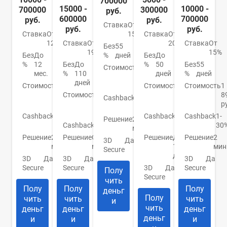
700000
15000 -
10000 -
700000
300000
руб.
600000
700000
руб.
руб.
Ставка
От
руб.
руб.
Ставка
От
Ставка
От
15%
12%
Ставка
От
20.9%
Ставка
От
Без
55
19%
15%
Без
До
Без
До
%
дней
%
12
Без
До
%
50
Без
55
Стоимость
990
мес.
%
110
дней
%
дней
руб./
дней
Стоимость
0
Стоимость
До
Стоимость
1
год
руб./
Стоимость
От
950
8
Cashback
1-
год
0
руб.
р
30%
руб.
Cashback
До
Cashback
До
Cashback
1-
Решение
2
30%
Cashback
Нет
10%
30
мин.
Решение
2
Решение
От 2
Решение
До
Решение
2
3D
Да
мин.
мин.
1
мин
Secure
дня
3D
Да
3D
Да
3D
Да
Secure
Secure
3D
Да
Secure
Полу
Secure
чить
Полу
Полу
Полу
деньг
Полу
чить
чить
чить
и
чить
деньг
деньг
деньг
деньг
и
и
и