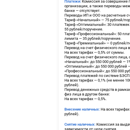
Платежи:
Комиссия за совершение 
организации, а также переводы ме
банке — отсутствует.
Переводы ИП и ООО на расчетные сче
Тариф «Начальный» — 75 рублей/пор
Тариф «Оптимальный»: 30 платежек 
55 рублей/поручение.
Тариф «Профессиональный»: 50 плат
лимита — 35 рублей/поручение.
Тариф «Премиальный» — 0 рублей/по
Перевод на счет физического лица 
На всех тарифах — 0,5% от суммы.
Перевод на счет физического лица, 
«Начальный»: до 550 000 рублей — 1
«Оптимальный»: до 550 000 рублей —
«Профессиональный»: до 550 000 руб
Перевод платежей по системе БЭСП
На всех тарифах — 0,1% (не менее 10
рублей).
Перевод денежных средств в рамках
физ лица в другом банке:
На всех тарифах — 0,5%.
Внесение наличных:
На всех тарифах 
рублей).
Снятие наличных:
Комиссия за выдач
зависимости от цели снятия.