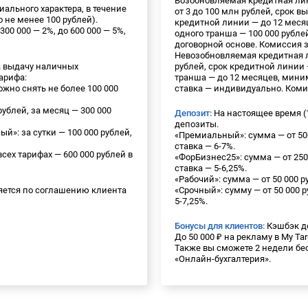
Возобновляемая кредитная лин
ального характера, в течение
от 3 до 100 млн рублей, срок 
 не менее 100 рублей).
кредитной линии — до 12 мес
300 000 — 2%, до 600 000 — 5%,
одного транша — 100 000 рубле
договорной основе. Комиссия 
Невозобновляемая кредитная л
 выдачу наличных
рублей, срок кредитной линии 
арифа:
транша — до 12 месяцев, мини
ожно снять не более 100 000
ставка — индивидуально. Коми
рублей, за месяц — 300 000
Депозит:
На настоящее время (1
депозиты.
»: за сутки — 100 000 рублей,
«Премиальный»: сумма — от 500
ставка — 6-7%.
сех тарифах — 600 000 рублей в
«ФорБизнес25»: сумма — от 250 
ставка — 5-6,25%.
«Рабочий»: сумма — от 50 000 р
ется по соглашению клиента
«Срочный»: сумму — от 50 000 р
5-7,25%.
Бонусы для клиентов:
Кэшбэк до
До 50 000 ₽ на рекламу в My Tar
Также вы сможете 2 недели бе
«Онлайн-бухгалтерия».