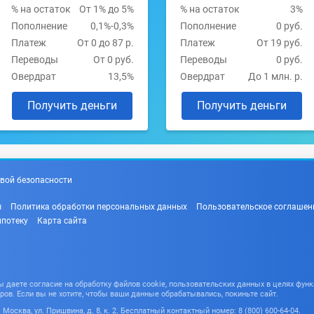
% на остаток
От 1% до 5%
% на остаток
3%
Пополнение
0,1%-0,3%
Пополнение
0 руб.
Платеж
От 0 до 87 р.
Платеж
От 19 руб.
Переводы
От 0 руб.
Переводы
0 руб.
Овердрат
13,5%
Овердрат
До 1 млн. р.
Получить деньги
Получить деньги
вой безопасности
ы
Политика обработки персональных данных
Пользовательское соглашен
ипотеку
Карта сайта
даете согласие на обработку файлов cookie, пользовательских данных в целях функ
ров. Если вы не хотите, чтобы ваши данные обрабатывались, покиньте сайт.
Москва, ул. Пришвина, д. 8, к. 2. Бесплатный контактный номер: 8 (800) 600-64-04.