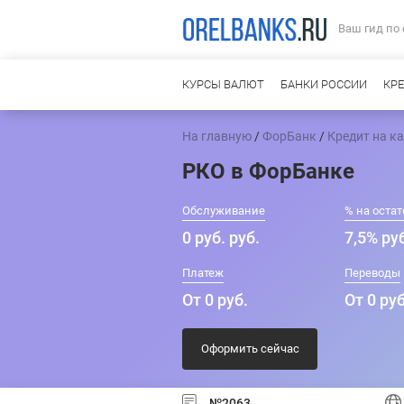
Ваш гид по
КУРСЫ ВАЛЮТ
БАНКИ РОССИИ
КР
На главную
/
ФорБанк
/
Кредит на ка
РКО в ФорБанке
Обслуживание
% на остат
0 руб. руб.
7,5% ру
Платеж
Переводы
От 0 руб.
От 0 руб
Оформить сейчас
№2063