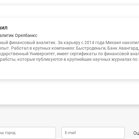
аил
алитик Орелбанкс
ый финансовый аналитик. За карьеру с 2014 года Михаил накопи
опыт. Работал в крупных компаниях: Быстроденьги, Банк Авангард
ударственный Университет, имеет сертификаты по финансовой ана
работы, которые публикуются в крупнейших научных журналах по
Оц