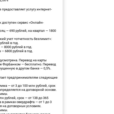
2,00%
 предоставляет услугу интернет-
 доступен сервис «Онлайн-
ц — 690 рублей, на квартал — 1800
кий учет +отчетность безлимит»:
блей в год.
— 8000 рублей в год.
— 6800 рублей в год.
дусмотрена. Перевод на карты
е ФорБанком — бесплатно. Перевод
пущенную в другом банке — 0,5%.
гает предпринимателям следующие
мма — от 3 до 100 млн рублей, срок
 определяется на договорной основе.
уммы.
лн рублей, срок — от 138 до 365
 в рамках овердрафта — от 1 до 3
я на договорных условиях.
уммы.