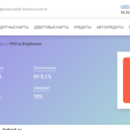
USD
 финансовой безопасности
92,92
ЕДИТНЫЕ КАРТЫ
ДЕБЕТОВЫЕ КАРТЫ
КРЕДИТЫ
АВТОКРЕДИТЫ
рту
/ РКО в ФорБанке
ок
Пополнение
б.
От 0,1%
Овердрат
.
10%
forbank.ru