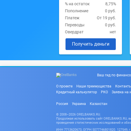
% на остаток
8,75%
Пополнение
0 руб.
Платеж
От 19 руб.
Переводы
0 руб.
Овердрат
нет
Получить деньги
Ваш гид по финансо
О проекте
Наши преимущества
Контакт
Кредитный калькулятор
РКО
Заявка на 
Россия
Украина
Казахстан
© 2008–2026 ORELBANKS.RU.
Продолжая использовать сайт ORELBANKS.RU, вы 
проведения статистических исследований и обзо
ИНН 7713620673, ОГРН 5077746801820. 127549, г. 