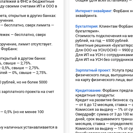
Общий (для всех остальных) — 
платежей в ФНС и бюджетные
жду своими счетами ИП и ООО в
Интернет-эквайринг:
ФорБанк не
та, открытые в других банках:
эквайринга.
учение.
— бесплатно, сверх лимита —
Бухгалтерия:
Клиентам ФорБанк
бухгалтерия».
ежек — бесплатно, сверх
Стоимость подключения на меся
рублей, на год — 6500 рублей.
ручение, лимит отсутствует.
Пакетные решения «Бухгалтерс
в ФорБанк:
Для ООО на УСН/ОСНО — 9900 ру
Для ИП на УСН с сотрудниками 
открытый в другом банке:
Для ИП на УСН без сотрудников 
%, свыше — 2,75%.
 0,5%, свыше — 2,75%.
Зарплатный проект:
Услуга пре
лей — 0%, свыше — 2,75%.
физического лица, выпущенны
:
на карту физического лица, вы
0 рублей, но не более 5000
Кредитование:
ФорБанк предла
 зарплатного проекта на счет
кредитные продукты:
Кредит на развитие бизнеса: су
— от 6 до 12 месяцев, ставка —
Комиссия за выдачу — 1% от с
— 0,5% (но не менее 100
Овердрафт: сумма от 3 до 100 м
дней, срок выдаваемого транша
месяцев, ставка — определяетс
у наличных устанавливается в
Комиссия за выдачу — 1% от с