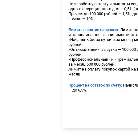
На заработную плату и выплаты соци
одного операционного дня — 0,5% (но
Прочее: до 100 000 рублей — 1,5%, до 
свыше — 10%.
Лимит на снятие наличных:
Лимит на
устанавливается в зависимости от т
«Начальный»: за сутки и за месяц м
рублей.
«Оптимальный»: за сутки — 100 000 
рублей.
«Профессиональный» и «Премиальный
за месяц 500 000 рублей.
Лимит на оплату покупок картой на в
месяц.
Процент на остаток по счету:
Начисля
— до 6,5%.