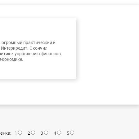
л огромный практический и
, Интеркредит. Окончил
литике, управлению финансов.
 экономике.
енка:
1
2
3
4
5