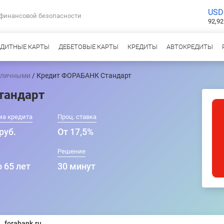
USD
 финансовой безопасности
92,92
ЕДИТНЫЕ КАРТЫ
ДЕБЕТОВЫЕ КАРТЫ
КРЕДИТЫ
АВТОКРЕДИТЫ
аличными
/ Кредит ФОРАБАНК Стандарт
тандарт
ма кредита
Проц. ставка
руб.
От 17,5%
Решение
о 65 лет
30 минут
forabank.ru