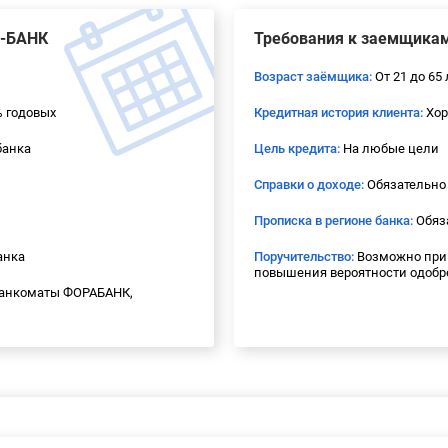
А-БАНК
Требования к заемщика
Возраст заёмщика:
От 21 до 65 
% годовых
Кредитная история клиента:
Хор
банка
Цель кредита:
На любые цели
Справки о доходе:
Обязательно
Прописка в регионе банка:
Обяз
анка
Поручительство:
Возможно прив
повышения вероятности одобр
банкоматы ФОРАБАНК,