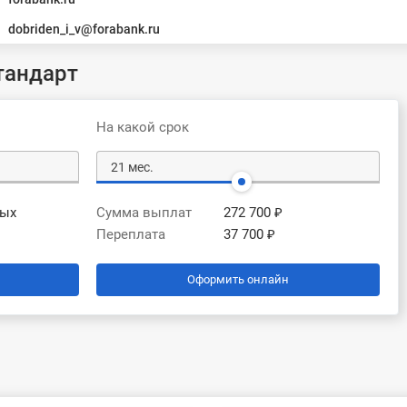
dobriden_i_v@forabank.ru
тандарт
На какой срок
вых
Сумма выплат
272 700 ₽
Переплата
37 700 ₽
Оформить онлайн