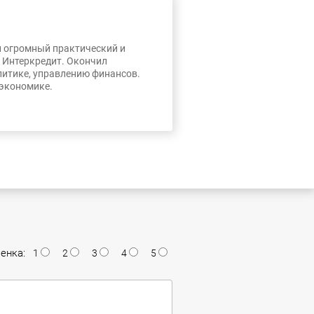
л огромный практический и
, Интеркредит. Окончил
литике, управлению финансов.
 экономике.
енка:
1
2
3
4
5