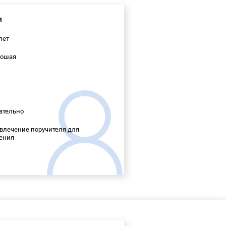
м
лет
ошая
ательно
лечение поручителя для
ения