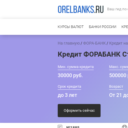
Ваш гид по
КУРСЫ ВАЛЮТ
БАНКИ РОССИИ
КР
На главную
/
ФОРА-БАНК
/
Кредит н
Кредит ФОРАБАНК С
Мин. сумма кредита
Макс. сум
30000 руб.
500000 
Срок кредита
Возраст
до 3 лет
От 21 д
Оформить сейчас
№1885