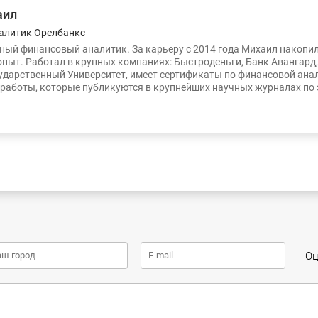
аил
алитик Орелбанкс
ый финансовый аналитик. За карьеру с 2014 года Михаил накопи
опыт. Работал в крупных компаниях: Быстроденьги, Банк Авангард
ударственный Университет, имеет сертификаты по финансовой ана
работы, которые публикуются в крупнейших научных журналах по
Оц