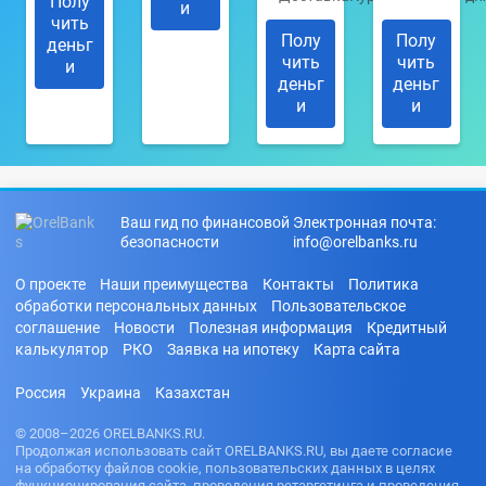
Полу
и
чить
Полу
Полу
деньг
чить
чить
и
деньг
деньг
и
и
Ваш гид по финансовой
Электронная почта:
безопасности
info@orelbanks.ru
О проекте
Наши преимущества
Контакты
Политика
обработки персональных данных
Пользовательское
соглашение
Новости
Полезная информация
Кредитный
калькулятор
РКО
Заявка на ипотеку
Карта сайта
Россия
Украина
Казахстан
© 2008–2026 ORELBANKS.RU.
Продолжая использовать сайт ORELBANKS.RU, вы даете согласие
на обработку файлов cookie, пользовательских данных в целях
функционирования сайта, проведения ретаргетинга и проведения