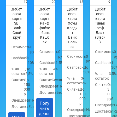
17
20
13
9
Дебет
Дебет
Дебет
Дебет
овая
овая
овая
овая
карта
карта
карта
карта
SBI
Райф
Хоум
Тиньк
Bank
файзе
Креди
офф
Свой
нбанк
т
Блэк
круг
Кэшб
Банк
(Black
эк
Поль
)
за
Стоимость
0
руб.
Стоимость
0
Стоимость
0
руб.
Стоимость
0
р
Cashback
1-
руб.
10%
Cashback
1.5%
Cashback
1-
Cashback
До
30
% на
До
% на
4%
30%
остаток
5,5%
остаток
% на
3,5%
% на
3-
остаток
Снятие
До
Снятие
Бесплатно
остаток
5%
150
Снятие
От
Овердрафт
Нет
000
Снятие
До
3
Доставка
Бесплатно
р.
100
000
000
руб.
Овердрафт
Нет
Полу
р.
Овердрафт
Е
Доставка
Есть
чить
Овердрафт
Нет
Доставка
1-
деньг
Доставка
Курьером
дн