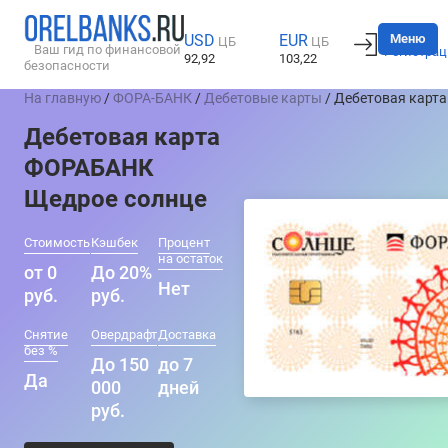
Вход
Меню
USD
EUR
ЦБ
ЦБ
Ваш гид по финансовой
Регистрац
92,92
103,22
безопасности
На главную
/
ФОРА-БАНК
/
Дебетовые карты
/ Дебетовая карт
Дебетовая карта
ФОРАБАНК
Щедрое солнце
Стоимость
Кэшбек
Процент
на остаток
от 0
До 20%
Нет
руб.
руб.
Снятие
Овердрафт
Доставка
без %
До 150
до 7
Да
000
дней
руб.