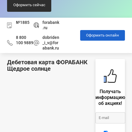
Оформить сейчас
№1885
forabank
.ru
Оформить онлайн
8 800
dobriden
100 9889
_i_v@for
abank.ru
Дебетовая карта ФОРАБАНК
Щедрое солнце
Получать
информацию
об акциях!