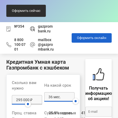
Оформить сейчас
№354
gazprom
bank.ru
Оформить онлайн
8 800
mailbox
100 07
@gazpro
01
mbank.ru
Кредитная Умная карта
Газпромбанк с кэшбеком
Сколько вам
На какой срок
Получать
нужно
информацию
об акциях!
Проц. ставка
Сумма выплат
25.9% годовых
412 797 ₽