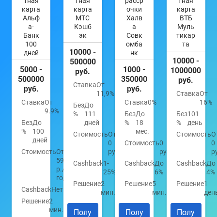
тная
тная
расср
тная
карта
карта
очки
карта
Альф
МТС
Халв
ВТБ
а-
Кэшб
а
Муль
Банк
эк
Совк
тикар
100
омба
та
10000 -
дней
нк
10000 -
500000
5000 -
1000 -
1000000
руб.
500000
350000
руб.
Ставка
От
руб.
руб.
11,9%
Ставка
От
Ставка
От
Ставка
0%
16%
Без
До
9.9%
%
111
Без
До
Без
101
Без
До
дней
%
18
%
день
%
100
мес.
Стоимость
От
Стоимость
О
дней
0
Стоимость
0
0
Стоимость
От
руб.
руб.
р
590
Cashback
1-
Cashback
До
Cashback
До
р./
25%
6%
4%
год
Решение
2
Решение
5
Решение
1
Cashback
Нет
мин.
мин.
ден
Решение
2
мин.
Полу
Полу
Полу