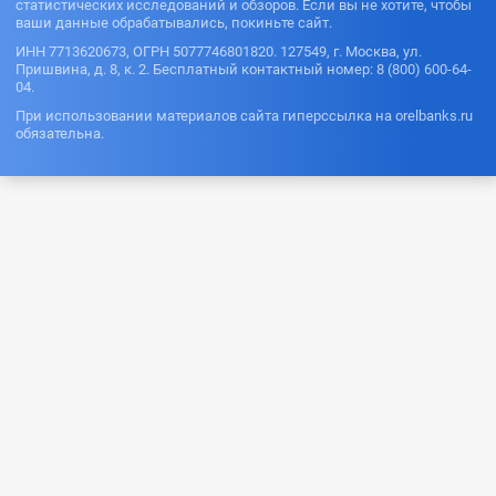
статистических исследований и обзоров. Если вы не хотите, чтобы
ваши данные обрабатывались, покиньте сайт.
ИНН 7713620673, ОГРН 5077746801820. 127549, г. Москва, ул.
Пришвина, д. 8, к. 2. Бесплатный контактный номер: 8 (800) 600-64-
04.
При использовании материалов сайта гиперссылка на orelbanks.ru
обязательна.