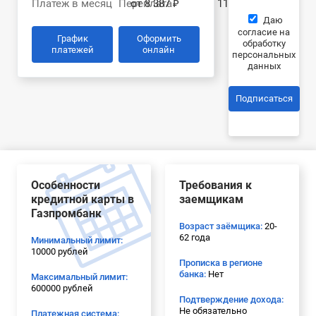
Платеж в месяц
Переплата
от 8 387 ₽
117 797 ₽
Даю
согласие на
График
Оформить
обработку
платежей
онлайн
персональных
данных
Подписаться
Особенности
Требования к
кредитной карты в
заемщикам
Газпромбанк
Возраст заёмщика:
20-
62 года
Минимальный лимит:
10000 рублей
Прописка в регионе
банка:
Нет
Максимальный лимит:
600000 рублей
Подтверждение дохода:
Не обязательно
Платежная система: