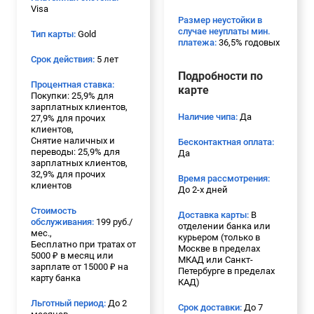
Visa
Размер неустойки в
случае неуплаты мин.
Тип карты:
Gold
платежа:
36,5% годовых
Срок действия:
5 лет
Подробности по
Процентная ставка:
карте
Покупки: 25,9% для
зарплатных клиентов,
Наличие чипа:
Да
27,9% для прочих
клиентов,
Cнятие наличных и
Бесконтактная оплата:
переводы: 25,9% для
Да
зарплатных клиентов,
32,9% для прочих
Время рассмотрения:
клиентов
До 2-х дней
Стоимость
Доставка карты:
В
обслуживания:
199 руб./
отделении банка или
мес.,
курьером (только в
Бесплатно при тратах от
Москве в пределах
5000 ₽ в месяц или
МКАД или Санкт-
зарплате от 15000 ₽ на
Петербурге в пределах
карту банка
КАД)
Льготный период:
До 2
Срок доставки:
До 7