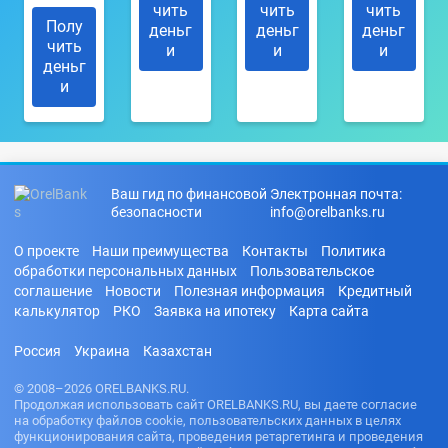
чить
чить
чить
Полу
деньг
деньг
деньг
чить
и
и
и
деньг
и
Ваш гид по финансовой
Электронная почта:
безопасности
info@orelbanks.ru
О проекте
Наши преимущества
Контакты
Политика
обработки персональных данных
Пользовательское
соглашение
Новости
Полезная информация
Кредитный
калькулятор
РКО
Заявка на ипотеку
Карта сайта
Россия
Украина
Казахстан
© 2008–2026 ORELBANKS.RU.
Продолжая использовать сайт ORELBANKS.RU, вы даете согласие
на обработку файлов cookie, пользовательских данных в целях
функционирования сайта, проведения ретаргетинга и проведения