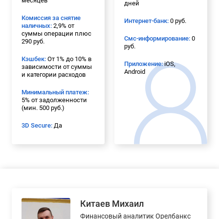
месяцев
дней
Комиссия за снятие
Интернет-банк:
0 руб.
наличных:
2,9% от
суммы операции плюс
Смс-информирование:
0
290 руб.
руб.
Кэшбек:
От 1% до 10% в
Приложение:
iOS,
зависимости от суммы
Android
и категории расходов
Минимальный платеж:
5% от задолженности
(мин. 500 руб.)
3D Secure:
Да
Китаев Михаил
Финансовый аналитик Орелбанкс