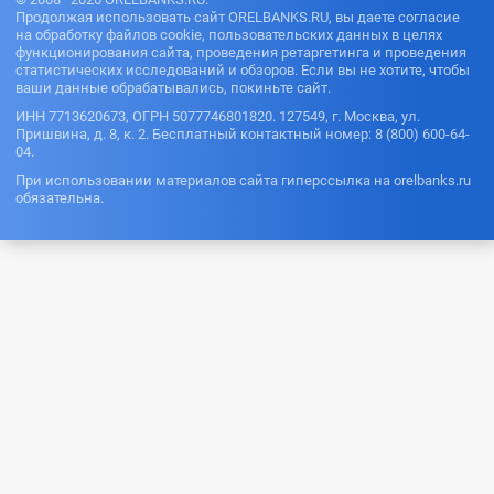
Продолжая использовать сайт ORELBANKS.RU, вы даете согласие
на обработку файлов cookie, пользовательских данных в целях
функционирования сайта, проведения ретаргетинга и проведения
статистических исследований и обзоров. Если вы не хотите, чтобы
ваши данные обрабатывались, покиньте сайт.
ИНН 7713620673, ОГРН 5077746801820. 127549, г. Москва, ул.
Пришвина, д. 8, к. 2. Бесплатный контактный номер: 8 (800) 600-64-
04.
При использовании материалов сайта гиперссылка на orelbanks.ru
обязательна.