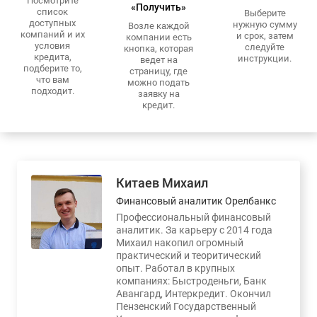
Посмотрите
«Получить»
список
Выберите
доступных
нужную сумму
Возле каждой
компаний и их
и срок, затем
компании есть
условия
следуйте
кнопка, которая
кредита,
инструкции.
ведет на
подберите то,
страницу, где
что вам
можно подать
подходит.
заявку на
кредит.
Китаев Михаил
Финансовый аналитик Орелбанкс
Профессиональный финансовый
аналитик. За карьеру с 2014 года
Михаил накопил огромный
практический и теоритический
опыт. Работал в крупных
компаниях: Быстроденьги, Банк
Авангард, Интеркредит. Окончил
Пензенский Государственный