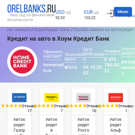
Вход
Меню
USD
EUR
ЦБ
ЦБ
Ваш гид по финансовой
Регистрац
92,92
103,22
безопасности
На главную
/
Хоум Кредит Банк
/
Онлайн заявка на автокредит
Кредит на авто в Хоум Кредит Банк
Электр
Дата
Телефон:
Официаль
ая почт
регистраци
Лицензия
ный сайт:
и:
8 495
банка:
press
homecred
785-82-
04.10.20
№316
mecred
it.ru
22
02
u
Отзывы:
Отзывы:
Отзывы:
Отзывы:
17
7
10
1
Авток
Авток
Авток
Авток
редит
редит
редит
редит
Газпр
в
Росго
Альф