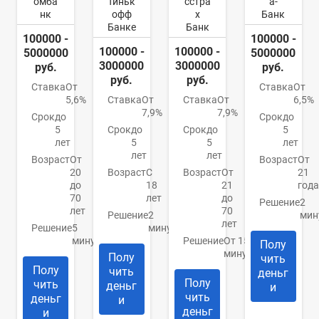
омба
Тиньк
сстра
а-
нк
офф
х
Банк
Банке
Банк
100000 -
100000 -
100000 -
100000 -
5000000
5000000
3000000
3000000
руб.
руб.
руб.
руб.
Ставка
От
Ставка
От
5,6%
Ставка
От
Ставка
От
6,5%
7,9%
7,9%
Срок
до
Срок
до
5
Срок
до
Срок
до
5
лет
5
5
лет
лет
лет
Возраст
От
Возраст
От
20
Возраст
С
Возраст
От
21
до
18
21
года
70
лет
до
Решение
2
лет
70
Решение
2
мин
лет
Решение
5
минуты
минут
Решение
От 15
Полу
минут
Полу
чить
Полу
чить
деньг
Полу
чить
деньг
и
чить
деньг
и
деньг
и