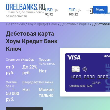
Вход
Меню
USD
EUR
ЦБ
ЦБ
Ваш гид по финансовой
Регистрац
92,92
103,22
безопасности
На главную
/
Хоум Кредит Банк
/
Дебетовые карты
/ Дебетовая
Дебетовая карта
Хоум Кредит Банк
Ключ
Стоимость
Кэшбек
Процент
на остаток
от 0
До 22%
Нет
руб.
руб.
Снятие
Овердрафт
Доставка
без %
Нет
Момен
50 000
тально
руб.