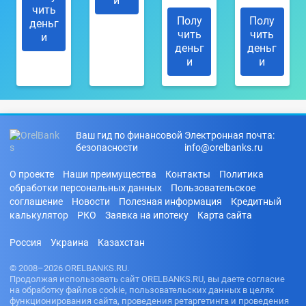
и
чить
Полу
Полу
деньг
чить
чить
и
деньг
деньг
и
и
Ваш гид по финансовой
Электронная почта:
безопасности
info@orelbanks.ru
О проекте
Наши преимущества
Контакты
Политика
обработки персональных данных
Пользовательское
соглашение
Новости
Полезная информация
Кредитный
калькулятор
РКО
Заявка на ипотеку
Карта сайта
Россия
Украина
Казахстан
© 2008–2026 ORELBANKS.RU.
Продолжая использовать сайт ORELBANKS.RU, вы даете согласие
на обработку файлов cookie, пользовательских данных в целях
функционирования сайта, проведения ретаргетинга и проведения