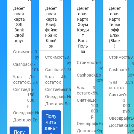
Дебет
Дебет
Дебет
Дебет
овая
овая
овая
овая
карта
карта
карта
карта
SBI
Райф
Хоум
Тиньк
Bank
файзе
Креди
офф
Свой
нбанк
т
Блэк
круг
Кэшб
Банк
(Black
эк
Поль
)
за
Стоимость
0
руб.
Стоимость
0
Стоимость
0
руб.
Стоимость
0
р
Cashback
1-
руб.
10%
Cashback
1.5%
Cashback
1-
Cashback
До
30
% на
До
% на
4%
30%
остаток
5,5%
остаток
% на
3,5%
% на
3-
остаток
Снятие
До
Снятие
Бесплатно
остаток
5%
150
Снятие
От
Овердрафт
Нет
000
Снятие
До
3
Доставка
Бесплатно
р.
100
000
000
руб.
Овердрафт
Нет
Полу
р.
Овердрафт
Е
Доставка
Есть
чить
Овердрафт
Нет
Доставка
1-
деньг
Доставка
Курьером
дн
Полу