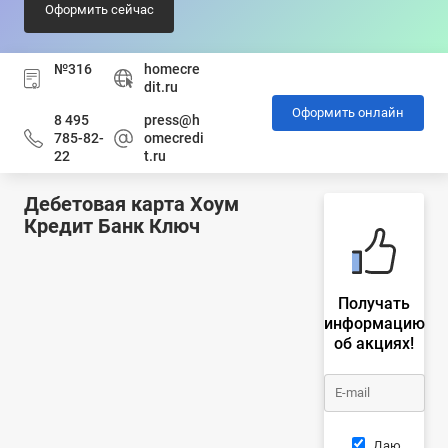
Оформить сейчас
№316
homecre
dit.ru
Оформить онлайн
8 495
press@h
785-82-
omecredi
22
t.ru
Дебетовая карта Хоум
Кредит Банк Ключ
Получать
информацию
об акциях!
Даю